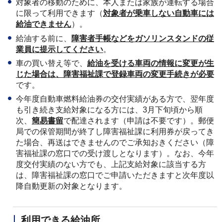
対象者の移動のために、本人または家族が運転する場合
に限って利用できます（
対象者が乗車しない自動車には
給油できません
）。
給油する前に、
障害者手帳などをガソリンスタンドの従
業員に提示してください
。
車の買い替え等で、
給油を受ける車両の情報に変更が生
じた場合は、障害福祉課で登録車両の変更手続きが必要
です。
今年度自動車燃料給油券の交付実績がある方で、翌年度
も引き続き支給対象になる方には、3月下旬頃から順
次、
簡易書留
で配達されます（申請は不要です）。郵便
局での保管期間が終了し障害福祉課に利用券が戻ってき
た場合、再送はできませんのでご承知おきください（障
害福祉課の窓口での受け渡しとなります）。なお、今年
度交付実績のない方でも、上記支給対象に該当する方
は、障害福祉課の窓口でご申請いただきますと次年度以
降自動更新の対象となります。
利用できる給油所