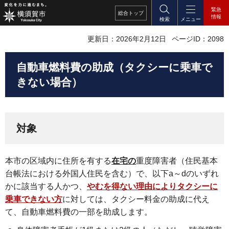
緊急
総合
トップ
情報
検索
メニュー
更新日：2026年2月12日
ページID：2098
自動車燃料費の助成（タクシーに乗車で
きない場合）
対象
本市の区域内に住所を有する
在宅の
重度障害者（住民基本
台帳法における外国人住民を含む）で、以下a～dのいずれ
かに該当する人かつ、
やむを得ない理由によりタクシーに
乗車できない方
に対しては、タクシー料金の助成に代え
て、自動車燃料費の一部を助成します。