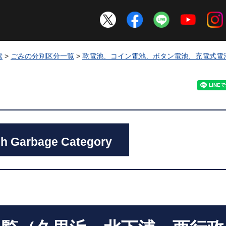
索
>
ごみの分別区分一覧
>
乾電池、コイン電池、ボタン電池、充電式電
h Garbage Category