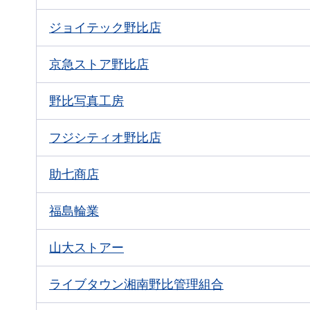
ジョイテック野比店
京急ストア野比店
野比写真工房
フジシティオ野比店
助七商店
福島輪業
山大ストアー
ライブタウン湘南野比管理組合