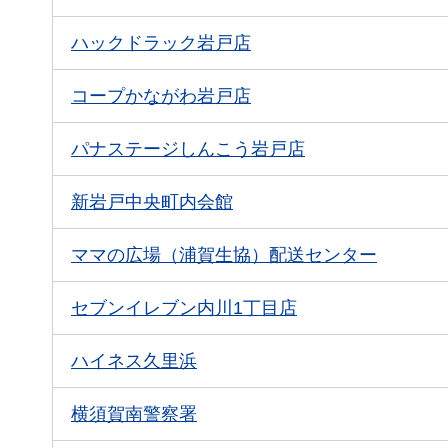
ハックドラック岩戸店
コープかながわ岩戸店
パナステージしんこう岩戸店
新岩戸中央町内会館
ママの広場（浦賀生協）配送センター
セブンイレブン内川1丁目店
ハイネス久里浜
横須賀南
警察署