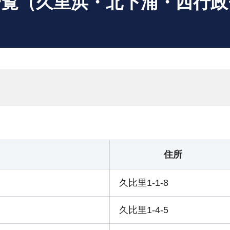
一覧（久里浜・北下浦・西行政
住所
久比里1-1-8
久比里1-4-5