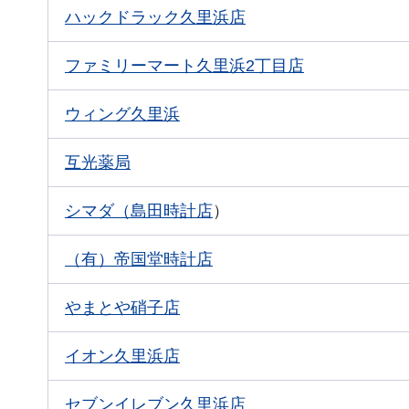
ハックドラック久里浜店
ファミリーマート久里浜2丁目店
ウィング久里浜
互光薬局
シマダ（島田時計店
）
（有）帝国堂時計店
やまとや硝子店
イオン久里浜店
セブンイレブン久里浜店