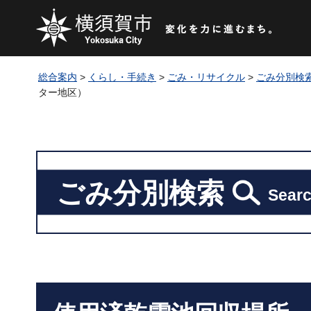
総合案内
>
くらし・手続き
>
ごみ・リサイクル
>
ごみ分別検
ター地区）
ごみ分別検索
Searc