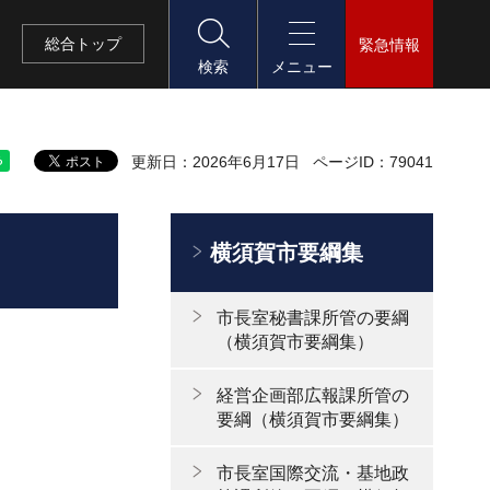
総合
トップ
緊急情報
検索
メニュー
更新日：2026年6月17日
ページID：79041
横須賀市要綱集
市長室秘書課所管の要綱
（横須賀市要綱集）
経営企画部広報課所管の
要綱（横須賀市要綱集）
市長室国際交流・基地政