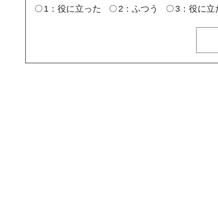
1：役に立った
2：ふつう
3：役に立