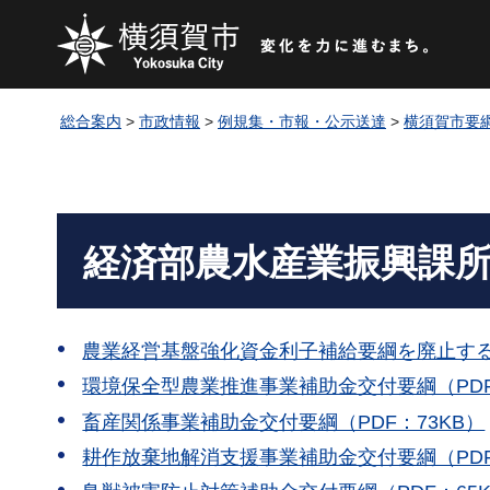
総合案内
>
市政情報
>
例規集・市報・公示送達
>
横須賀市要
経済部農水産業振興課
農業経営基盤強化資金利子補給要綱を廃止する要
環境保全型農業推進事業補助金交付要綱（PDF
畜産関係事業補助金交付要綱（PDF：73KB）
耕作放棄地解消支援事業補助金交付要綱（PDF