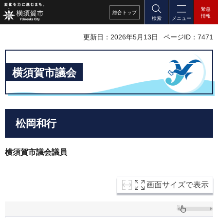
緊急
総合
トップ
情報
検索
メニュー
更新日：2026年5月13日
ページID：7471
横須賀市議会
松岡和行
横須賀市議会議員
画面サイズで表示