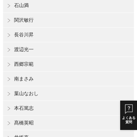
石山満
関沢敏行
長谷川昇
渡辺光一
西郷宗範
南まさみ
葉山なおし
本石篤志
よくある
質問
髙橋英昭