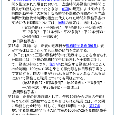
間を指定された場合において、当該時間外勤務代休時間に
職員が勤務しなかったときは、
前項
の規定により支給する
時間外勤務手当の対象となる時間外勤務の時間のうち当該
時間外勤務代休時間の指定に代えられた時間外勤務手当の
支給に係る時間については、
同項
の規定は、適用しない。
(昭32条例27・平6条例7・平7条例10・平14条例9・
平17条例7・平21条例6・平22条例7・平22条例33・
令4条例53・一部改正)
(休日勤務手当)
第15条
職員には、正規の勤務日が
勤務時間条例第9条
に規
定する休日に当たっても正規の給与を支給する。
2
休日において正規の勤務時間中に勤務することを命ぜられ
た職員には、正規の勤務時間中に勤務した全時間に対し
て、勤務1時間につき、
第17条
に規定する勤務1時間当たり
の給与額に100分の135を乗じて得た額を休日勤務手当とし
て支給する。
国の行事が行われる日で休日とみなされる日
において勤務した職員についても同様とする。
(昭32条例27・昭36条例7・昭40条例4・平6条例7・
平7条例10・平23条例2・一部改正)
(夜間勤務手当)
第16条
正規の勤務時間として、午後10時から翌日の午前5
時までの間に勤務することを命ぜられた職員には、その間
に勤務した全時間に対して、勤務1時間につき、
第17条
に
規定する勤務1時間当りの給与額の100分の25を夜間勤務手