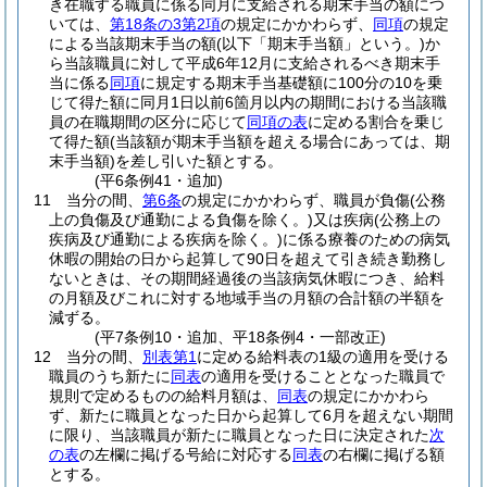
き在職する職員に係る同月に支給される期末手当の額につ
いては、
第18条の3第2項
の規定にかかわらず、
同項
の規定
による当該期末手当の額
(以下「期末手当額」という。)
か
ら当該職員に対して平成6年12月に支給されるべき期末手
当に係る
同項
に規定する期末手当基礎額に100分の10を乗
じて得た額に同月1日以前6箇月以内の期間における当該職
員の在職期間の区分に応じて
同項の表
に定める割合を乗じ
て得た額
(当該額が期末手当額を超える場合にあっては、期
末手当額)
を差し引いた額とする。
(平6条例41・追加)
11
当分の間、
第6条
の規定にかかわらず、職員が負傷
(公務
上の負傷及び通勤による負傷を除く。)
又は疾病
(公務上の
疾病及び通勤による疾病を除く。)
に係る療養のための病気
休暇の開始の日から起算して90日を超えて引き続き勤務し
ないときは、その期間経過後の当該病気休暇につき、給料
の月額及びこれに対する地域手当の月額の合計額の半額を
減ずる。
(平7条例10・追加、平18条例4・一部改正)
12
当分の間、
別表第1
に定める給料表の1級の適用を受ける
職員のうち新たに
同表
の適用を受けることとなった職員で
規則で定めるものの給料月額は、
同表
の規定にかかわら
ず、新たに職員となった日から起算して6月を超えない期間
に限り、当該職員が新たに職員となった日に決定された
次
の表
の左欄に掲げる号給に対応する
同表
の右欄に掲げる額
とする。