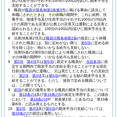
及び住居手当のそれぞれ100分の100以内並びに期末手当を
支給することができる。
5
職員が
職員分限条例第2条第3号
に掲げる事由に該当して
休職にされたときは、その休職の期間中、これに給料、扶
養手当、地域手当及び住居手当のそれぞれ100分の70以内
(その原因である災害が公務上の災害又は通勤による災害と
認められるときは、100分の100以内)
並びに期末手当を支
給することができる。
6
法第28条第2項又は
職員分限条例第2条
の規定により休職
にされた職員には、別に定めがない限り、
前5項
に定める給
与を除くほか、他のいかなる給与も支給しない。
7
法第55条の2第5項の規定により休職にされた職員には、
その休職の期間中、いかなる給与も支給しない。
8
第2項
、
第4項
又は
第5項
に規定する職員が、
当該各項
に規
定する期間内で期末手当の支給を受けることができる現在
日前1箇月以内に退職し、又は死亡したときは、その支給日
に、
第2項
、
第4項
又は
第5項
の例による額の期末手当を支
給することができる。
ただし、規則で定める職員について
は、この限りでない。
9
前項
の規定の適用を受ける職員の期末手当の支給について
は、
第18条の4
及び
第18条の5
の規定を準用する。
この場合
において、
第18条の4
中「前条第1項」とあるのは「第19条
第8項」と読み替えるものとする。
10
第2項
、
第4項
及び
第5項
の期末手当の支給については、
第18条の7
の規定は適用しない。