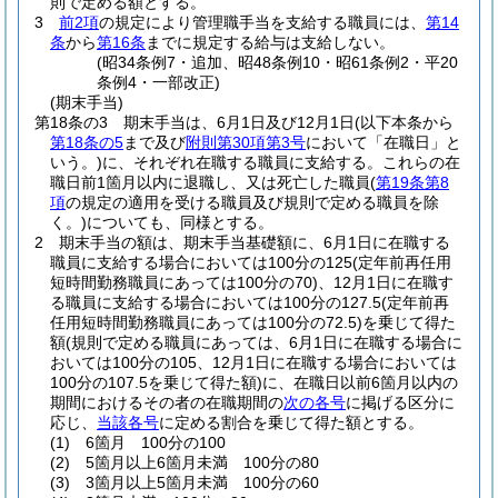
則で定める額とする。
3
前2項
の規定により管理職手当を支給する職員には、
第14
条
から
第16条
までに規定する給与は支給しない。
(昭34条例7・追加、昭48条例10・昭61条例2・平20
条例4・一部改正)
(期末手当)
第18条の3
期末手当は、6月1日及び12月1日
(以下本条から
第18条の5
まで及び
附則第30項第3号
において「在職日」と
いう。)
に、それぞれ在職する職員に支給する。
これらの在
職日前1箇月以内に退職し、又は死亡した職員
(
第19条第8
項
の規定の適用を受ける職員及び規則で定める職員を除
く。)
についても、同様とする。
2
期末手当の額は、期末手当基礎額に、6月1日に在職する
職員に支給する場合においては100分の125
(定年前再任用
短時間勤務職員にあっては100分の70)
、12月1日に在職す
る職員に支給する場合においては100分の127.5
(定年前再
任用短時間勤務職員にあっては100分の72.5)
を乗じて得た
額
(規則で定める職員にあっては、6月1日に在職する場合に
おいては100分の105、12月1日に在職する場合においては
100分の107.5を乗じて得た額)
に、在職日以前6箇月以内の
期間におけるその者の在職期間の
次の各号
に掲げる区分に
応じ、
当該各号
に定める割合を乗じて得た額とする。
(1)
6箇月 100分の100
(2)
5箇月以上6箇月未満 100分の80
(3)
3箇月以上5箇月未満 100分の60