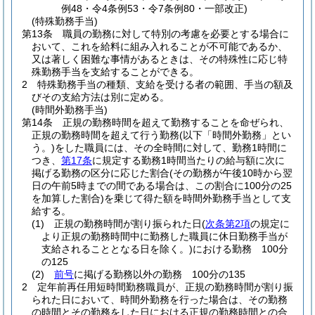
例48・令4条例53・令7条例80・一部改正)
(特殊勤務手当)
第13条
職員の勤務に対して特別の考慮を必要とする場合に
おいて、これを給料に組み入れることが不可能であるか、
又は著しく困難な事情があるときは、その特殊性に応じ特
殊勤務手当を支給することができる。
2
特殊勤務手当の種類、支給を受ける者の範囲、手当の額及
びその支給方法は別に定める。
(時間外勤務手当)
第14条
正規の勤務時間を超えて勤務することを命ぜられ、
正規の勤務時間を超えて行う勤務
(以下「時間外勤務」とい
う。)
をした職員には、その全時間に対して、勤務1時間に
つき、
第17条
に規定する勤務1時間当たりの給与額に次に
掲げる勤務の区分に応じた割合
(その勤務が午後10時から翌
日の午前5時までの間である場合は、この割合に100分の25
を加算した割合)
を乗じて得た額を時間外勤務手当として支
給する。
(1)
正規の勤務時間が割り振られた日
(
次条第2項
の規定に
より正規の勤務時間中に勤務した職員に休日勤務手当が
支給されることとなる日を除く。)
における勤務 100分
の125
(2)
前号
に掲げる勤務以外の勤務 100分の135
2
定年前再任用短時間勤務職員が、正規の勤務時間が割り振
られた日において、時間外勤務を行った場合は、その勤務
の時間とその勤務をした日における正規の勤務時間との合