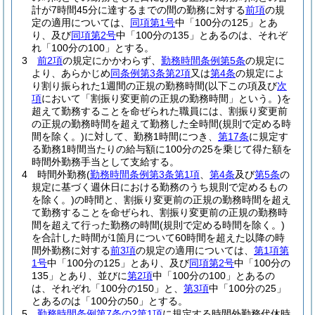
計が7時間45分に達するまでの間の勤務に対する
前項
の規
定の適用については、
同項第1号
中「100分の125」とあ
り、及び
同項第2号
中「100分の135」とあるのは、それぞ
れ「100分の100」とする。
3
前2項
の規定にかかわらず、
勤務時間条例第5条
の規定に
より、あらかじめ
同条例第3条第2項
又は
第4条
の規定によ
り割り振られた1週間の正規の勤務時間
(以下この項及び
次
項
において「割振り変更前の正規の勤務時間」という。)
を
超えて勤務することを命ぜられた職員には、割振り変更前
の正規の勤務時間を超えて勤務した全時間
(規則で定める時
間を除く。)
に対して、勤務1時間につき、
第17条
に規定す
る勤務1時間当たりの給与額に100分の25を乗じて得た額を
時間外勤務手当として支給する。
4
時間外勤務
(
勤務時間条例第3条第1項
、
第4条
及び
第5条
の
規定に基づく週休日における勤務のうち規則で定めるもの
を除く。)
の時間と、割振り変更前の正規の勤務時間を超え
て勤務することを命ぜられ、割振り変更前の正規の勤務時
間を超えて行った勤務の時間
(規則で定める時間を除く。)
を合計した時間が1箇月について60時間を超えた以降の時
間外勤務に対する
前3項
の規定の適用については、
第1項第
1号
中「100分の125」とあり、及び
同項第2号
中「100分の
135」とあり、並びに
第2項
中「100分の100」とあるの
は、それぞれ「100分の150」と、
第3項
中「100分の25」
とあるのは「100分の50」とする。
5
勤務時間条例第7条の2第1項
に規定する時間外勤務代休時