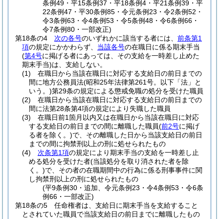
条例49・平15条例37・平18条例4・平21条例39・平
22条例47・平30条例85・令元条例23・令2条例52・
令3条例63・令4条例53・令5条例48・令6条例66・
令7条例80・一部改正)
第18条の4
次の各号
のいずれかに該当する者には、
前条第1
項
の規定にかかわらず、
当該各号
の在職日に係る期末手当
(
第4号
に掲げる者にあっては、その支給を一時差し止めた
期末手当)
は、支給しない。
(1)
在職日から当該在職日に対応する支給日の前日までの
間に地方公務員法
(昭和25年法律第261号。以下「法」と
いう。)
第29条の規定による懲戒免職の処分を受けた職員
(2)
在職日から当該在職日に対応する支給日の前日までの
間に法第28条第4項の規定により失職した職員
(3)
在職日前1箇月以内又は在職日から当該在職日に対応
する支給日の前日までの間に離職した職員
(
前2号
に掲げ
る者を除く。)
で、その離職した日から当該支給日の前日
までの間に拘禁刑以上の刑に処せられたもの
(4)
次条第1項
の規定により期末手当の支給を一時差し止
める処分を受けた者
(当該処分を取り消された者を除
く。)
で、その者の在職期間中の行為に係る刑事事件に関
し拘禁刑以上の刑に処せられたもの
(平9条例30・追加、令元条例23・令4条例53・令6条
例66・一部改正)
第18条の5
任命権者は、支給日に期末手当を支給すること
とされていた職員で当該支給日の前日までに離職したもの