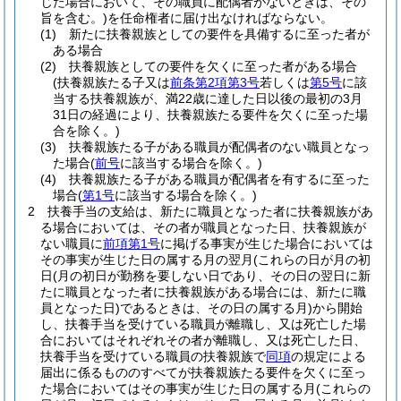
じた場合において、その職員に配偶者がないときは、その
旨を含む。)
を任命権者に届け出なければならない。
(1)
新たに扶養親族としての要件を具備するに至った者が
ある場合
(2)
扶養親族としての要件を欠くに至った者がある場合
(扶養親族たる子又は
前条第2項第3号
若しくは
第5号
に該
当する扶養親族が、満22歳に達した日以後の最初の3月
31日の経過により、扶養親族たる要件を欠くに至った場
合を除く。)
(3)
扶養親族たる子がある職員が配偶者のない職員となっ
た場合
(
前号
に該当する場合を除く。)
(4)
扶養親族たる子がある職員が配偶者を有するに至った
場合
(
第1号
に該当する場合を除く。)
2
扶養手当の支給は、新たに職員となった者に扶養親族があ
る場合においては、その者が職員となった日、扶養親族が
ない職員に
前項第1号
に掲げる事実が生じた場合においては
その事実が生じた日の属する月の翌月
(これらの日が月の初
日
(月の初日が勤務を要しない日であり、その日の翌日に新
たに職員となった者に扶養親族がある場合には、新たに職
員となった日)
であるときは、その日の属する月)
から開始
し、扶養手当を受けている職員が離職し、又は死亡した場
合においてはそれぞれその者が離職し、又は死亡した日、
扶養手当を受けている職員の扶養親族で
同項
の規定による
届出に係るもののすべてが扶養親族たる要件を欠くに至っ
た場合においてはその事実が生じた日の属する月
(これらの