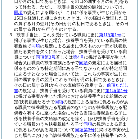
日が月の初日であるときは、その日の属する月の前月)
をも
って終わる。
ただし、扶養手当の支給の開始については、
同項
の規定による届出が、これに係る事実が生じた日から
15日を経過した後にされたときは、その届出を受理した日
の属する月の翌月
(その日が月の初日であるときは、その日
の属する月)
から行うものとする。
3
扶養手当は、これを受けている職員に更に
第1項第1号
に
掲げる事実が生じた場合、扶養手当を受けている職員の扶
養親族で
同項
の規定による届出に係るものの一部が扶養親
族たる要件を欠くに至った場合、扶養手当を受けている職
員について
同項第3号
若しくは
第4号
に掲げる事実が生じた
場合又は職員の扶養親族たる子で
同項
の規定による届出に
係るもののうち特定期間にある子でなかった者が特定期間
にある子となった場合においては、これらの事実が生じた
日の属する月の翌月
(これらの日が月の初日であるときは、
その日の属する月)
からその支給額を改定する。
前項ただし
書
の規定は、扶養手当を受けている職員に更に
第1項第1号
に掲げる事実が生じた場合における扶養手当の支給額の改
定
(扶養親族たる子で
同項
の規定による届出に係るものがあ
る職員で扶養親族たる配偶者のないものが扶養親族たる配
偶者を有するに至った場合における当該扶養親族たる子に
係る扶養手当の支給額の改定を除く。)
及び扶養手当を受け
ている職員のうち扶養親族たる子で
同項
の規定による届出
に係るものがある職員について
同項第3号
に掲げる事実が生
じた場合における当該扶養親族たる子に係る扶養手当の支