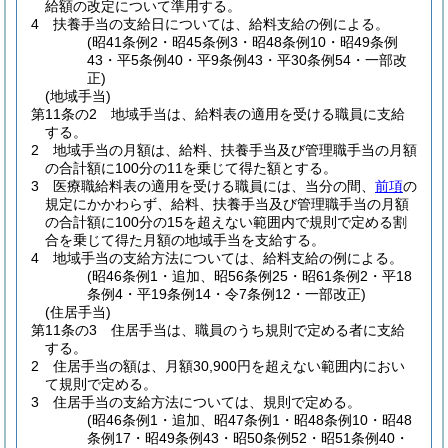
給額の改定について準用する。
4
扶養手当の支給日については、給料支給の例による。
(昭41条例2・昭45条例3・昭48条例10・昭49条例
43・平5条例40・平9条例43・平30条例54・一部改
正)
(地域手当)
第11条の2
地域手当は、給料表の適用を受ける職員に支給
する。
2
地域手当の月額は、給料、扶養手当及び管理職手当の月額
の合計額に100分の11を乗じて得た額とする。
3
医療職給料表の適用を受ける職員には、当分の間、
前項
の
規定にかかわらず、給料、扶養手当及び管理職手当の月額
の合計額に100分の15を超えない範囲内で規則で定める割
合を乗じて得た月額の地域手当を支給する。
4
地域手当の支給方法については、給料支給の例による。
(昭46条例1・追加、昭56条例25・昭61条例2・平18
条例4・平19条例14・令7条例12・一部改正)
(住居手当)
第11条の3
住居手当は、職員のうち規則で定める者に支給
する。
2
住居手当の額は、月額30,900円を超えない範囲内におい
て規則で定める。
3
住居手当の支給方法については、規則で定める。
(昭46条例1・追加、昭47条例1・昭48条例10・昭48
条例17・昭49条例43・昭50条例52・昭51条例40・