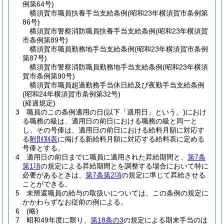
例第64号)
横須賀市職員扶養手当支給条例
(昭和23年横須賀市条例第
86号)
横須賀市警察消防職員扶養手当支給条例
(昭和23年横須賀
市条例第89号)
横須賀市職員勤務地手当支給条例
(昭和23年横須賀市条例
第87号)
横須賀市警察消防職員勤務地手当支給条例
(昭和23年横須
賀市条例第90号)
横須賀市職員超過勤務手当休日給及び夜勤手当支給条例
(昭和24年横須賀市条例第32号)
(経過規定)
3
職員のこの条例適用の日
(以下「適用日」という。)
におけ
る職務の級は、適用日の前日における職務の級と同一と
し、その号俸は、適用日の前日における給料月額に対応す
る
附則別表
に掲げる新給料月額に対応する給料表に定める
号俸とする。
4
適用日の前日までに職員に適用された昇給期間と、
第7条
第1項
の規定による昇給期間とを調整する場合において特に
必要があるときは、
第7条第2項
の規定に準じて昇給させる
ことができる。
5
未帰還職員の給与の取扱いについては、この条例の規定に
かかわらずなお従前の例による。
6
(略)
7
昭和49年度に限り、
第18条の3
の規定による期末手当のほ