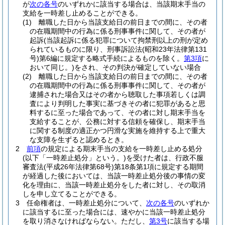
が
次の各号
のいずれかに該当する場合は、当該期末手当の
支給を一時差し止めることができる。
(1)
離職した日から当該支給日の前日までの間に、その者
の在職期間中の行為に係る刑事事件に関して、その者が
起訴
(当該起訴に係る犯罪について拘禁刑以上の刑が定め
られているものに限り、刑事訴訟法
(昭和23年法律第131
号)
第6編に規定する略式手続によるものを除く。
第3項
に
おいて同じ。)
をされ、その判決が確定していない場合
(2)
離職した日から当該支給日の前日までの間に、その者
の在職期間中の行為に係る刑事事件に関して、その者が
逮捕された場合又はその者から聴取した事項若しくは調
査により判明した事実に基づきその者に犯罪があると思
料するに至った場合であって、その者に対し期末手当を
支給することが、公務に対する信頼を確保し、期末手当
に関する制度の適正かつ円滑な実施を維持する上で重大
な支障を生ずると認めるとき。
2
前項
の規定による期末手当の支給を一時差し止める処分
(以下「一時差止処分」という。)
を受けた者は、行政不服
審査法
(平成26年法律第68号)
第18条第1項に規定する期間
が経過した後においては、当該一時差止処分後の事情の変
化を理由に、当該一時差止処分をした者に対し、その取消
しを申し立てることができる。
3
任命権者は、一時差止処分について、
次の各号
のいずれか
に該当するに至った場合には、速やかに当該一時差止処分
を取り消さなければならない。
ただし、
第3号
に該当する場