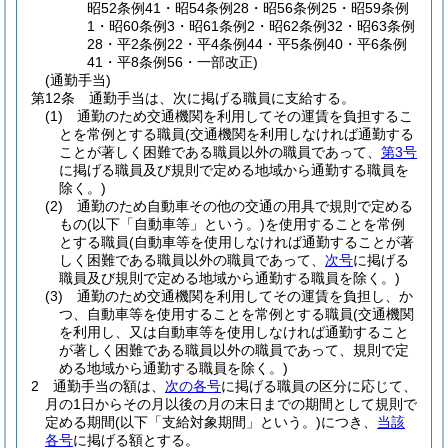
昭52条例41・昭54条例28・昭56条例25・昭59条例
1・昭60条例3・昭61条例2・昭62条例32・昭63条例
28・平2条例22・平4条例44・平5条例40・平6条例
41・平8条例56・一部改正)
(通勤手当)
第12条
通勤手当は、次に掲げる職員に支給する。
(1)
通勤のため交通機関を利用してその運賃を負担するこ
とを常例とする職員
(交通機関を利用しなければ通勤する
ことが著しく困難である職員以外の職員であって、
第3号
に掲げる職員及び規則で定める地域から通勤する職員を
除く。)
(2)
通勤のため自動車その他の交通の用具で規則で定める
もの
(以下「自動車等」という。)
を使用することを常例
とする職員
(自動車等を使用しなければ通勤することが著
しく困難である職員以外の職員であって、
次号
に掲げる
職員及び規則で定める地域から通勤する職員を除く。)
(3)
通勤のため交通機関を利用してその運賃を負担し、か
つ、自動車等を使用することを常例とする職員
(交通機関
を利用し、又は自動車等を使用しなければ通勤すること
が著しく困難である職員以外の職員であって、規則で定
める地域から通勤する職員を除く。)
2
通勤手当の額は、
次の各号
に掲げる職員の区分に応じて、
月の1日からその月以後の月の末日までの期間として規則で
定める期間
(以下「支給対象期間」という。)
につき、
当該
各号
に掲げる額とする。