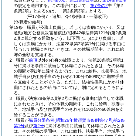
職員とみなして、
第7条の2
、
第12条第2項
及び
第14条第2項
の規定を適用する。
この場合において、
第7条の2
中「第2
条第2項」とあるのは、「第2条第3項」とする。
(平17条例7・追加、令4条例53・一部改正)
(休職者の給与)
第19条
職員が公務上負傷し、若しくは疾病にかかり、又は
通勤
(地方公務員災害補償法
(昭和42年法律第121号)
第2条第
2項に規定する通勤をいう。以下同じ。)
により負傷し、若
しくは疾病にかかり、法第28条第2項第1号に掲げる事由に
該当して休職にされたときは、その休職期間中、これに給
与の全額を支給する。
2
職員が
前項
以外の心身の故障により、法第28条第2項第1
号に掲げる事由に該当して休職にされたときは、その休職
の期間が満1年に達するまでは、これに給料、扶養手当、地
域手当及び住居手当のそれぞれ100分の80並びに期末手当
を支給することができる。
ただし、結核性疾患にかかり休
職にされたときの給与については、別に定めるところによ
る。
3
職員が法第28条第2項第2号に掲げる事由に該当して休職
にされたときは、その休職の期間中、これに給料、扶養手
当、地域手当及び住居手当のそれぞれ100分の60以内を支
給することができる。
4
職員が
職員分限条例
(昭和26年横須賀市条例第47号)
第2条
第1号
及び
第2号
に掲げる事由に該当して休職にされたとき
は、その休職の期間中、これに給料、扶養手当、地域手当