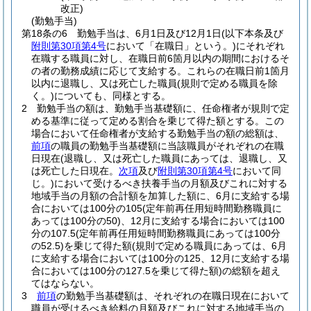
改正)
(勤勉手当)
第18条の6
勤勉手当は、6月1日及び12月1日
(以下本条及び
附則第30項第4号
において「在職日」という。)
にそれぞれ
在職する職員に対し、在職日前6箇月以内の期間におけるそ
の者の勤務成績に応じて支給する。
これらの在職日前1箇月
以内に退職し、又は死亡した職員
(規則で定める職員を除
く。)
についても、同様とする。
2
勤勉手当の額は、勤勉手当基礎額に、任命権者が規則で定
める基準に従って定める割合を乗じて得た額とする。
この
場合において任命権者が支給する勤勉手当の額の総額は、
前項
の職員の勤勉手当基礎額に当該職員がそれぞれの在職
日現在
(退職し、又は死亡した職員にあっては、退職し、又
は死亡した日現在。
次項
及び
附則第30項第4号
において同
じ。)
において受けるべき扶養手当の月額及びこれに対する
地域手当の月額の合計額を加算した額に、6月に支給する場
合においては100分の105
(定年前再任用短時間勤務職員に
あっては100分の50)
、12月に支給する場合においては100
分の107.5
(定年前再任用短時間勤務職員にあっては100分
の52.5)
を乗じて得た額
(規則で定める職員にあっては、6月
に支給する場合においては100分の125、12月に支給する場
合においては100分の127.5を乗じて得た額)
の総額を超え
てはならない。
3
前項
の勤勉手当基礎額は、それぞれの在職日現在において
職員が受けるべき給料の月額及びこれに対する地域手当の