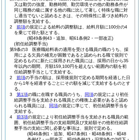
又は勤労の強度、勤務時間、勤労環境その他の勤務条件が
同じ職務の級に属する他の職に比して著しく特殊な職に対
し適当でないと認めるときは、その特殊性に基づき給料の
調整額を支給する。
2
前項
の規定による給料の調整額は、給料月額に100分の4
を乗じて得た額とする。
(昭49条例43・追加、昭61条例2・一部改正)
(初任給調整手当)
第9条の3
医療職給料表の適用を受ける職員の職のうち、採
用による欠員の補充が困難であると認められる職で規則で
定めるものに新たに採用された職員には、採用の日から35
年以内の期間、月額159,100円を超えない範囲内の額を初
任給調整手当として支給する。
2
前項
の手当の額は、採用後規則で定める期間を経過した日
から1年を経過するごとにその額を減じて支給するものとす
る。
3
第1項
の職に在職する職員のうち、
同項
の規定により初任
給調整手当を支給される職員との権衡上必要があると認め
られる職員には、
同項
の規定に準じて、初任給調整手当を
支給する。
4
前3項
の規定により初任給調整手当を支給される職員の範
囲、初任給調整手当の支給期間及び支給額その他初任給調
整手当の支給に関し必要な事項は、規則で定める。
(昭46条例1・追加、昭47条例1・昭48条例1・昭48
条例47・一部改正、昭49条例43・旧第9条の2繰下・