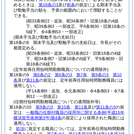
めるときは、
第18条の3
及び
前条
の規定による期末手当及
び勤勉手当の額を、予算の範囲内において増額することが
できる。
(昭33条例22・追加、昭34条例7・旧第18条の4繰
下、昭39条例3・一部改正、平9条例30・旧第18条の
5繰下、令4条例53・一部改正)
(期末手当及び勤勉手当の支給日)
第18条の8
期末手当及び勤勉手当の支給日は、市長がその
都度定める。
(昭28条例60・追加、昭33条例22・旧第18条の4繰
下、昭34条例7・旧第18条の5繰下、平9条例30・旧
第18条の6繰下)
(定年前再任用短時間勤務職員についての適用除外)
第18条の9
第6条の2
、
第6条の3
、
第7条
、
第9条の3
、
第10
条
及び
第11条
の規定は、定年前再任用短時間勤務職員には
適用しない。
(平14条例9・追加、令元条例30・令4条例53・令7条
例12・一部改正)
(任期付短時間勤務職員についての適用除外等)
第18条の10
第9条の3
、
第10条
、
第11条
及び
第11条の3
の規
定は、
一般職の任期付職員の採用等に関する条例
(平成15年
横須賀市条例第3号)
第4条
の規定により採用された職員には
適用しない。
2
前項
に規定する職員については、定年前再任用短時間勤務