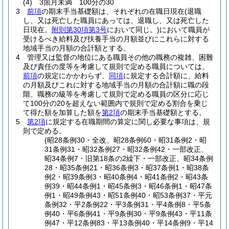
(4)
3箇月未満 100分の30
3
前項
の期末手当基礎額は、それぞれの在職日現在
(退職
し、又は死亡した職員にあっては、退職し、又は死亡した
日現在。
附則第30項第3号
において同じ。)
において職員が
受けるべき給料及び扶養手当の月額並びにこれらに対する
地域手当の月額の合計額とする。
4
管理又は監督の地位にある職員その他の職務の複雑、困難
及び責任の度等を考慮して規則で定める職員については、
前項
の規定にかかわらず、
同項
に規定する合計額に、給料
の月額及びこれに対する地域手当の月額の合計額に職の段
階、職務の級等を考慮して規則で定める職員の区分に応じ
て100分の20を超えない範囲内で規則で定める割合を乗じ
て得た額を加算した額を
第2項
の期末手当基礎額とする。
5
第2項
に規定する在職期間の算定に関し必要な事項は、規
則で定める。
(昭28条例30・全改、昭28条例60・昭31条例2・昭
31条例31・昭32条例27・昭32条例42・一部改正、
昭34条例7・旧第18条の2繰下・一部改正、昭34条例
28・昭35条例21・昭36条例3・昭37条例1・昭38条
例2・昭39条例3・昭40条例4・昭41条例2・昭43条
例39・昭44条例1・昭45条例3・昭46条例1・昭47条
例1・昭49条例43・昭51条例40・昭53条例37・平元
条例32・平2条例22・平3条例31・平4条例8・平5条
例40・平6条例41・平9条例30・平9条例43・平11条
例47・平12条例83・平13条例40・平14条例9・平14