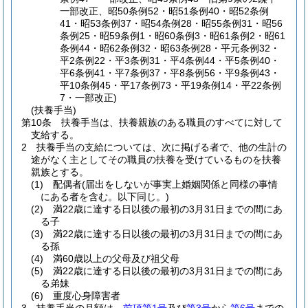
一部改正、昭50条例52・昭51条例40・昭52条例
41・昭53条例37・昭54条例28・昭55条例31・昭56
条例25・昭59条例1・昭60条例3・昭61条例2・昭61
条例44・昭62条例32・昭63条例28・平元条例32・
平2条例22・平3条例31・平4条例44・平5条例40・
平6条例41・平7条例37・平8条例56・平9条例43・
平10条例45・平17条例73・平19条例14・平22条例
7・一部改正)
(扶養手当)
第10条
扶養手当は、扶養親族のある職員のすべてに対して
支給する。
2
扶養手当の支給については、次に掲げる者で、他の生計の
途がなく主としてその職員の扶養を受けているものを扶養
親族とする。
(1)
配偶者
(届出をしないが事実上婚姻関係と同様の事情
にある者を含む。以下同じ。)
(2)
満22歳に達する日以後の最初の3月31日までの間にあ
る子
(3)
満22歳に達する日以後の最初の3月31日までの間にあ
る孫
(4)
満60歳以上の父母及び祖父母
(5)
満22歳に達する日以後の最初の3月31日までの間にあ
る弟妹
(6)
重度心身障害者