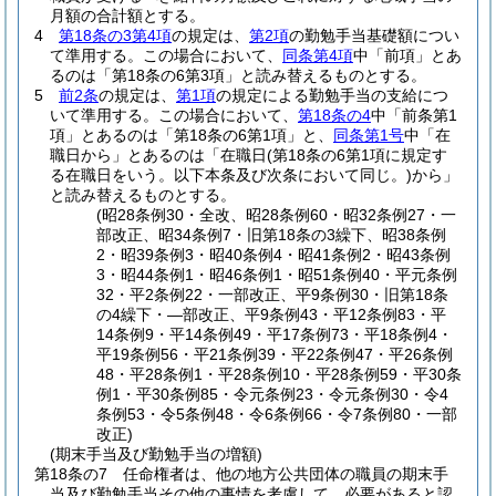
月額の合計額とする。
4
第18条の3第4項
の規定は、
第2項
の勤勉手当基礎額につい
て準用する。
この場合において、
同条第4項
中「前項」とあ
るのは「第18条の6第3項」と読み替えるものとする。
5
前2条
の規定は、
第1項
の規定による勤勉手当の支給につ
いて準用する。
この場合において、
第18条の4
中「前条第1
項」とあるのは「第18条の6第1項」と、
同条第1号
中「在
職日から」とあるのは「在職日
(第18条の6第1項に規定す
る在職日をいう。以下本条及び次条において同じ。)
から」
と読み替えるものとする。
(昭28条例30・全改、昭28条例60・昭32条例27・一
部改正、昭34条例7・旧第18条の3繰下、昭38条例
2・昭39条例3・昭40条例4・昭41条例2・昭43条例
3・昭44条例1・昭46条例1・昭51条例40・平元条例
32・平2条例22・一部改正、平9条例30・旧第18条
の4繰下・―部改正、平9条例43・平12条例83・平
14条例9・平14条例49・平17条例73・平18条例4・
平19条例56・平21条例39・平22条例47・平26条例
48・平28条例1・平28条例10・平28条例59・平30条
例1・平30条例85・令元条例23・令元条例30・令4
条例53・令5条例48・令6条例66・令7条例80・一部
改正)
(期末手当及び勤勉手当の増額)
第18条の7
任命権者は、他の地方公共団体の職員の期末手
当及び勤勉手当その他の事情を考慮して、必要があると認