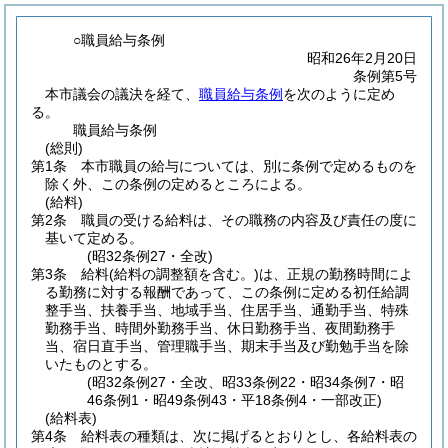
○職員給与条例
昭和26年2月20日
条例第5号
本市議会の議決を経て、
職員給与条例
を次のように定め
る。
職員給与条例
(総則)
第1条
本市職員の給与については、別に条例で定めるものを
除く外、この条例の定めるところによる。
(給料)
第2条
職員の受ける給料は、その職務の内容及び責任の度に
基いて定める。
(昭32条例27・全改)
第3条
給料
(給料の調整額を含む。)
は、正規の勤務時間によ
る勤務に対する報酬であって、この条例に定める初任給調
整手当、扶養手当、地域手当、住居手当、通勤手当、特殊
勤務手当、時間外勤務手当、休日勤務手当、夜間勤務手
当、宿日直手当、管理職手当、期末手当及び勤勉手当を除
いたものとする。
(昭32条例27・全改、昭33条例22・昭34条例7・昭
46条例1・昭49条例43・平18条例4・一部改正)
(給料表)
第4条
給料表の種類は、次に掲げるとおりとし、各給料表の