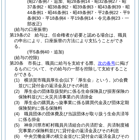
(昭27条例7・追加、昭28条例14・昭32条例27・昭
37条例2・昭38条例2・昭39条例3・昭43条例39・昭
44条例1・昭46条例1・昭49条例7・平2条例22・平9
条例30・平18条例4・平19条例14・令元条例23・一
部改正)
(給与の口座振替)
第19条の2
給与は、任命権者が必要と認める場合は、職員
の申出により、口座振替の方法により支払うことができ
る。
(平5条例40・追加)
(給与の控除)
第20条
市長は、職員に給与を支給する際、
次の各号
に掲げ
るものについて、その給与の一部を控除して支給すること
ができる。
(1)
横須賀市職員厚生会
(以下「厚生会」という。)
の会費
並びに貸付金の返済金及びその利息
(2)
厚生会の団体取扱契約に係る生命保険及び損害保険の
保険料並びに火災共済事業の共済掛金
(3)
厚生会の購買あっ旋事業に係る購買代金及び団体定期
保険契約に係る保険料
(4)
職員団体の団体費及び当該団体が取り扱う生命共済等
に係る掛金
(5)
神奈川県市町村職員共済組合の共済貯金、共済制度補
完事業の保険料並びに貸付金の返済金及びその利息
(6)
中央労働金庫の積立金並びに貸付金の返済金及びその