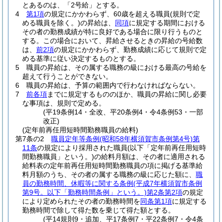
とあるのは、「2号給」とする。
4
第1項
の規定にかかわらず、60歳を超える職員
(規則で定
める職員を除く。)
の昇給は、
同項
に規定する期間における
その者の勤務成績が特に良好である場合に限り行うものと
する。
この場合において、昇給させるときの昇給の号給数
は、
前2項
の規定にかかわらず、勤務成績に応じて規則で定
める基準に従い決定するものとする。
5
職員の昇給は、その属する職務の級における最高の号給を
超えて行うことができない。
6
職員の昇給は、予算の範囲内で行わなければならない。
7
前各項
までに規定するもののほか、職員の昇給に関し必要
な事項は、規則で定める。
(平19条例14・全改、平20条例4・令4条例53・一部
改正)
(定年前再任用短時間勤務職員の給料)
第7条の2
職員定年等条例
(昭和58年横須賀市条例第4号)
第
11条
の規定により採用された職員
(以下「定年前再任用短時
間勤務職員」という。)
の給料月額は、その者に適用される
給料表の定年前再任用短時間勤務職員の項に掲げる基準給
料月額のうち、その者の属する職務の級に応じた額に、
職
員の勤務時間、休暇等に関する条例
(平成7年横須賀市条例
第9号。以下「勤務時間条例」という。)
第2条第2項
の規定
により定められたその者の勤務時間を
同条第1項
に規定する
勤務時間で除して得た数を乗じて得た額とする。
(平14規則9・追加、平17条例7・平22条例7・令4条