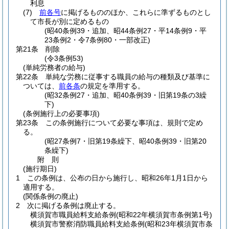
利息
(7)
前各号
に掲げるもののほか、これらに準ずるものとし
て市長が別に定めるもの
(昭40条例39・追加、昭44条例27・平14条例9・平
23条例2・令7条例80・一部改正)
第21条
削除
(令3条例53)
(単純労務者の給与)
第22条
単純な労務に従事する職員の給与の種類及び基準に
ついては、
前各条
の規定を準用する。
(昭32条例27・追加、昭40条例39・旧第19条の3繰
下)
(条例施行上の必要事項)
第23条
この条例施行について必要な事項は、規則で定め
る。
(昭27条例7・旧第19条繰下、昭40条例39・旧第20
条繰下)
附
則
(施行期日)
1
この条例は、公布の日から施行し、昭和26年1月1日から
適用する。
(関係条例の廃止)
2
次に掲げる条例は廃止する。
横須賀市職員給料支給条例
(昭和22年横須賀市条例第1号)
横須賀市警察消防職員給料支給条例
(昭和23年横須賀市条