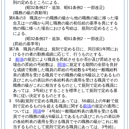
則の定めるところによる。
(昭32条例27・追加、昭61条例2・一部改正)
(職務の級の異動等)
第6条の3
職員が一の職務の級から他の職務の級に移った場
合又は一の職から同じ職務の級の初任給の基準を異にする
他の職に移った場合における号給は、規則の定めるところ
による。
(昭32条例27・追加、昭61条例2・一部改正)
(昇給の基準等)
第7条
職員の昇給は、規則で定める日に、同日前1年間にお
けるその者の勤務成績に応じて、行うものとする。
2
前項
の規定により職員を昇給させるか否か及び昇給させる
場合の昇給の号給数は、
同項
に規定する期間の全部を良好
な成績で勤務した職員の昇給の号給数を4号給
(一般職給料
表の適用を受ける職員でその職務の級が6級以上であるもの
及びこれらの表以外の各給料表の適用を受ける職員でその
職務の級がこれに相当するものとして規則で定める職員に
あっては、3号給)
とすることを標準として規則で定める基
準に従い決定するものとする。
3
55歳
(規則で定める職員にあっては、56歳以上の年齢で規
則で定めるもの)
を超える職員に関する
前項
の規定の適用に
ついては、
同項
中「4号給
(一般職給料表の適用を受ける職
員でその職務の級が6級以上であるもの及びこれらの表以外
の各給料表の適用を受ける職員でその職務の級がこれに相
当するものとして規則で定める職員にあっては、3号給)
」