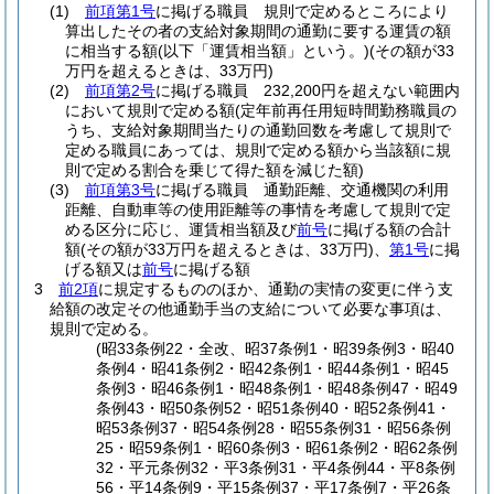
(1)
前項第1号
に掲げる職員 規則で定めるところにより
算出したその者の支給対象期間の通勤に要する運賃の額
に相当する額
(以下「運賃相当額」という。)
(その額が33
万円を超えるときは、33万円)
(2)
前項第2号
に掲げる職員 232,200円を超えない範囲内
において規則で定める額
(定年前再任用短時間勤務職員の
うち、支給対象期間当たりの通勤回数を考慮して規則で
定める職員にあっては、規則で定める額から当該額に規
則で定める割合を乗じて得た額を減じた額)
(3)
前項第3号
に掲げる職員 通勤距離、交通機関の利用
距離、自動車等の使用距離等の事情を考慮して規則で定
める区分に応じ、運賃相当額及び
前号
に掲げる額の合計
額
(その額が33万円を超えるときは、33万円)
、
第1号
に掲
げる額又は
前号
に掲げる額
3
前2項
に規定するもののほか、通勤の実情の変更に伴う支
給額の改定その他通勤手当の支給について必要な事項は、
規則で定める。
(昭33条例22・全改、昭37条例1・昭39条例3・昭40
条例4・昭41条例2・昭42条例1・昭44条例1・昭45
条例3・昭46条例1・昭48条例1・昭48条例47・昭49
条例43・昭50条例52・昭51条例40・昭52条例41・
昭53条例37・昭54条例28・昭55条例31・昭56条例
25・昭59条例1・昭60条例3・昭61条例2・昭62条例
32・平元条例32・平3条例31・平4条例44・平8条例
56・平14条例9・平15条例37・平17条例7・平26条