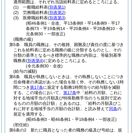
適用範囲は、それぞれ当該給料表に定めるところによる。
(1)
一般職給料表
(
別表第1
)
(2)
労務職給料表
(
別表第2
)
(3)
医療職給料表
(
別表第3
)
(昭46条例1・全改、平13条例8・平14条例9・平17
条例73・平19条例14・平20条例4・平28条例10・令
元条例30・一部改正)
(職務の級)
第5条
職員の職務は、その複雑、困難及び責任の度に基づき
これを給料表に定める職務の級に分類するものとし、その
分類の基準となるべき標準的な職務の内容は、等級別基準
職務表
(
別表第4
)
に定めるところによる。
(令元条例30・全改)
(給与の減額)
第6条
職員が執務しないときは、その執務しないことにつき
任命権者の承認があった場合を除く外、その執務しない1時
間につき
第17条
に規定する勤務1時間当りの給与額を減額
する。
この場合において、
第17条
中「給料の月額、これに
対する地域手当の月額及び特殊勤務手当のうち規則で定め
るものの月額の合計額」とあるのは、「給料の月額及びこ
れに対する地域手当の月額の合計額」と読み替えて
同条
の
規定を適用する。
(昭45条例3・昭46条例1・平18条例4・一部改正)
(初任給)
第6条の2
新たに職員となった者の職務の級及び号給は、規