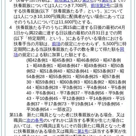
3
扶養手当の月額は、
前項第1号
及び
第3号
から
第6号
までの
扶養親族については1人につき7,700円、
前項第2号
に該当
する扶養親族
(以下「扶養親族たる子」という。)
について
は1人につき10,100円
(職員に配偶者がない場合にあっては
そのうち1人については11,600円)
とする。
4
扶養親族たる子のうちに満15歳に達する日後の最初の4月
1日から満22歳に達する日以後の最初の3月31日までの間
(以下「特定期間」という。)
にある子がいる場合における
扶養手当の月額は、
前項
の規定にかかわらず、5,500円に特
定期間にある当該扶養親族たる子の数を乗じて得た額を
同
項
の規定による額に加算した額とする。
(昭42条例1・昭45条例3・昭46条例50・昭47条例
1・昭48条例1・昭48条例47・昭49条例43・昭50条
例52・昭51条例40・昭52条例41・昭53条例37・昭
54条例28・昭55条例31・昭56条例25・昭57条例
30・昭59条例1・昭60条例3・昭61条例2・昭61条例
44・昭63条例28・平3条例31・平4条例44・平5条例
40・平6条例41・平7条例37・平8条例56・平9条例
43・平10条例45・平12条例83・平14条例49・平15
条例37・平17条例73・平19条例14・平19条例56・
平30条例54・一部改正)
第11条
新たに職員となった者に扶養親族がある場合、又は
職員に
次の各号
のいずれかに該当する事実が生じた場合に
おいては、その職員は直ちにその旨
(新たに職員となった者
に扶養親族がある場合又は職員に
第1号
に該当する事実が生