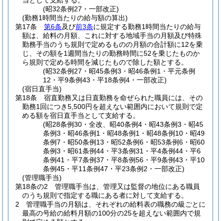
当として支給する。
(昭32条例27・一部改正)
(勤務1時間当たりの給与額の算出)
第17条
第6条
及び
前3条
に規定する勤務1時間当たりの給与
額は、給料の月額、これに対する地域手当の月額及び特殊
勤務手当のうち規則で定めるものの月額の合計額に12を乗
じ、その額を1週間当たりの勤務時間に52を乗じたものか
ら規則で定める時間を減じたもので除した額とする。
(昭32条例27・昭45条例3・昭46条例1・平元条例
12・平9条例43・平18条例4・一部改正)
(宿日直手当)
第18条
宿直勤務又は日直勤務を命ぜられた職員には、その
勤務1回につき5,500円を超えない範囲内において規則で定
める額を宿日直手当として支給する。
(昭28条例30・全改、昭40条例4・昭43条例3・昭45
条例3・昭46条例1・昭48条例1・昭48条例10・昭49
条例7・昭50条例13・昭52条例6・昭53条例6・昭60
条例3・昭61条例44・平3条例31・平4条例44・平6
条例41・平7条例37・平8条例56・平9条例43・平10
条例45・平11条例47・平23条例2・一部改正)
(管理職手当)
第18条の2
管理職手当は、管理又は監督の地位にある職員
のうち規則で指定する職にある者に対して支給する。
2
管理職手当の月額は、それぞれの給料表の職務の級ごとに
最高の号給の給料月額の100分の25を超えない範囲内で規