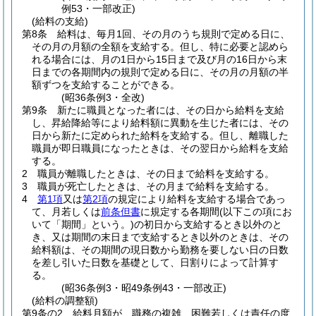
例53・一部改正)
(給料の支給)
第8条
給料は、毎月1回、その月のうち規則で定める日に、
その月の月額の全額を支給する。
但し、特に必要と認めら
れる場合には、月の1日から15日まで及び月の16日から末
日までの各期間内の規則で定める日に、その月の月額の半
額ずつを支給することができる。
(昭36条例3・全改)
第9条
新たに職員となった者には、その日から給料を支給
し、昇給降給等により給料額に異動を生じた者には、その
日から新たに定められた給料を支給する。
但し、離職した
職員が即日職員になったときは、その翌日から給料を支給
する。
2
職員が離職したときは、その日まで給料を支給する。
3
職員が死亡したときは、その月まで給料を支給する。
4
第1項
又は
第2項
の規定により給料を支給する場合であっ
て、月若しくは
前条但書
に規定する各期間
(以下この項にお
いて「期間」という。)
の初日から支給するとき以外のと
き、又は期間の末日まで支給するとき以外のときは、その
給料額は、その期間の現日数から勤務を要しない日の日数
を差し引いた日数を基礎として、日割りによって計算す
る。
(昭36条例3・昭49条例43・一部改正)
(給料の調整額)
第9条の2
給料月額が、職務の複雑、困難若しくは責任の度