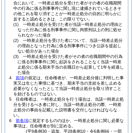
合において、一時差止処分を受けた者がその者の在職期間
中の行為に係る刑事事件に関し現に逮捕されているときそ
の他これを取り消すことが一時差止処分の目的に明らかに
反すると認めるときは、この限りでない。
(1)
一時差止処分を受けた者が当該一時差止処分の理由と
なった行為に係る刑事事件に関し拘禁刑以上の刑に処せ
られなかった場合
(2)
一時差止処分を受けた者について、当該一時差止処分
の理由となった行為に係る刑事事件につき公訴を提起し
ない処分があった場合
(3)
一時差止処分を受けた者がその者の在職期間中の行為
に係る刑事事件に関し起訴をされることなく当該一時差
止処分に係る期末手当の在職日から起算して1年を経過し
た場合
4
前項
の規定は、任命権者が、一時差止処分後に判明した事
実又は生じた事情に基づき、期末手当の支給を差し止める
必要がなくなったとして当該一時差止処分を取り消すこと
を妨げるものではない。
5
任命権者は、一時差止処分を行う場合は、当該一時差止処
分を受けるべき者に対し、当該一時差止処分の際、一時差
止処分の事由を記載した説明書を交付しなければならな
い。
6
前各項
に規定するもののほか、一時差止処分に関し必要な
事項は、任命権者が別に定める。
(平9条例30・追加、平28条例10・令6条例66・一部