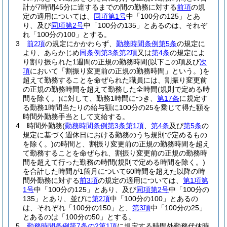
計が7時間45分に達するまでの間の勤務に対する
前項
の規
定の適用については、
同項第1号
中「100分の125」とあ
り、及び
同項第2号
中「100分の135」とあるのは、それぞ
れ「100分の100」とする。
3
前2項
の規定にかかわらず、
勤務時間条例第5条
の規定に
より、あらかじめ
同条例第3条第2項
又は
第4条
の規定によ
り割り振られた1週間の正規の勤務時間
(以下この項及び
次
項
において「割振り変更前の正規の勤務時間」という。)
を
超えて勤務することを命ぜられた職員には、割振り変更前
の正規の勤務時間を超えて勤務した全時間
(規則で定める時
間を除く。)
に対して、勤務1時間につき、
第17条
に規定す
る勤務1時間当たりの給与額に100分の25を乗じて得た額を
時間外勤務手当として支給する。
4
時間外勤務
(
勤務時間条例第3条第1項
、
第4条
及び
第5条
の
規定に基づく週休日における勤務のうち規則で定めるもの
を除く。)
の時間と、割振り変更前の正規の勤務時間を超え
て勤務することを命ぜられ、割振り変更前の正規の勤務時
間を超えて行った勤務の時間
(規則で定める時間を除く。)
を合計した時間が1箇月について60時間を超えた以降の時
間外勤務に対する
前3項
の規定の適用については、
第1項第
1号
中「100分の125」とあり、及び
同項第2号
中「100分の
135」とあり、並びに
第2項
中「100分の100」とあるの
は、それぞれ「100分の150」と、
第3項
中「100分の25」
とあるのは「100分の50」とする。
5
勤務時間条例第7条の2第1項
に規定する時間外勤務代休時