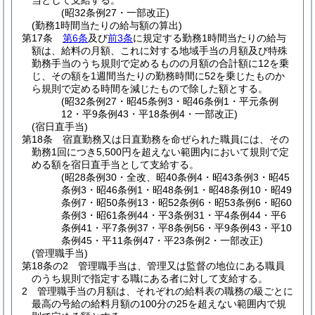
当として支給する。
(昭32条例27・一部改正)
(勤務1時間当たりの給与額の算出)
第17条
第6条
及び
前3条
に規定する勤務1時間当たりの給与
額は、給料の月額、これに対する地域手当の月額及び特殊
勤務手当のうち規則で定めるものの月額の合計額に12を乗
じ、その額を1週間当たりの勤務時間に52を乗じたものか
ら規則で定める時間を減じたもので除した額とする。
(昭32条例27・昭45条例3・昭46条例1・平元条例
12・平9条例43・平18条例4・一部改正)
(宿日直手当)
第18条
宿直勤務又は日直勤務を命ぜられた職員には、その
勤務1回につき5,500円を超えない範囲内において規則で定
める額を宿日直手当として支給する。
(昭28条例30・全改、昭40条例4・昭43条例3・昭45
条例3・昭46条例1・昭48条例1・昭48条例10・昭49
条例7・昭50条例13・昭52条例6・昭53条例6・昭60
条例3・昭61条例44・平3条例31・平4条例44・平6
条例41・平7条例37・平8条例56・平9条例43・平10
条例45・平11条例47・平23条例2・一部改正)
(管理職手当)
第18条の2
管理職手当は、管理又は監督の地位にある職員
のうち規則で指定する職にある者に対して支給する。
2
管理職手当の月額は、それぞれの給料表の職務の級ごとに
最高の号給の給料月額の100分の25を超えない範囲内で規