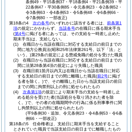
条例49・平15条例37・平18条例4・平21条例39・平
22条例47・平30条例85・令元条例23・令2条例52・
令3条例63・令4条例53・令5条例48・令6条例66・
令7条例80・一部改正)
第18条の4
次の各号
のいずれかに該当する者には、
前条第1
項
の規定にかかわらず、
当該各号
の在職日に係る期末手当
(
第4号
に掲げる者にあっては、その支給を一時差し止めた
期末手当)
は、支給しない。
(1)
在職日から当該在職日に対応する支給日の前日までの
間に地方公務員法
(昭和25年法律第261号。以下「法」と
いう。)
第29条の規定による懲戒免職の処分を受けた職員
(2)
在職日から当該在職日に対応する支給日の前日までの
間に法第28条第4項の規定により失職した職員
(3)
在職日前1箇月以内又は在職日から当該在職日に対応
する支給日の前日までの間に離職した職員
(
前2号
に掲げ
る者を除く。)
で、その離職した日から当該支給日の前日
までの間に拘禁刑以上の刑に処せられたもの
(4)
次条第1項
の規定により期末手当の支給を一時差し止
める処分を受けた者
(当該処分を取り消された者を除
く。)
で、その者の在職期間中の行為に係る刑事事件に関
し拘禁刑以上の刑に処せられたもの
(平9条例30・追加、令元条例23・令4条例53・令6条
例66・一部改正)
第18条の5
任命権者は、支給日に期末手当を支給すること
とされていた職員で当該支給日の前日までに離職したもの