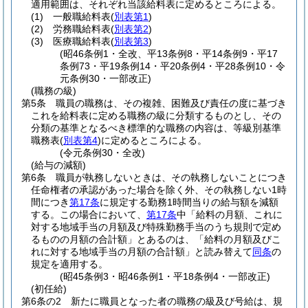
適用範囲は、それぞれ当該給料表に定めるところによる。
(1)
一般職給料表
(
別表第1
)
(2)
労務職給料表
(
別表第2
)
(3)
医療職給料表
(
別表第3
)
(昭46条例1・全改、平13条例8・平14条例9・平17
条例73・平19条例14・平20条例4・平28条例10・令
元条例30・一部改正)
(職務の級)
第5条
職員の職務は、その複雑、困難及び責任の度に基づき
これを給料表に定める職務の級に分類するものとし、その
分類の基準となるべき標準的な職務の内容は、等級別基準
職務表
(
別表第4
)
に定めるところによる。
(令元条例30・全改)
(給与の減額)
第6条
職員が執務しないときは、その執務しないことにつき
任命権者の承認があった場合を除く外、その執務しない1時
間につき
第17条
に規定する勤務1時間当りの給与額を減額
する。
この場合において、
第17条
中「給料の月額、これに
対する地域手当の月額及び特殊勤務手当のうち規則で定め
るものの月額の合計額」とあるのは、「給料の月額及びこ
れに対する地域手当の月額の合計額」と読み替えて
同条
の
規定を適用する。
(昭45条例3・昭46条例1・平18条例4・一部改正)
(初任給)
第6条の2
新たに職員となった者の職務の級及び号給は、規