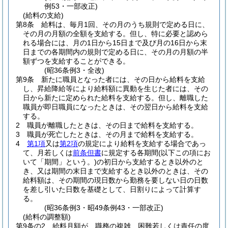
例53・一部改正)
(給料の支給)
第8条
給料は、毎月1回、その月のうち規則で定める日に、
その月の月額の全額を支給する。
但し、特に必要と認めら
れる場合には、月の1日から15日まで及び月の16日から末
日までの各期間内の規則で定める日に、その月の月額の半
額ずつを支給することができる。
(昭36条例3・全改)
第9条
新たに職員となった者には、その日から給料を支給
し、昇給降給等により給料額に異動を生じた者には、その
日から新たに定められた給料を支給する。
但し、離職した
職員が即日職員になったときは、その翌日から給料を支給
する。
2
職員が離職したときは、その日まで給料を支給する。
3
職員が死亡したときは、その月まで給料を支給する。
4
第1項
又は
第2項
の規定により給料を支給する場合であっ
て、月若しくは
前条但書
に規定する各期間
(以下この項にお
いて「期間」という。)
の初日から支給するとき以外のと
き、又は期間の末日まで支給するとき以外のときは、その
給料額は、その期間の現日数から勤務を要しない日の日数
を差し引いた日数を基礎として、日割りによって計算す
る。
(昭36条例3・昭49条例43・一部改正)
(給料の調整額)
第9条の2
給料月額が、職務の複雑、困難若しくは責任の度