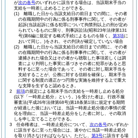
が
次の各号
のいずれかに該当する場合は、当該期末手当の
支給を一時差し止めることができる。
(1)
離職した日から当該支給日の前日までの間に、その者
の在職期間中の行為に係る刑事事件に関して、その者が
起訴
(当該起訴に係る犯罪について拘禁刑以上の刑が定め
られているものに限り、刑事訴訟法
(昭和23年法律第131
号)
第6編に規定する略式手続によるものを除く。
第3項
に
おいて同じ。)
をされ、その判決が確定していない場合
(2)
離職した日から当該支給日の前日までの間に、その者
の在職期間中の行為に係る刑事事件に関して、その者が
逮捕された場合又はその者から聴取した事項若しくは調
査により判明した事実に基づきその者に犯罪があると思
料するに至った場合であって、その者に対し期末手当を
支給することが、公務に対する信頼を確保し、期末手当
に関する制度の適正かつ円滑な実施を維持する上で重大
な支障を生ずると認めるとき。
2
前項
の規定による期末手当の支給を一時差し止める処分
(以下「一時差止処分」という。)
を受けた者は、行政不服
審査法
(平成26年法律第68号)
第18条第1項に規定する期間
が経過した後においては、当該一時差止処分後の事情の変
化を理由に、当該一時差止処分をした者に対し、その取消
しを申し立てることができる。
3
任命権者は、一時差止処分について、
次の各号
のいずれか
に該当するに至った場合には、速やかに当該一時差止処分
を取り消さなければならない。
ただし、
第3号
に該当する場