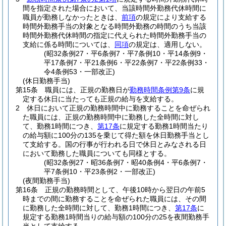
間を指定された場合において、当該時間外勤務代休時間に
職員が勤務しなかったときは、
前項
の規定により支給する
時間外勤務手当の対象となる時間外勤務の時間のうち当該
時間外勤務代休時間の指定に代えられた時間外勤務手当の
支給に係る時間については、
同項
の規定は、適用しない。
(昭32条例27・平6条例7・平7条例10・平14条例9・
平17条例7・平21条例6・平22条例7・平22条例33・
令4条例53・一部改正)
(休日勤務手当)
第15条
職員には、正規の勤務日が
勤務時間条例第9条
に規
定する休日に当たっても正規の給与を支給する。
2
休日において正規の勤務時間中に勤務することを命ぜられ
た職員には、正規の勤務時間中に勤務した全時間に対し
て、勤務1時間につき、
第17条
に規定する勤務1時間当たり
の給与額に100分の135を乗じて得た額を休日勤務手当とし
て支給する。
国の行事が行われる日で休日とみなされる日
において勤務した職員についても同様とする。
(昭32条例27・昭36条例7・昭40条例4・平6条例7・
平7条例10・平23条例2・一部改正)
(夜間勤務手当)
第16条
正規の勤務時間として、午後10時から翌日の午前5
時までの間に勤務することを命ぜられた職員には、その間
に勤務した全時間に対して、勤務1時間につき、
第17条
に
規定する勤務1時間当りの給与額の100分の25を夜間勤務手