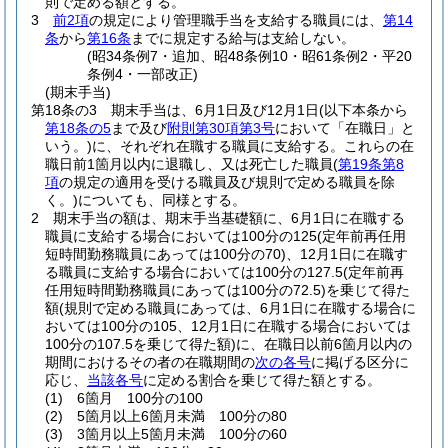
則で定める額とする。
3
前2項
の規定により管理職手当を支給する職員には、
第14
条
から
第16条
までに規定する給与は支給しない。
(昭34条例7・追加、昭48条例10・昭61条例2・平20
条例4・一部改正)
(期末手当)
第18条の3
期末手当は、6月1日及び12月1日
(以下本条から
第18条の5
まで及び
附則第30項第3号
において「在職日」と
いう。)
に、それぞれ在職する職員に支給する。
これらの在
職日前1箇月以内に退職し、又は死亡した職員
(
第19条第8
項
の規定の適用を受ける職員及び規則で定める職員を除
く。)
についても、同様とする。
2
期末手当の額は、期末手当基礎額に、6月1日に在職する
職員に支給する場合においては100分の125
(定年前再任用
短時間勤務職員にあっては100分の70)
、12月1日に在職す
る職員に支給する場合においては100分の127.5
(定年前再
任用短時間勤務職員にあっては100分の72.5)
を乗じて得た
額
(規則で定める職員にあっては、6月1日に在職する場合に
おいては100分の105、12月1日に在職する場合においては
100分の107.5を乗じて得た額)
に、在職日以前6箇月以内の
期間におけるその者の在職期間の
次の各号
に掲げる区分に
応じ、
当該各号
に定める割合を乗じて得た額とする。
(1)
6箇月 100分の100
(2)
5箇月以上6箇月未満 100分の80
(3)
3箇月以上5箇月未満 100分の60