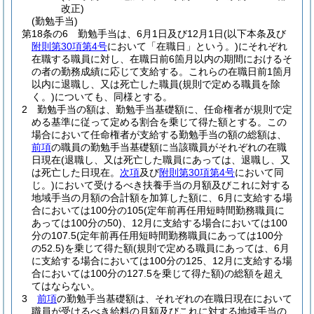
改正)
(勤勉手当)
第18条の6
勤勉手当は、6月1日及び12月1日
(以下本条及び
附則第30項第4号
において「在職日」という。)
にそれぞれ
在職する職員に対し、在職日前6箇月以内の期間におけるそ
の者の勤務成績に応じて支給する。
これらの在職日前1箇月
以内に退職し、又は死亡した職員
(規則で定める職員を除
く。)
についても、同様とする。
2
勤勉手当の額は、勤勉手当基礎額に、任命権者が規則で定
める基準に従って定める割合を乗じて得た額とする。
この
場合において任命権者が支給する勤勉手当の額の総額は、
前項
の職員の勤勉手当基礎額に当該職員がそれぞれの在職
日現在
(退職し、又は死亡した職員にあっては、退職し、又
は死亡した日現在。
次項
及び
附則第30項第4号
において同
じ。)
において受けるべき扶養手当の月額及びこれに対する
地域手当の月額の合計額を加算した額に、6月に支給する場
合においては100分の105
(定年前再任用短時間勤務職員に
あっては100分の50)
、12月に支給する場合においては100
分の107.5
(定年前再任用短時間勤務職員にあっては100分
の52.5)
を乗じて得た額
(規則で定める職員にあっては、6月
に支給する場合においては100分の125、12月に支給する場
合においては100分の127.5を乗じて得た額)
の総額を超え
てはならない。
3
前項
の勤勉手当基礎額は、それぞれの在職日現在において
職員が受けるべき給料の月額及びこれに対する地域手当の