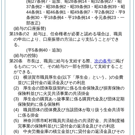
(昭27条例7・追加、昭28条例14・昭32条例27・昭
37条例2・昭38条例2・昭39条例3・昭43条例39・昭
44条例1・昭46条例1・昭49条例7・平2条例22・平9
条例30・平18条例4・平19条例14・令元条例23・一
部改正)
(給与の口座振替)
第19条の2
給与は、任命権者が必要と認める場合は、職員
の申出により、口座振替の方法により支払うことができ
る。
(平5条例40・追加)
(給与の控除)
第20条
市長は、職員に給与を支給する際、
次の各号
に掲げ
るものについて、その給与の一部を控除して支給すること
ができる。
(1)
横須賀市職員厚生会
(以下「厚生会」という。)
の会費
並びに貸付金の返済金及びその利息
(2)
厚生会の団体取扱契約に係る生命保険及び損害保険の
保険料並びに火災共済事業の共済掛金
(3)
厚生会の購買あっ旋事業に係る購買代金及び団体定期
保険契約に係る保険料
(4)
職員団体の団体費及び当該団体が取り扱う生命共済等
に係る掛金
(5)
神奈川県市町村職員共済組合の共済貯金、共済制度補
完事業の保険料並びに貸付金の返済金及びその利息
(6)
中央労働金庫の積立金並びに貸付金の返済金及びその