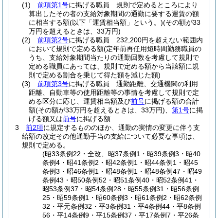
(1)
前項第1号
に掲げる職員 規則で定めるところにより
算出したその者の支給対象期間の通勤に要する運賃の額
に相当する額
(以下「運賃相当額」という。)
(その額が33
万円を超えるときは、33万円)
(2)
前項第2号
に掲げる職員 232,200円を超えない範囲内
において規則で定める額
(定年前再任用短時間勤務職員の
うち、支給対象期間当たりの通勤回数を考慮して規則で
定める職員にあっては、規則で定める額から当該額に規
則で定める割合を乗じて得た額を減じた額)
(3)
前項第3号
に掲げる職員 通勤距離、交通機関の利用
距離、自動車等の使用距離等の事情を考慮して規則で定
める区分に応じ、運賃相当額及び
前号
に掲げる額の合計
額
(その額が33万円を超えるときは、33万円)
、
第1号
に掲
げる額又は
前号
に掲げる額
3
前2項
に規定するもののほか、通勤の実情の変更に伴う支
給額の改定その他通勤手当の支給について必要な事項は、
規則で定める。
(昭33条例22・全改、昭37条例1・昭39条例3・昭40
条例4・昭41条例2・昭42条例1・昭44条例1・昭45
条例3・昭46条例1・昭48条例1・昭48条例47・昭49
条例43・昭50条例52・昭51条例40・昭52条例41・
昭53条例37・昭54条例28・昭55条例31・昭56条例
25・昭59条例1・昭60条例3・昭61条例2・昭62条例
32・平元条例32・平3条例31・平4条例44・平8条例
56・平14条例9・平15条例37・平17条例7・平26条