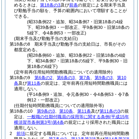
めるときは、
第18条の3
及び
前条
の規定による期末手当及
び勤勉手当の額を、予算の範囲内において増額することが
できる。
(昭33条例22・追加、昭34条例7・旧第18条の4繰
下、昭39条例3・一部改正、平9条例30・旧第18条の
5繰下、令4条例53・一部改正)
(期末手当及び勤勉手当の支給日)
第18条の8
期末手当及び勤勉手当の支給日は、市長がその
都度定める。
(昭28条例60・追加、昭33条例22・旧第18条の4繰
下、昭34条例7・旧第18条の5繰下、平9条例30・旧
第18条の6繰下)
(定年前再任用短時間勤務職員についての適用除外)
第18条の9
第6条の2
、
第6条の3
、
第7条
、
第9条の3
、
第10
条
及び
第11条
の規定は、定年前再任用短時間勤務職員には
適用しない。
(平14条例9・追加、令元条例30・令4条例53・令7条
例12・一部改正)
(任期付短時間勤務職員についての適用除外等)
第18条の10
第9条の3
、
第10条
、
第11条
及び
第11条の3
の規
定は、
一般職の任期付職員の採用等に関する条例
(平成15年
横須賀市条例第3号)
第4条
の規定により採用された職員には
適用しない。
2
前項
に規定する職員については、定年前再任用短時間勤務