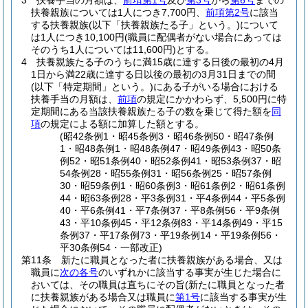
3
扶養手当の月額は、
前項第1号
及び
第3号
から
第6号
までの
扶養親族については1人につき7,700円、
前項第2号
に該当
する扶養親族
(以下「扶養親族たる子」という。)
について
は1人につき10,100円
(職員に配偶者がない場合にあっては
そのうち1人については11,600円)
とする。
4
扶養親族たる子のうちに満15歳に達する日後の最初の4月
1日から満22歳に達する日以後の最初の3月31日までの間
(以下「特定期間」という。)
にある子がいる場合における
扶養手当の月額は、
前項
の規定にかかわらず、5,500円に特
定期間にある当該扶養親族たる子の数を乗じて得た額を
同
項
の規定による額に加算した額とする。
(昭42条例1・昭45条例3・昭46条例50・昭47条例
1・昭48条例1・昭48条例47・昭49条例43・昭50条
例52・昭51条例40・昭52条例41・昭53条例37・昭
54条例28・昭55条例31・昭56条例25・昭57条例
30・昭59条例1・昭60条例3・昭61条例2・昭61条例
44・昭63条例28・平3条例31・平4条例44・平5条例
40・平6条例41・平7条例37・平8条例56・平9条例
43・平10条例45・平12条例83・平14条例49・平15
条例37・平17条例73・平19条例14・平19条例56・
平30条例54・一部改正)
第11条
新たに職員となった者に扶養親族がある場合、又は
職員に
次の各号
のいずれかに該当する事実が生じた場合に
おいては、その職員は直ちにその旨
(新たに職員となった者
に扶養親族がある場合又は職員に
第1号
に該当する事実が生