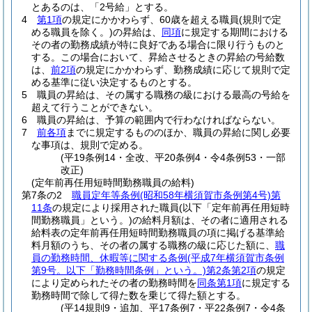
とあるのは、「2号給」とする。
4
第1項
の規定にかかわらず、60歳を超える職員
(規則で定
める職員を除く。)
の昇給は、
同項
に規定する期間における
その者の勤務成績が特に良好である場合に限り行うものと
する。
この場合において、昇給させるときの昇給の号給数
は、
前2項
の規定にかかわらず、勤務成績に応じて規則で定
める基準に従い決定するものとする。
5
職員の昇給は、その属する職務の級における最高の号給を
超えて行うことができない。
6
職員の昇給は、予算の範囲内で行わなければならない。
7
前各項
までに規定するもののほか、職員の昇給に関し必要
な事項は、規則で定める。
(平19条例14・全改、平20条例4・令4条例53・一部
改正)
(定年前再任用短時間勤務職員の給料)
第7条の2
職員定年等条例
(昭和58年横須賀市条例第4号)
第
11条
の規定により採用された職員
(以下「定年前再任用短時
間勤務職員」という。)
の給料月額は、その者に適用される
給料表の定年前再任用短時間勤務職員の項に掲げる基準給
料月額のうち、その者の属する職務の級に応じた額に、
職
員の勤務時間、休暇等に関する条例
(平成7年横須賀市条例
第9号。以下「勤務時間条例」という。)
第2条第2項
の規定
により定められたその者の勤務時間を
同条第1項
に規定する
勤務時間で除して得た数を乗じて得た額とする。
(平14規則9・追加、平17条例7・平22条例7・令4条