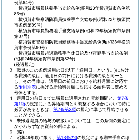
例第64号)
横須賀市職員扶養手当支給条例
(昭和23年横須賀市条例第
86号)
横須賀市警察消防職員扶養手当支給条例
(昭和23年横須賀
市条例第89号)
横須賀市職員勤務地手当支給条例
(昭和23年横須賀市条例
第87号)
横須賀市警察消防職員勤務地手当支給条例
(昭和23年横須
賀市条例第90号)
横須賀市職員超過勤務手当休日給及び夜勤手当支給条例
(昭和24年横須賀市条例第32号)
(経過規定)
3
職員のこの条例適用の日
(以下「適用日」という。)
におけ
る職務の級は、適用日の前日における職務の級と同一と
し、その号俸は、適用日の前日における給料月額に対応す
る
附則別表
に掲げる新給料月額に対応する給料表に定める
号俸とする。
4
適用日の前日までに職員に適用された昇給期間と、
第7条
第1項
の規定による昇給期間とを調整する場合において特に
必要があるときは、
第7条第2項
の規定に準じて昇給させる
ことができる。
5
未帰還職員の給与の取扱いについては、この条例の規定に
かかわらずなお従前の例による。
6
(略)
7
昭和49年度に限り、
第18条の3
の規定による期末手当のほ