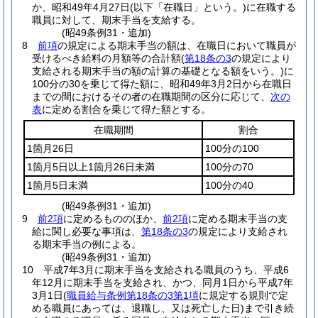
か、昭和49年4月27日
(以下「在職日」という。)
に在職する
職員に対して、期末手当を支給する。
(昭49条例31・追加)
8
前項
の規定による期末手当の額は、在職日において職員が
受けるべき給料の月額等の合計額
(
第18条の3
の規定により
支給される期末手当の額の計算の基礎となる額をいう。)
に
100分の30を乗じて得た額に、昭和49年3月2日から在職日
までの間におけるその者の在職期間の区分に応じて、
次の
表
に定める割合を乗じて得た額とする。
在職期間
割合
1箇月26日
100分の100
1箇月5日以上1箇月26日未満
100分の70
1箇月5日未満
100分の40
(昭49条例31・追加)
9
前2項
に定めるもののほか、
前2項
に定める期末手当の支
給に関し必要な事項は、
第18条の3
の規定により支給され
る期末手当の例による。
(昭49条例31・追加)
10
平成7年3月に期末手当を支給される職員のうち、平成6
年12月に期末手当を支給され、かつ、同月1日から平成7年
3月1日
(
職員給与条例第18条の3第1項
に規定する規則で定
める職員にあっては、退職し、又は死亡した日)
まで引き続