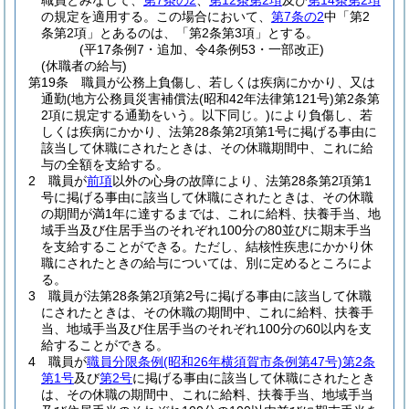
職員とみなして、
第7条の2
、
第12条第2項
及び
第14条第2項
の規定を適用する。
この場合において、
第7条の2
中「第2
条第2項」とあるのは、「第2条第3項」とする。
(平17条例7・追加、令4条例53・一部改正)
(休職者の給与)
第19条
職員が公務上負傷し、若しくは疾病にかかり、又は
通勤
(地方公務員災害補償法
(昭和42年法律第121号)
第2条第
2項に規定する通勤をいう。以下同じ。)
により負傷し、若
しくは疾病にかかり、法第28条第2項第1号に掲げる事由に
該当して休職にされたときは、その休職期間中、これに給
与の全額を支給する。
2
職員が
前項
以外の心身の故障により、法第28条第2項第1
号に掲げる事由に該当して休職にされたときは、その休職
の期間が満1年に達するまでは、これに給料、扶養手当、地
域手当及び住居手当のそれぞれ100分の80並びに期末手当
を支給することができる。
ただし、結核性疾患にかかり休
職にされたときの給与については、別に定めるところによ
る。
3
職員が法第28条第2項第2号に掲げる事由に該当して休職
にされたときは、その休職の期間中、これに給料、扶養手
当、地域手当及び住居手当のそれぞれ100分の60以内を支
給することができる。
4
職員が
職員分限条例
(昭和26年横須賀市条例第47号)
第2条
第1号
及び
第2号
に掲げる事由に該当して休職にされたとき
は、その休職の期間中、これに給料、扶養手当、地域手当