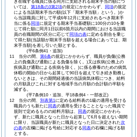
き在職する職員に係る同月に支給される期末手当の額につ
いては、
第18条の3第2項
の規定にかかわらず、
同項
の規定
による当該期末手当の額
(以下「期末手当額」という。)
か
ら当該職員に対して平成6年12月に支給されるべき期末手
当に係る
同項
に規定する期末手当基礎額に100分の10を乗
じて得た額に同月1日以前6箇月以内の期間における当該職
員の在職期間の区分に応じて
同項の表
に定める割合を乗じ
て得た額
(当該額が期末手当額を超える場合にあっては、期
末手当額)
を差し引いた額とする。
(平6条例41・追加)
11
当分の間、
第6条
の規定にかかわらず、職員が負傷
(公務
上の負傷及び通勤による負傷を除く。)
又は疾病
(公務上の
疾病及び通勤による疾病を除く。)
に係る療養のための病気
休暇の開始の日から起算して90日を超えて引き続き勤務し
ないときは、その期間経過後の当該病気休暇につき、給料
の月額及びこれに対する地域手当の月額の合計額の半額を
減ずる。
(平7条例10・追加、平18条例4・一部改正)
12
当分の間、
別表第1
に定める給料表の1級の適用を受ける
職員のうち新たに
同表
の適用を受けることとなった職員で
規則で定めるものの給料月額は、
同表
の規定にかかわら
ず、新たに職員となった日から起算して6月を超えない期間
に限り、当該職員が新たに職員となった日に決定された
次
の表
の左欄に掲げる号給に対応する
同表
の右欄に掲げる額
とする。