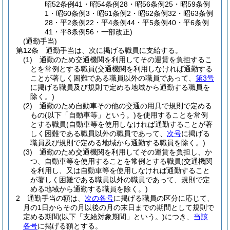
昭52条例41・昭54条例28・昭56条例25・昭59条例
1・昭60条例3・昭61条例2・昭62条例32・昭63条例
28・平2条例22・平4条例44・平5条例40・平6条例
41・平8条例56・一部改正)
(通勤手当)
第12条
通勤手当は、次に掲げる職員に支給する。
(1)
通勤のため交通機関を利用してその運賃を負担するこ
とを常例とする職員
(交通機関を利用しなければ通勤する
ことが著しく困難である職員以外の職員であって、
第3号
に掲げる職員及び規則で定める地域から通勤する職員を
除く。)
(2)
通勤のため自動車その他の交通の用具で規則で定める
もの
(以下「自動車等」という。)
を使用することを常例
とする職員
(自動車等を使用しなければ通勤することが著
しく困難である職員以外の職員であって、
次号
に掲げる
職員及び規則で定める地域から通勤する職員を除く。)
(3)
通勤のため交通機関を利用してその運賃を負担し、か
つ、自動車等を使用することを常例とする職員
(交通機関
を利用し、又は自動車等を使用しなければ通勤すること
が著しく困難である職員以外の職員であって、規則で定
める地域から通勤する職員を除く。)
2
通勤手当の額は、
次の各号
に掲げる職員の区分に応じて、
月の1日からその月以後の月の末日までの期間として規則で
定める期間
(以下「支給対象期間」という。)
につき、
当該
各号
に掲げる額とする。