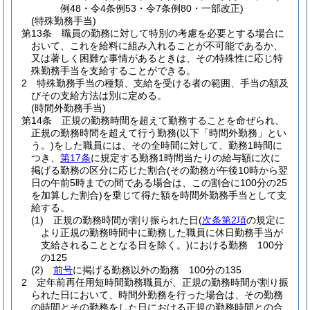
例48・令4条例53・令7条例80・一部改正)
(特殊勤務手当)
第13条
職員の勤務に対して特別の考慮を必要とする場合に
おいて、これを給料に組み入れることが不可能であるか、
又は著しく困難な事情があるときは、その特殊性に応じ特
殊勤務手当を支給することができる。
2
特殊勤務手当の種類、支給を受ける者の範囲、手当の額及
びその支給方法は別に定める。
(時間外勤務手当)
第14条
正規の勤務時間を超えて勤務することを命ぜられ、
正規の勤務時間を超えて行う勤務
(以下「時間外勤務」とい
う。)
をした職員には、その全時間に対して、勤務1時間に
つき、
第17条
に規定する勤務1時間当たりの給与額に次に
掲げる勤務の区分に応じた割合
(その勤務が午後10時から翌
日の午前5時までの間である場合は、この割合に100分の25
を加算した割合)
を乗じて得た額を時間外勤務手当として支
給する。
(1)
正規の勤務時間が割り振られた日
(
次条第2項
の規定に
より正規の勤務時間中に勤務した職員に休日勤務手当が
支給されることとなる日を除く。)
における勤務 100分
の125
(2)
前号
に掲げる勤務以外の勤務 100分の135
2
定年前再任用短時間勤務職員が、正規の勤務時間が割り振
られた日において、時間外勤務を行った場合は、その勤務
の時間とその勤務をした日における正規の勤務時間との合