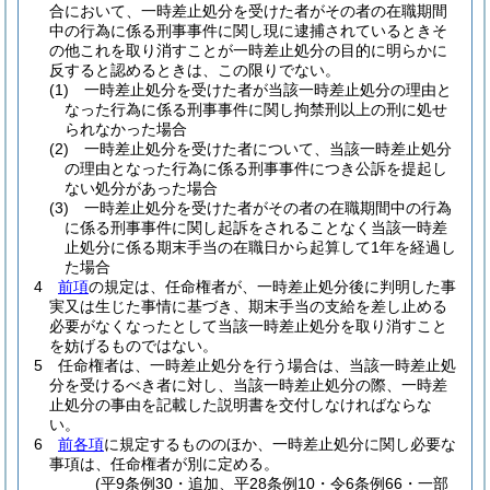
合において、一時差止処分を受けた者がその者の在職期間
中の行為に係る刑事事件に関し現に逮捕されているときそ
の他これを取り消すことが一時差止処分の目的に明らかに
反すると認めるときは、この限りでない。
(1)
一時差止処分を受けた者が当該一時差止処分の理由と
なった行為に係る刑事事件に関し拘禁刑以上の刑に処せ
られなかった場合
(2)
一時差止処分を受けた者について、当該一時差止処分
の理由となった行為に係る刑事事件につき公訴を提起し
ない処分があった場合
(3)
一時差止処分を受けた者がその者の在職期間中の行為
に係る刑事事件に関し起訴をされることなく当該一時差
止処分に係る期末手当の在職日から起算して1年を経過し
た場合
4
前項
の規定は、任命権者が、一時差止処分後に判明した事
実又は生じた事情に基づき、期末手当の支給を差し止める
必要がなくなったとして当該一時差止処分を取り消すこと
を妨げるものではない。
5
任命権者は、一時差止処分を行う場合は、当該一時差止処
分を受けるべき者に対し、当該一時差止処分の際、一時差
止処分の事由を記載した説明書を交付しなければならな
い。
6
前各項
に規定するもののほか、一時差止処分に関し必要な
事項は、任命権者が別に定める。
(平9条例30・追加、平28条例10・令6条例66・一部