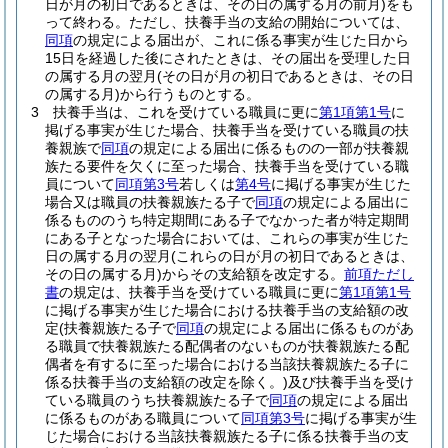
日が月の初日であるときは、その日の属する月の前月)
をも
って終わる。
ただし、扶養手当の支給の開始については、
同項
の規定による届出が、これに係る事実が生じた日から
15日を経過した後にされたときは、その届出を受理した日
の属する月の翌月
(その日が月の初日であるときは、その日
の属する月)
から行うものとする。
3
扶養手当は、これを受けている職員に更に
第1項第1号
に
掲げる事実が生じた場合、扶養手当を受けている職員の扶
養親族で
同項
の規定による届出に係るものの一部が扶養親
族たる要件を欠くに至った場合、扶養手当を受けている職
員について
同項第3号
若しくは
第4号
に掲げる事実が生じた
場合又は職員の扶養親族たる子で
同項
の規定による届出に
係るもののうち特定期間にある子でなかった者が特定期間
にある子となった場合においては、これらの事実が生じた
日の属する月の翌月
(これらの日が月の初日であるときは、
その日の属する月)
からその支給額を改定する。
前項ただし
書
の規定は、扶養手当を受けている職員に更に
第1項第1号
に掲げる事実が生じた場合における扶養手当の支給額の改
定
(扶養親族たる子で
同項
の規定による届出に係るものがあ
る職員で扶養親族たる配偶者のないものが扶養親族たる配
偶者を有するに至った場合における当該扶養親族たる子に
係る扶養手当の支給額の改定を除く。)
及び扶養手当を受け
ている職員のうち扶養親族たる子で
同項
の規定による届出
に係るものがある職員について
同項第3号
に掲げる事実が生
じた場合における当該扶養親族たる子に係る扶養手当の支