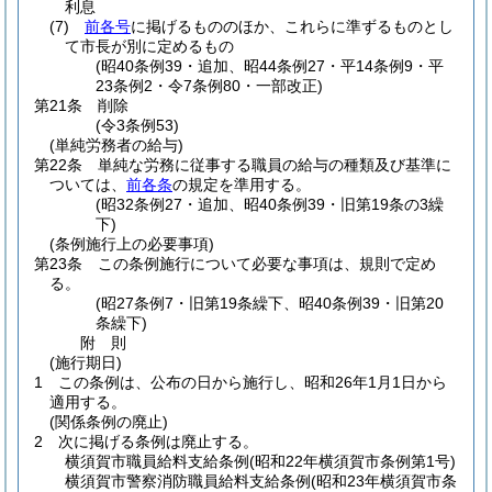
利息
(7)
前各号
に掲げるもののほか、これらに準ずるものとし
て市長が別に定めるもの
(昭40条例39・追加、昭44条例27・平14条例9・平
23条例2・令7条例80・一部改正)
第21条
削除
(令3条例53)
(単純労務者の給与)
第22条
単純な労務に従事する職員の給与の種類及び基準に
ついては、
前各条
の規定を準用する。
(昭32条例27・追加、昭40条例39・旧第19条の3繰
下)
(条例施行上の必要事項)
第23条
この条例施行について必要な事項は、規則で定め
る。
(昭27条例7・旧第19条繰下、昭40条例39・旧第20
条繰下)
附
則
(施行期日)
1
この条例は、公布の日から施行し、昭和26年1月1日から
適用する。
(関係条例の廃止)
2
次に掲げる条例は廃止する。
横須賀市職員給料支給条例
(昭和22年横須賀市条例第1号)
横須賀市警察消防職員給料支給条例
(昭和23年横須賀市条