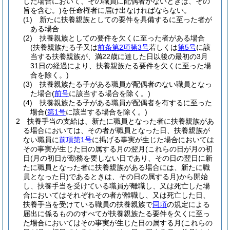
じた場合において、その職員に配偶者がないときは、その
旨を含む。)
を任命権者に届け出なければならない。
(1)
新たに扶養親族としての要件を具備するに至った者が
ある場合
(2)
扶養親族としての要件を欠くに至った者がある場合
(扶養親族たる子又は
前条第2項第3号
若しくは
第5号
に該
当する扶養親族が、満22歳に達した日以後の最初の3月
31日の経過により、扶養親族たる要件を欠くに至った場
合を除く。)
(3)
扶養親族たる子がある職員が配偶者のない職員となっ
た場合
(
前号
に該当する場合を除く。)
(4)
扶養親族たる子がある職員が配偶者を有するに至った
場合
(
第1号
に該当する場合を除く。)
2
扶養手当の支給は、新たに職員となった者に扶養親族があ
る場合においては、その者が職員となった日、扶養親族が
ない職員に
前項第1号
に掲げる事実が生じた場合においては
その事実が生じた日の属する月の翌月
(これらの日が月の初
日
(月の初日が勤務を要しない日であり、その日の翌日に新
たに職員となった者に扶養親族がある場合には、新たに職
員となった日)
であるときは、その日の属する月)
から開始
し、扶養手当を受けている職員が離職し、又は死亡した場
合においてはそれぞれその者が離職し、又は死亡した日、
扶養手当を受けている職員の扶養親族で
同項
の規定による
届出に係るもののすべてが扶養親族たる要件を欠くに至っ
た場合においてはその事実が生じた日の属する月
(これらの