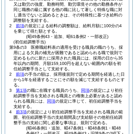
又は勤労の強度、勤務時間、勤労環境その他の勤務条件が
同じ職務の級に属する他の職に比して著しく特殊な職に対
し適当でないと認めるときは、その特殊性に基づき給料の
調整額を支給する。
2
前項
の規定による給料の調整額は、給料月額に100分の4
を乗じて得た額とする。
(昭49条例43・追加、昭61条例2・一部改正)
(初任給調整手当)
第9条の3
医療職給料表の適用を受ける職員の職のうち、採
用による欠員の補充が困難であると認められる職で規則で
定めるものに新たに採用された職員には、採用の日から35
年以内の期間、月額159,100円を超えない範囲内の額を初
任給調整手当として支給する。
2
前項
の手当の額は、採用後規則で定める期間を経過した日
から1年を経過するごとにその額を減じて支給するものとす
る。
3
第1項
の職に在職する職員のうち、
同項
の規定により初任
給調整手当を支給される職員との権衡上必要があると認め
られる職員には、
同項
の規定に準じて、初任給調整手当を
支給する。
4
前3項
の規定により初任給調整手当を支給される職員の範
囲、初任給調整手当の支給期間及び支給額その他初任給調
整手当の支給に関し必要な事項は、規則で定める。
(昭46条例1・追加、昭47条例1・昭48条例1・昭48
条例47・一部改正、昭49条例43・旧第9条の2繰下・