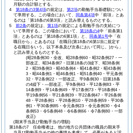
月額の合計額とする。
4
第18条の3第4項
の規定は、
第2項
の勤勉手当基礎額につい
て準用する。
この場合において、
同条第4項
中「前項」とあ
るのは「第18条の6第3項」と読み替えるものとする。
5
前2条
の規定は、
第1項
の規定による勤勉手当の支給につ
いて準用する。
この場合において、
第18条の4
中「前条第1
項」とあるのは「第18条の6第1項」と、
同条第1号
中「在
職日から」とあるのは「在職日
(第18条の6第1項に規定す
る在職日をいう。以下本条及び次条において同じ。)
から」
と読み替えるものとする。
(昭28条例30・全改、昭28条例60・昭32条例27・一
部改正、昭34条例7・旧第18条の3繰下、昭38条例
2・昭39条例3・昭40条例4・昭41条例2・昭43条例
3・昭44条例1・昭46条例1・昭51条例40・平元条例
32・平2条例22・一部改正、平9条例30・旧第18条
の4繰下・―部改正、平9条例43・平12条例83・平
14条例9・平14条例49・平17条例73・平18条例4・
平19条例56・平21条例39・平22条例47・平26条例
48・平28条例1・平28条例10・平28条例59・平30条
例1・平30条例85・令元条例23・令元条例30・令4
条例53・令5条例48・令6条例66・令7条例80・一部
改正)
(期末手当及び勤勉手当の増額)
第18条の7
任命権者は、他の地方公共団体の職員の期末手
当及び勤勉手当その他の事情を考慮して、必要があると認