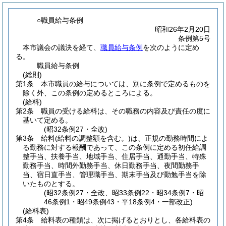
○職員給与条例
昭和26年2月20日
条例第5号
本市議会の議決を経て、
職員給与条例
を次のように定め
る。
職員給与条例
(総則)
第1条
本市職員の給与については、別に条例で定めるものを
除く外、この条例の定めるところによる。
(給料)
第2条
職員の受ける給料は、その職務の内容及び責任の度に
基いて定める。
(昭32条例27・全改)
第3条
給料
(給料の調整額を含む。)
は、正規の勤務時間によ
る勤務に対する報酬であって、この条例に定める初任給調
整手当、扶養手当、地域手当、住居手当、通勤手当、特殊
勤務手当、時間外勤務手当、休日勤務手当、夜間勤務手
当、宿日直手当、管理職手当、期末手当及び勤勉手当を除
いたものとする。
(昭32条例27・全改、昭33条例22・昭34条例7・昭
46条例1・昭49条例43・平18条例4・一部改正)
(給料表)
第4条
給料表の種類は、次に掲げるとおりとし、各給料表の