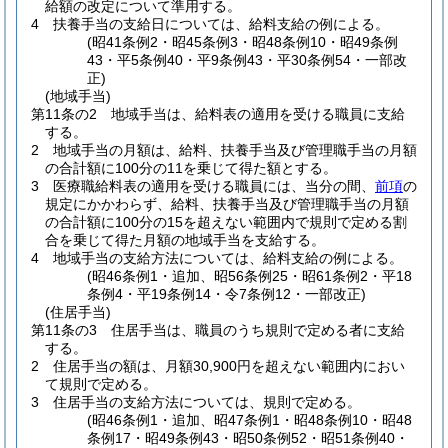
給額の改定について準用する。
4
扶養手当の支給日については、給料支給の例による。
(昭41条例2・昭45条例3・昭48条例10・昭49条例
43・平5条例40・平9条例43・平30条例54・一部改
正)
(地域手当)
第11条の2
地域手当は、給料表の適用を受ける職員に支給
する。
2
地域手当の月額は、給料、扶養手当及び管理職手当の月額
の合計額に100分の11を乗じて得た額とする。
3
医療職給料表の適用を受ける職員には、当分の間、
前項
の
規定にかかわらず、給料、扶養手当及び管理職手当の月額
の合計額に100分の15を超えない範囲内で規則で定める割
合を乗じて得た月額の地域手当を支給する。
4
地域手当の支給方法については、給料支給の例による。
(昭46条例1・追加、昭56条例25・昭61条例2・平18
条例4・平19条例14・令7条例12・一部改正)
(住居手当)
第11条の3
住居手当は、職員のうち規則で定める者に支給
する。
2
住居手当の額は、月額30,900円を超えない範囲内におい
て規則で定める。
3
住居手当の支給方法については、規則で定める。
(昭46条例1・追加、昭47条例1・昭48条例10・昭48
条例17・昭49条例43・昭50条例52・昭51条例40・