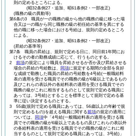
則の定めるところによる。
(昭32条例27・追加、昭61条例2・一部改正)
(職務の級の異動等)
第6条の3
職員が一の職務の級から他の職務の級に移った場
合又は一の職から同じ職務の級の初任給の基準を異にする
他の職に移った場合における号給は、規則の定めるところ
による。
(昭32条例27・追加、昭61条例2・一部改正)
(昇給の基準等)
第7条
職員の昇給は、規則で定める日に、同日前1年間にお
けるその者の勤務成績に応じて、行うものとする。
2
前項
の規定により職員を昇給させるか否か及び昇給させる
場合の昇給の号給数は、
同項
に規定する期間の全部を良好
な成績で勤務した職員の昇給の号給数を4号給
(一般職給料
表の適用を受ける職員でその職務の級が6級以上であるもの
及びこれらの表以外の各給料表の適用を受ける職員でその
職務の級がこれに相当するものとして規則で定める職員に
あっては、3号給)
とすることを標準として規則で定める基
準に従い決定するものとする。
3
55歳
(規則で定める職員にあっては、56歳以上の年齢で規
則で定めるもの)
を超える職員に関する
前項
の規定の適用に
ついては、
同項
中「4号給
(一般職給料表の適用を受ける職
員でその職務の級が6級以上であるもの及びこれらの表以外
の各給料表の適用を受ける職員でその職務の級がこれに相
当するものとして規則で定める職員にあっては、3号給)
」