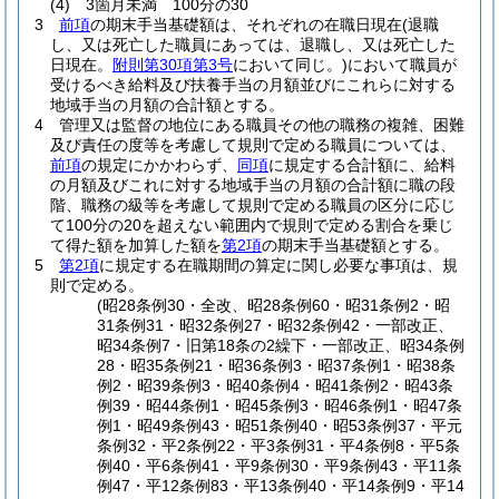
(4)
3箇月未満 100分の30
3
前項
の期末手当基礎額は、それぞれの在職日現在
(退職
し、又は死亡した職員にあっては、退職し、又は死亡した
日現在。
附則第30項第3号
において同じ。)
において職員が
受けるべき給料及び扶養手当の月額並びにこれらに対する
地域手当の月額の合計額とする。
4
管理又は監督の地位にある職員その他の職務の複雑、困難
及び責任の度等を考慮して規則で定める職員については、
前項
の規定にかかわらず、
同項
に規定する合計額に、給料
の月額及びこれに対する地域手当の月額の合計額に職の段
階、職務の級等を考慮して規則で定める職員の区分に応じ
て100分の20を超えない範囲内で規則で定める割合を乗じ
て得た額を加算した額を
第2項
の期末手当基礎額とする。
5
第2項
に規定する在職期間の算定に関し必要な事項は、規
則で定める。
(昭28条例30・全改、昭28条例60・昭31条例2・昭
31条例31・昭32条例27・昭32条例42・一部改正、
昭34条例7・旧第18条の2繰下・一部改正、昭34条例
28・昭35条例21・昭36条例3・昭37条例1・昭38条
例2・昭39条例3・昭40条例4・昭41条例2・昭43条
例39・昭44条例1・昭45条例3・昭46条例1・昭47条
例1・昭49条例43・昭51条例40・昭53条例37・平元
条例32・平2条例22・平3条例31・平4条例8・平5条
例40・平6条例41・平9条例30・平9条例43・平11条
例47・平12条例83・平13条例40・平14条例9・平14