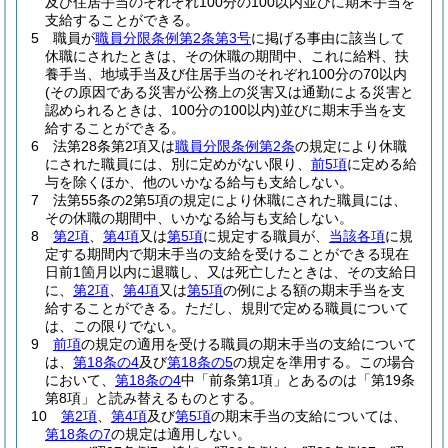
及び住居手当のそれぞれ100分の100以内並びに期末手当を
支給することができる。
5
職員が
職員分限条例第2条第3号
に掲げる事由に該当して
休職にされたときは、その休職の期間中、これに給料、扶
養手当、地域手当及び住居手当のそれぞれ100分の70以内
(その原因である災害が公務上の災害又は通勤による災害と
認められるときは、100分の100以内)
並びに期末手当を支
給することができる。
6
法第28条第2項又は
職員分限条例第2条
の規定により休職
にされた職員には、別に定めがない限り、
前5項
に定める給
与を除くほか、他のいかなる給与も支給しない。
7
法第55条の2第5項の規定により休職にされた職員には、
その休職の期間中、いかなる給与も支給しない。
8
第2項
、
第4項
又は
第5項
に規定する職員が、
当該各項
に規
定する期間内で期末手当の支給を受けることができる現在
日前1箇月以内に退職し、又は死亡したときは、その支給日
に、
第2項
、
第4項
又は
第5項
の例による額の期末手当を支
給することができる。
ただし、規則で定める職員について
は、この限りでない。
9
前項
の規定の適用を受ける職員の期末手当の支給について
は、
第18条の4
及び
第18条の5
の規定を準用する。
この場合
において、
第18条の4
中「前条第1項」とあるのは「第19条
第8項」と読み替えるものとする。
10
第2項
、
第4項
及び
第5項
の期末手当の支給については、
第18条の7
の規定は適用しない。