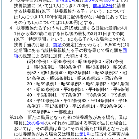
3
扶養手当の月額は、
前項第1号
及び
第3号
から
第6号
までの
扶養親族については1人につき7,700円、
前項第2号
に該当
する扶養親族
(以下「扶養親族たる子」という。)
について
は1人につき10,100円
(職員に配偶者がない場合にあっては
そのうち1人については11,600円)
とする。
4
扶養親族たる子のうちに満15歳に達する日後の最初の4月
1日から満22歳に達する日以後の最初の3月31日までの間
(以下「特定期間」という。)
にある子がいる場合における
扶養手当の月額は、
前項
の規定にかかわらず、5,500円に特
定期間にある当該扶養親族たる子の数を乗じて得た額を
同
項
の規定による額に加算した額とする。
(昭42条例1・昭45条例3・昭46条例50・昭47条例
1・昭48条例1・昭48条例47・昭49条例43・昭50条
例52・昭51条例40・昭52条例41・昭53条例37・昭
54条例28・昭55条例31・昭56条例25・昭57条例
30・昭59条例1・昭60条例3・昭61条例2・昭61条例
44・昭63条例28・平3条例31・平4条例44・平5条例
40・平6条例41・平7条例37・平8条例56・平9条例
43・平10条例45・平12条例83・平14条例49・平15
条例37・平17条例73・平19条例14・平19条例56・
平30条例54・一部改正)
第11条
新たに職員となった者に扶養親族がある場合、又は
職員に
次の各号
のいずれかに該当する事実が生じた場合に
おいては、その職員は直ちにその旨
(新たに職員となった者
に扶養親族がある場合又は職員に
第1号
に該当する事実が生