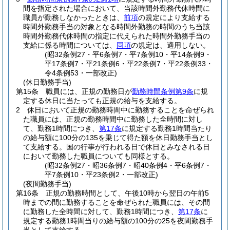
間を指定された場合において、当該時間外勤務代休時間に
職員が勤務しなかったときは、
前項
の規定により支給する
時間外勤務手当の対象となる時間外勤務の時間のうち当該
時間外勤務代休時間の指定に代えられた時間外勤務手当の
支給に係る時間については、
同項
の規定は、適用しない。
(昭32条例27・平6条例7・平7条例10・平14条例9・
平17条例7・平21条例6・平22条例7・平22条例33・
令4条例53・一部改正)
(休日勤務手当)
第15条
職員には、正規の勤務日が
勤務時間条例第9条
に規
定する休日に当たっても正規の給与を支給する。
2
休日において正規の勤務時間中に勤務することを命ぜられ
た職員には、正規の勤務時間中に勤務した全時間に対し
て、勤務1時間につき、
第17条
に規定する勤務1時間当たり
の給与額に100分の135を乗じて得た額を休日勤務手当とし
て支給する。
国の行事が行われる日で休日とみなされる日
において勤務した職員についても同様とする。
(昭32条例27・昭36条例7・昭40条例4・平6条例7・
平7条例10・平23条例2・一部改正)
(夜間勤務手当)
第16条
正規の勤務時間として、午後10時から翌日の午前5
時までの間に勤務することを命ぜられた職員には、その間
に勤務した全時間に対して、勤務1時間につき、
第17条
に
規定する勤務1時間当りの給与額の100分の25を夜間勤務手