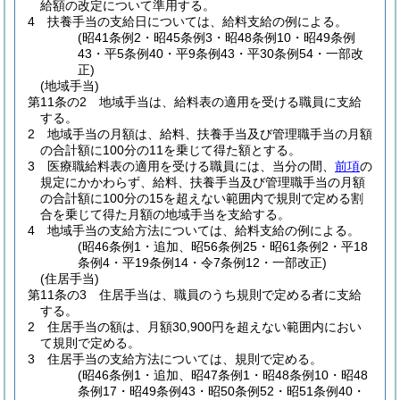
給額の改定について準用する。
4
扶養手当の支給日については、給料支給の例による。
(昭41条例2・昭45条例3・昭48条例10・昭49条例
43・平5条例40・平9条例43・平30条例54・一部改
正)
(地域手当)
第11条の2
地域手当は、給料表の適用を受ける職員に支給
する。
2
地域手当の月額は、給料、扶養手当及び管理職手当の月額
の合計額に100分の11を乗じて得た額とする。
3
医療職給料表の適用を受ける職員には、当分の間、
前項
の
規定にかかわらず、給料、扶養手当及び管理職手当の月額
の合計額に100分の15を超えない範囲内で規則で定める割
合を乗じて得た月額の地域手当を支給する。
4
地域手当の支給方法については、給料支給の例による。
(昭46条例1・追加、昭56条例25・昭61条例2・平18
条例4・平19条例14・令7条例12・一部改正)
(住居手当)
第11条の3
住居手当は、職員のうち規則で定める者に支給
する。
2
住居手当の額は、月額30,900円を超えない範囲内におい
て規則で定める。
3
住居手当の支給方法については、規則で定める。
(昭46条例1・追加、昭47条例1・昭48条例10・昭48
条例17・昭49条例43・昭50条例52・昭51条例40・