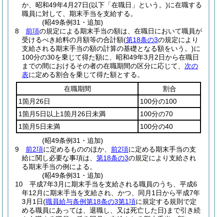
か、昭和49年4月27日
(以下「在職日」という。)
に在職する
職員に対して、期末手当を支給する。
(昭49条例31・追加)
8
前項
の規定による期末手当の額は、在職日において職員が
受けるべき給料の月額等の合計額
(
第18条の3
の規定により
支給される期末手当の額の計算の基礎となる額をいう。)
に
100分の30を乗じて得た額に、昭和49年3月2日から在職日
までの間におけるその者の在職期間の区分に応じて、
次の
表
に定める割合を乗じて得た額とする。
在職期間
割合
1箇月26日
100分の100
1箇月5日以上1箇月26日未満
100分の70
1箇月5日未満
100分の40
(昭49条例31・追加)
9
前2項
に定めるもののほか、
前2項
に定める期末手当の支
給に関し必要な事項は、
第18条の3
の規定により支給され
る期末手当の例による。
(昭49条例31・追加)
10
平成7年3月に期末手当を支給される職員のうち、平成6
年12月に期末手当を支給され、かつ、同月1日から平成7年
3月1日
(
職員給与条例第18条の3第1項
に規定する規則で定
める職員にあっては、退職し、又は死亡した日)
まで引き続