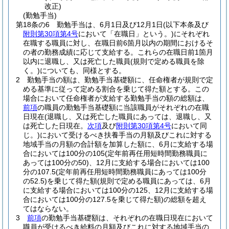
改正)
(勤勉手当)
第18条の6
勤勉手当は、6月1日及び12月1日
(以下本条及び
附則第30項第4号
において「在職日」という。)
にそれぞれ
在職する職員に対し、在職日前6箇月以内の期間におけるそ
の者の勤務成績に応じて支給する。
これらの在職日前1箇月
以内に退職し、又は死亡した職員
(規則で定める職員を除
く。)
についても、同様とする。
2
勤勉手当の額は、勤勉手当基礎額に、任命権者が規則で定
める基準に従って定める割合を乗じて得た額とする。
この
場合において任命権者が支給する勤勉手当の額の総額は、
前項
の職員の勤勉手当基礎額に当該職員がそれぞれの在職
日現在
(退職し、又は死亡した職員にあっては、退職し、又
は死亡した日現在。
次項
及び
附則第30項第4号
において同
じ。)
において受けるべき扶養手当の月額及びこれに対する
地域手当の月額の合計額を加算した額に、6月に支給する場
合においては100分の105
(定年前再任用短時間勤務職員に
あっては100分の50)
、12月に支給する場合においては100
分の107.5
(定年前再任用短時間勤務職員にあっては100分
の52.5)
を乗じて得た額
(規則で定める職員にあっては、6月
に支給する場合においては100分の125、12月に支給する場
合においては100分の127.5を乗じて得た額)
の総額を超え
てはならない。
3
前項
の勤勉手当基礎額は、それぞれの在職日現在において
職員が受けるべき給料の月額及びこれに対する地域手当の