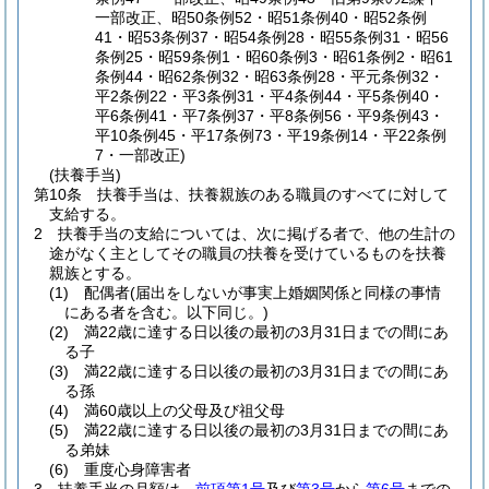
一部改正、昭50条例52・昭51条例40・昭52条例
41・昭53条例37・昭54条例28・昭55条例31・昭56
条例25・昭59条例1・昭60条例3・昭61条例2・昭61
条例44・昭62条例32・昭63条例28・平元条例32・
平2条例22・平3条例31・平4条例44・平5条例40・
平6条例41・平7条例37・平8条例56・平9条例43・
平10条例45・平17条例73・平19条例14・平22条例
7・一部改正)
(扶養手当)
第10条
扶養手当は、扶養親族のある職員のすべてに対して
支給する。
2
扶養手当の支給については、次に掲げる者で、他の生計の
途がなく主としてその職員の扶養を受けているものを扶養
親族とする。
(1)
配偶者
(届出をしないが事実上婚姻関係と同様の事情
にある者を含む。以下同じ。)
(2)
満22歳に達する日以後の最初の3月31日までの間にあ
る子
(3)
満22歳に達する日以後の最初の3月31日までの間にあ
る孫
(4)
満60歳以上の父母及び祖父母
(5)
満22歳に達する日以後の最初の3月31日までの間にあ
る弟妹
(6)
重度心身障害者