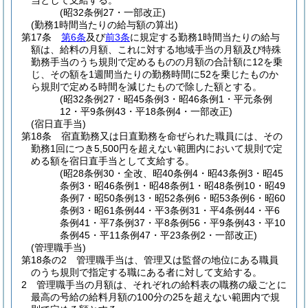
当として支給する。
(昭32条例27・一部改正)
(勤務1時間当たりの給与額の算出)
第17条
第6条
及び
前3条
に規定する勤務1時間当たりの給与
額は、給料の月額、これに対する地域手当の月額及び特殊
勤務手当のうち規則で定めるものの月額の合計額に12を乗
じ、その額を1週間当たりの勤務時間に52を乗じたものか
ら規則で定める時間を減じたもので除した額とする。
(昭32条例27・昭45条例3・昭46条例1・平元条例
12・平9条例43・平18条例4・一部改正)
(宿日直手当)
第18条
宿直勤務又は日直勤務を命ぜられた職員には、その
勤務1回につき5,500円を超えない範囲内において規則で定
める額を宿日直手当として支給する。
(昭28条例30・全改、昭40条例4・昭43条例3・昭45
条例3・昭46条例1・昭48条例1・昭48条例10・昭49
条例7・昭50条例13・昭52条例6・昭53条例6・昭60
条例3・昭61条例44・平3条例31・平4条例44・平6
条例41・平7条例37・平8条例56・平9条例43・平10
条例45・平11条例47・平23条例2・一部改正)
(管理職手当)
第18条の2
管理職手当は、管理又は監督の地位にある職員
のうち規則で指定する職にある者に対して支給する。
2
管理職手当の月額は、それぞれの給料表の職務の級ごとに
最高の号給の給料月額の100分の25を超えない範囲内で規