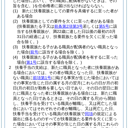
じた場合において、その職員に配偶者がないときは、その
旨を含む。)
を任命権者に届け出なければならない。
(1)
新たに扶養親族としての要件を具備するに至った者が
ある場合
(2)
扶養親族としての要件を欠くに至った者がある場合
(扶養親族たる子又は
前条第2項第3号
若しくは
第5号
に該
当する扶養親族が、満22歳に達した日以後の最初の3月
31日の経過により、扶養親族たる要件を欠くに至った場
合を除く。)
(3)
扶養親族たる子がある職員が配偶者のない職員となっ
た場合
(
前号
に該当する場合を除く。)
(4)
扶養親族たる子がある職員が配偶者を有するに至った
場合
(
第1号
に該当する場合を除く。)
2
扶養手当の支給は、新たに職員となった者に扶養親族があ
る場合においては、その者が職員となった日、扶養親族が
ない職員に
前項第1号
に掲げる事実が生じた場合においては
その事実が生じた日の属する月の翌月
(これらの日が月の初
日
(月の初日が勤務を要しない日であり、その日の翌日に新
たに職員となった者に扶養親族がある場合には、新たに職
員となった日)
であるときは、その日の属する月)
から開始
し、扶養手当を受けている職員が離職し、又は死亡した場
合においてはそれぞれその者が離職し、又は死亡した日、
扶養手当を受けている職員の扶養親族で
同項
の規定による
届出に係るもののすべてが扶養親族たる要件を欠くに至っ
た場合においてはその事実が生じた日の属する月
(これらの