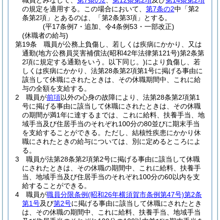
職員とみなして、
第7条の2
、
第12条第2項
及び
第14条第2項
の規定を適用する。
この場合において、
第7条の2
中「第2
条第2項」とあるのは、「第2条第3項」とする。
(平17条例7・追加、令4条例53・一部改正)
(休職者の給与)
第19条
職員が公務上負傷し、若しくは疾病にかかり、又は
通勤
(地方公務員災害補償法
(昭和42年法律第121号)
第2条第
2項に規定する通勤をいう。以下同じ。)
により負傷し、若
しくは疾病にかかり、法第28条第2項第1号に掲げる事由に
該当して休職にされたときは、その休職期間中、これに給
与の全額を支給する。
2
職員が
前項
以外の心身の故障により、法第28条第2項第1
号に掲げる事由に該当して休職にされたときは、その休職
の期間が満1年に達するまでは、これに給料、扶養手当、地
域手当及び住居手当のそれぞれ100分の80並びに期末手当
を支給することができる。
ただし、結核性疾患にかかり休
職にされたときの給与については、別に定めるところによ
る。
3
職員が法第28条第2項第2号に掲げる事由に該当して休職
にされたときは、その休職の期間中、これに給料、扶養手
当、地域手当及び住居手当のそれぞれ100分の60以内を支
給することができる。
4
職員が
職員分限条例
(昭和26年横須賀市条例第47号)
第2条
第1号
及び
第2号
に掲げる事由に該当して休職にされたとき
は、その休職の期間中、これに給料、扶養手当、地域手当