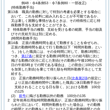
例48・令4条例53・令7条例80・一部改正)
(特殊勤務手当)
第13条
職員の勤務に対して特別の考慮を必要とする場合に
おいて、これを給料に組み入れることが不可能であるか、
又は著しく困難な事情があるときは、その特殊性に応じ特
殊勤務手当を支給することができる。
2
特殊勤務手当の種類、支給を受ける者の範囲、手当の額及
びその支給方法は別に定める。
(時間外勤務手当)
第14条
正規の勤務時間を超えて勤務することを命ぜられ、
正規の勤務時間を超えて行う勤務
(以下「時間外勤務」とい
う。)
をした職員には、その全時間に対して、勤務1時間に
つき、
第17条
に規定する勤務1時間当たりの給与額に次に
掲げる勤務の区分に応じた割合
(その勤務が午後10時から翌
日の午前5時までの間である場合は、この割合に100分の25
を加算した割合)
を乗じて得た額を時間外勤務手当として支
給する。
(1)
正規の勤務時間が割り振られた日
(
次条第2項
の規定に
より正規の勤務時間中に勤務した職員に休日勤務手当が
支給されることとなる日を除く。)
における勤務 100分
の125
(2)
前号
に掲げる勤務以外の勤務 100分の135
2
定年前再任用短時間勤務職員が、正規の勤務時間が割り振
られた日において、時間外勤務を行った場合は、その勤務
の時間とその勤務をした日における正規の勤務時間との合