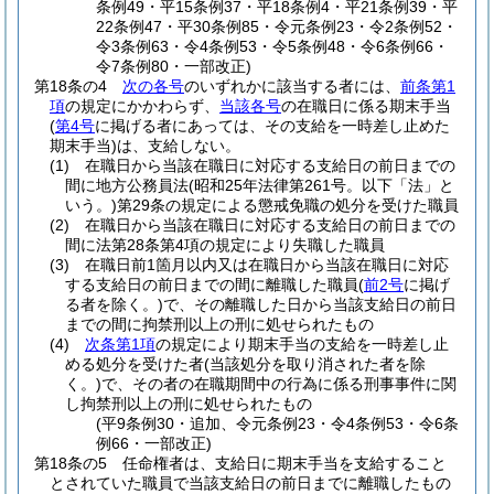
条例49・平15条例37・平18条例4・平21条例39・平
22条例47・平30条例85・令元条例23・令2条例52・
令3条例63・令4条例53・令5条例48・令6条例66・
令7条例80・一部改正)
第18条の4
次の各号
のいずれかに該当する者には、
前条第1
項
の規定にかかわらず、
当該各号
の在職日に係る期末手当
(
第4号
に掲げる者にあっては、その支給を一時差し止めた
期末手当)
は、支給しない。
(1)
在職日から当該在職日に対応する支給日の前日までの
間に地方公務員法
(昭和25年法律第261号。以下「法」と
いう。)
第29条の規定による懲戒免職の処分を受けた職員
(2)
在職日から当該在職日に対応する支給日の前日までの
間に法第28条第4項の規定により失職した職員
(3)
在職日前1箇月以内又は在職日から当該在職日に対応
する支給日の前日までの間に離職した職員
(
前2号
に掲げ
る者を除く。)
で、その離職した日から当該支給日の前日
までの間に拘禁刑以上の刑に処せられたもの
(4)
次条第1項
の規定により期末手当の支給を一時差し止
める処分を受けた者
(当該処分を取り消された者を除
く。)
で、その者の在職期間中の行為に係る刑事事件に関
し拘禁刑以上の刑に処せられたもの
(平9条例30・追加、令元条例23・令4条例53・令6条
例66・一部改正)
第18条の5
任命権者は、支給日に期末手当を支給すること
とされていた職員で当該支給日の前日までに離職したもの