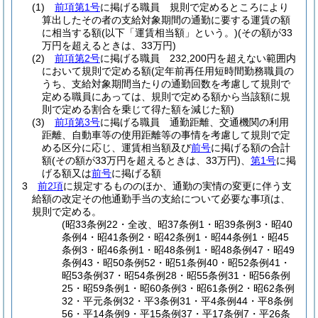
(1)
前項第1号
に掲げる職員 規則で定めるところにより
算出したその者の支給対象期間の通勤に要する運賃の額
に相当する額
(以下「運賃相当額」という。)
(その額が33
万円を超えるときは、33万円)
(2)
前項第2号
に掲げる職員 232,200円を超えない範囲内
において規則で定める額
(定年前再任用短時間勤務職員の
うち、支給対象期間当たりの通勤回数を考慮して規則で
定める職員にあっては、規則で定める額から当該額に規
則で定める割合を乗じて得た額を減じた額)
(3)
前項第3号
に掲げる職員 通勤距離、交通機関の利用
距離、自動車等の使用距離等の事情を考慮して規則で定
める区分に応じ、運賃相当額及び
前号
に掲げる額の合計
額
(その額が33万円を超えるときは、33万円)
、
第1号
に掲
げる額又は
前号
に掲げる額
3
前2項
に規定するもののほか、通勤の実情の変更に伴う支
給額の改定その他通勤手当の支給について必要な事項は、
規則で定める。
(昭33条例22・全改、昭37条例1・昭39条例3・昭40
条例4・昭41条例2・昭42条例1・昭44条例1・昭45
条例3・昭46条例1・昭48条例1・昭48条例47・昭49
条例43・昭50条例52・昭51条例40・昭52条例41・
昭53条例37・昭54条例28・昭55条例31・昭56条例
25・昭59条例1・昭60条例3・昭61条例2・昭62条例
32・平元条例32・平3条例31・平4条例44・平8条例
56・平14条例9・平15条例37・平17条例7・平26条