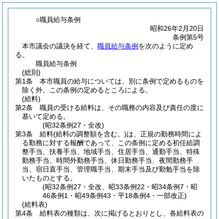
○職員給与条例
昭和26年2月20日
条例第5号
本市議会の議決を経て、
職員給与条例
を次のように定め
る。
職員給与条例
(総則)
第1条
本市職員の給与については、別に条例で定めるものを
除く外、この条例の定めるところによる。
(給料)
第2条
職員の受ける給料は、その職務の内容及び責任の度に
基いて定める。
(昭32条例27・全改)
第3条
給料
(給料の調整額を含む。)
は、正規の勤務時間によ
る勤務に対する報酬であって、この条例に定める初任給調
整手当、扶養手当、地域手当、住居手当、通勤手当、特殊
勤務手当、時間外勤務手当、休日勤務手当、夜間勤務手
当、宿日直手当、管理職手当、期末手当及び勤勉手当を除
いたものとする。
(昭32条例27・全改、昭33条例22・昭34条例7・昭
46条例1・昭49条例43・平18条例4・一部改正)
(給料表)
第4条
給料表の種類は、次に掲げるとおりとし、各給料表の