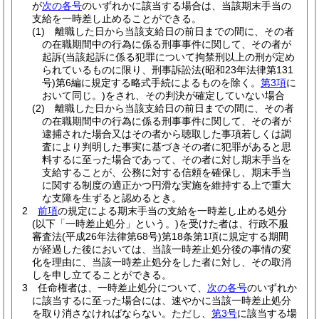
が
次の各号
のいずれかに該当する場合は、当該期末手当の
支給を一時差し止めることができる。
(1)
離職した日から当該支給日の前日までの間に、その者
の在職期間中の行為に係る刑事事件に関して、その者が
起訴
(当該起訴に係る犯罪について拘禁刑以上の刑が定め
られているものに限り、刑事訴訟法
(昭和23年法律第131
号)
第6編に規定する略式手続によるものを除く。
第3項
に
おいて同じ。)
をされ、その判決が確定していない場合
(2)
離職した日から当該支給日の前日までの間に、その者
の在職期間中の行為に係る刑事事件に関して、その者が
逮捕された場合又はその者から聴取した事項若しくは調
査により判明した事実に基づきその者に犯罪があると思
料するに至った場合であって、その者に対し期末手当を
支給することが、公務に対する信頼を確保し、期末手当
に関する制度の適正かつ円滑な実施を維持する上で重大
な支障を生ずると認めるとき。
2
前項
の規定による期末手当の支給を一時差し止める処分
(以下「一時差止処分」という。)
を受けた者は、行政不服
審査法
(平成26年法律第68号)
第18条第1項に規定する期間
が経過した後においては、当該一時差止処分後の事情の変
化を理由に、当該一時差止処分をした者に対し、その取消
しを申し立てることができる。
3
任命権者は、一時差止処分について、
次の各号
のいずれか
に該当するに至った場合には、速やかに当該一時差止処分
を取り消さなければならない。
ただし、
第3号
に該当する場