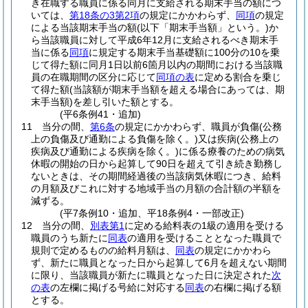
き在職する職員に係る同月に支給される期末手当の額につ
いては、
第18条の3第2項
の規定にかかわらず、
同項
の規定
による当該期末手当の額
(以下「期末手当額」という。)
か
ら当該職員に対して平成6年12月に支給されるべき期末手
当に係る
同項
に規定する期末手当基礎額に100分の10を乗
じて得た額に同月1日以前6箇月以内の期間における当該職
員の在職期間の区分に応じて
同項の表
に定める割合を乗じ
て得た額
(当該額が期末手当額を超える場合にあっては、期
末手当額)
を差し引いた額とする。
(平6条例41・追加)
11
当分の間、
第6条
の規定にかかわらず、職員が負傷
(公務
上の負傷及び通勤による負傷を除く。)
又は疾病
(公務上の
疾病及び通勤による疾病を除く。)
に係る療養のための病気
休暇の開始の日から起算して90日を超えて引き続き勤務し
ないときは、その期間経過後の当該病気休暇につき、給料
の月額及びこれに対する地域手当の月額の合計額の半額を
減ずる。
(平7条例10・追加、平18条例4・一部改正)
12
当分の間、
別表第1
に定める給料表の1級の適用を受ける
職員のうち新たに
同表
の適用を受けることとなった職員で
規則で定めるものの給料月額は、
同表
の規定にかかわら
ず、新たに職員となった日から起算して6月を超えない期間
に限り、当該職員が新たに職員となった日に決定された
次
の表
の左欄に掲げる号給に対応する
同表
の右欄に掲げる額
とする。