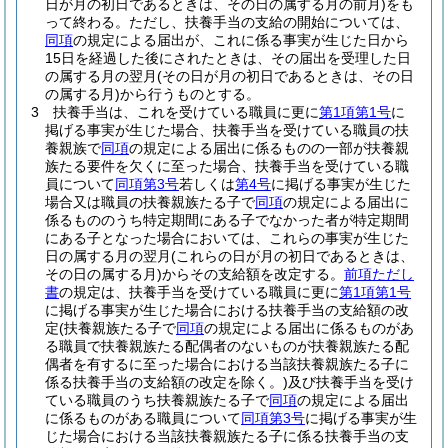
日が月の初日であるときは、その日の属する月の前月)
をも
って終わる。
ただし、扶養手当の支給の開始については、
同項
の規定による届出が、これに係る事実が生じた日から
15日を経過した後にされたときは、その届出を受理した日
の属する月の翌月
(その日が月の初日であるときは、その日
の属する月)
から行うものとする。
3
扶養手当は、これを受けている職員に更に
第1項第1号
に
掲げる事実が生じた場合、扶養手当を受けている職員の扶
養親族で
同項
の規定による届出に係るものの一部が扶養親
族たる要件を欠くに至った場合、扶養手当を受けている職
員について
同項第3号
若しくは
第4号
に掲げる事実が生じた
場合又は職員の扶養親族たる子で
同項
の規定による届出に
係るもののうち特定期間にある子でなかった者が特定期間
にある子となった場合においては、これらの事実が生じた
日の属する月の翌月
(これらの日が月の初日であるときは、
その日の属する月)
からその支給額を改定する。
前項ただし
書
の規定は、扶養手当を受けている職員に更に
第1項第1号
に掲げる事実が生じた場合における扶養手当の支給額の改
定
(扶養親族たる子で
同項
の規定による届出に係るものがあ
る職員で扶養親族たる配偶者のないものが扶養親族たる配
偶者を有するに至った場合における当該扶養親族たる子に
係る扶養手当の支給額の改定を除く。)
及び扶養手当を受け
ている職員のうち扶養親族たる子で
同項
の規定による届出
に係るものがある職員について
同項第3号
に掲げる事実が生
じた場合における当該扶養親族たる子に係る扶養手当の支