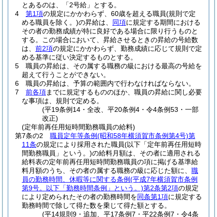
とあるのは、「2号給」とする。
4
第1項
の規定にかかわらず、60歳を超える職員
(規則で定
める職員を除く。)
の昇給は、
同項
に規定する期間における
その者の勤務成績が特に良好である場合に限り行うものと
する。
この場合において、昇給させるときの昇給の号給数
は、
前2項
の規定にかかわらず、勤務成績に応じて規則で定
める基準に従い決定するものとする。
5
職員の昇給は、その属する職務の級における最高の号給を
超えて行うことができない。
6
職員の昇給は、予算の範囲内で行わなければならない。
7
前各項
までに規定するもののほか、職員の昇給に関し必要
な事項は、規則で定める。
(平19条例14・全改、平20条例4・令4条例53・一部
改正)
(定年前再任用短時間勤務職員の給料)
第7条の2
職員定年等条例
(昭和58年横須賀市条例第4号)
第
11条
の規定により採用された職員
(以下「定年前再任用短時
間勤務職員」という。)
の給料月額は、その者に適用される
給料表の定年前再任用短時間勤務職員の項に掲げる基準給
料月額のうち、その者の属する職務の級に応じた額に、
職
員の勤務時間、休暇等に関する条例
(平成7年横須賀市条例
第9号。以下「勤務時間条例」という。)
第2条第2項
の規定
により定められたその者の勤務時間を
同条第1項
に規定する
勤務時間で除して得た数を乗じて得た額とする。
(平14規則9・追加、平17条例7・平22条例7・令4条