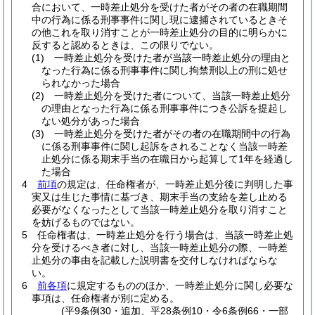
合において、一時差止処分を受けた者がその者の在職期間
中の行為に係る刑事事件に関し現に逮捕されているときそ
の他これを取り消すことが一時差止処分の目的に明らかに
反すると認めるときは、この限りでない。
(1)
一時差止処分を受けた者が当該一時差止処分の理由と
なった行為に係る刑事事件に関し拘禁刑以上の刑に処せ
られなかった場合
(2)
一時差止処分を受けた者について、当該一時差止処分
の理由となった行為に係る刑事事件につき公訴を提起し
ない処分があった場合
(3)
一時差止処分を受けた者がその者の在職期間中の行為
に係る刑事事件に関し起訴をされることなく当該一時差
止処分に係る期末手当の在職日から起算して1年を経過し
た場合
4
前項
の規定は、任命権者が、一時差止処分後に判明した事
実又は生じた事情に基づき、期末手当の支給を差し止める
必要がなくなったとして当該一時差止処分を取り消すこと
を妨げるものではない。
5
任命権者は、一時差止処分を行う場合は、当該一時差止処
分を受けるべき者に対し、当該一時差止処分の際、一時差
止処分の事由を記載した説明書を交付しなければならな
い。
6
前各項
に規定するもののほか、一時差止処分に関し必要な
事項は、任命権者が別に定める。
(平9条例30・追加、平28条例10・令6条例66・一部