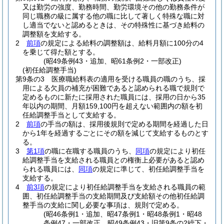
又は勤労の強度、勤務時間、勤労環境その他の勤務条件が
同じ職務の級に属する他の職に比して著しく特殊な職に対
し適当でないと認めるときは、その特殊性に基づき給料の
調整額を支給する。
2
前項
の規定による給料の調整額は、給料月額に100分の4
を乗じて得た額とする。
(昭49条例43・追加、昭61条例2・一部改正)
(初任給調整手当)
第9条の3
医療職給料表の適用を受ける職員の職のうち、採
用による欠員の補充が困難であると認められる職で規則で
定めるものに新たに採用された職員には、採用の日から35
年以内の期間、月額159,100円を超えない範囲内の額を初
任給調整手当として支給する。
2
前項
の手当の額は、採用後規則で定める期間を経過した日
から1年を経過するごとにその額を減じて支給するものとす
る。
3
第1項
の職に在職する職員のうち、
同項
の規定により初任
給調整手当を支給される職員との権衡上必要があると認め
られる職員には、
同項
の規定に準じて、初任給調整手当を
支給する。
4
前3項
の規定により初任給調整手当を支給される職員の範
囲、初任給調整手当の支給期間及び支給額その他初任給調
整手当の支給に関し必要な事項は、規則で定める。
(昭46条例1・追加、昭47条例1・昭48条例1・昭48
条例47・一部改正、昭49条例43・旧第9条の2繰下・