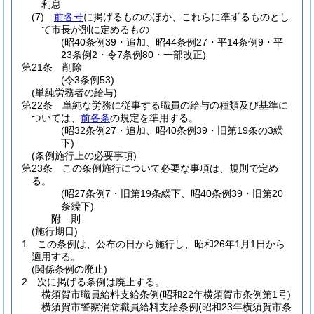
利息
(7)
前各号
に掲げるもののほか、これらに準ずるものとし
て市長が別に定めるもの
(昭40条例39・追加、昭44条例27・平14条例9・平
23条例2・令7条例80・一部改正)
第21条
削除
(令3条例53)
(単純労務者の給与)
第22条
単純な労務に従事する職員の給与の種類及び基準に
ついては、
前各条
の規定を準用する。
(昭32条例27・追加、昭40条例39・旧第19条の3繰
下)
(条例施行上の必要事項)
第23条
この条例施行について必要な事項は、規則で定め
る。
(昭27条例7・旧第19条繰下、昭40条例39・旧第20
条繰下)
附
則
(施行期日)
1
この条例は、公布の日から施行し、昭和26年1月1日から
適用する。
(関係条例の廃止)
2
次に掲げる条例は廃止する。
横須賀市職員給料支給条例
(昭和22年横須賀市条例第1号)
横須賀市警察消防職員給料支給条例
(昭和23年横須賀市条