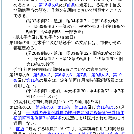
めるときは、
第18条の3
及び
前条
の規定による期末手当及
び勤勉手当の額を、予算の範囲内において増額することが
できる。
(昭33条例22・追加、昭34条例7・旧第18条の4繰
下、昭39条例3・一部改正、平9条例30・旧第18条の
5繰下、令4条例53・一部改正)
(期末手当及び勤勉手当の支給日)
第18条の8
期末手当及び勤勉手当の支給日は、市長がその
都度定める。
(昭28条例60・追加、昭33条例22・旧第18条の4繰
下、昭34条例7・旧第18条の5繰下、平9条例30・旧
第18条の6繰下)
(定年前再任用短時間勤務職員についての適用除外)
第18条の9
第6条の2
、
第6条の3
、
第7条
、
第9条の3
、
第10
条
及び
第11条
の規定は、定年前再任用短時間勤務職員には
適用しない。
(平14条例9・追加、令元条例30・令4条例53・令7条
例12・一部改正)
(任期付短時間勤務職員についての適用除外等)
第18条の10
第9条の3
、
第10条
、
第11条
及び
第11条の3
の規
定は、
一般職の任期付職員の採用等に関する条例
(平成15年
横須賀市条例第3号)
第4条
の規定により採用された職員には
適用しない。
2
前項
に規定する職員については、定年前再任用短時間勤務