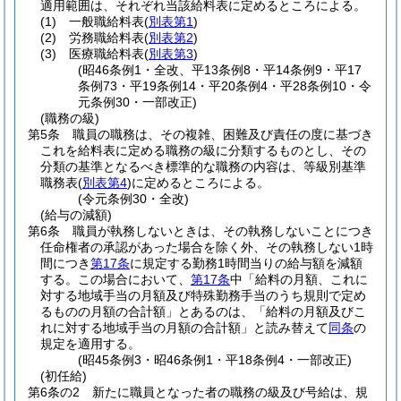
適用範囲は、それぞれ当該給料表に定めるところによる。
(1)
一般職給料表
(
別表第1
)
(2)
労務職給料表
(
別表第2
)
(3)
医療職給料表
(
別表第3
)
(昭46条例1・全改、平13条例8・平14条例9・平17
条例73・平19条例14・平20条例4・平28条例10・令
元条例30・一部改正)
(職務の級)
第5条
職員の職務は、その複雑、困難及び責任の度に基づき
これを給料表に定める職務の級に分類するものとし、その
分類の基準となるべき標準的な職務の内容は、等級別基準
職務表
(
別表第4
)
に定めるところによる。
(令元条例30・全改)
(給与の減額)
第6条
職員が執務しないときは、その執務しないことにつき
任命権者の承認があった場合を除く外、その執務しない1時
間につき
第17条
に規定する勤務1時間当りの給与額を減額
する。
この場合において、
第17条
中「給料の月額、これに
対する地域手当の月額及び特殊勤務手当のうち規則で定め
るものの月額の合計額」とあるのは、「給料の月額及びこ
れに対する地域手当の月額の合計額」と読み替えて
同条
の
規定を適用する。
(昭45条例3・昭46条例1・平18条例4・一部改正)
(初任給)
第6条の2
新たに職員となった者の職務の級及び号給は、規