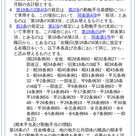
月額の合計額とする。
4
第18条の3第4項
の規定は、
第2項
の勤勉手当基礎額につい
て準用する。
この場合において、
同条第4項
中「前項」とあ
るのは「第18条の6第3項」と読み替えるものとする。
5
前2条
の規定は、
第1項
の規定による勤勉手当の支給につ
いて準用する。
この場合において、
第18条の4
中「前条第1
項」とあるのは「第18条の6第1項」と、
同条第1号
中「在
職日から」とあるのは「在職日
(第18条の6第1項に規定す
る在職日をいう。以下本条及び次条において同じ。)
から」
と読み替えるものとする。
(昭28条例30・全改、昭28条例60・昭32条例27・一
部改正、昭34条例7・旧第18条の3繰下、昭38条例
2・昭39条例3・昭40条例4・昭41条例2・昭43条例
3・昭44条例1・昭46条例1・昭51条例40・平元条例
32・平2条例22・一部改正、平9条例30・旧第18条
の4繰下・―部改正、平9条例43・平12条例83・平
14条例9・平14条例49・平17条例73・平18条例4・
平19条例56・平21条例39・平22条例47・平26条例
48・平28条例1・平28条例10・平28条例59・平30条
例1・平30条例85・令元条例23・令元条例30・令4
条例53・令5条例48・令6条例66・令7条例80・一部
改正)
(期末手当及び勤勉手当の増額)
第18条の7
任命権者は、他の地方公共団体の職員の期末手
当及び勤勉手当その他の事情を考慮して、必要があると認