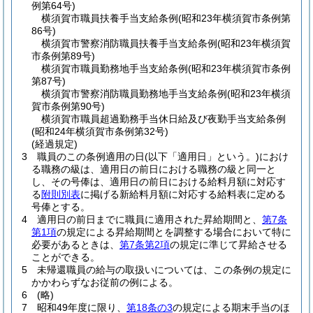
例第64号)
横須賀市職員扶養手当支給条例
(昭和23年横須賀市条例第
86号)
横須賀市警察消防職員扶養手当支給条例
(昭和23年横須賀
市条例第89号)
横須賀市職員勤務地手当支給条例
(昭和23年横須賀市条例
第87号)
横須賀市警察消防職員勤務地手当支給条例
(昭和23年横須
賀市条例第90号)
横須賀市職員超過勤務手当休日給及び夜勤手当支給条例
(昭和24年横須賀市条例第32号)
(経過規定)
3
職員のこの条例適用の日
(以下「適用日」という。)
におけ
る職務の級は、適用日の前日における職務の級と同一と
し、その号俸は、適用日の前日における給料月額に対応す
る
附則別表
に掲げる新給料月額に対応する給料表に定める
号俸とする。
4
適用日の前日までに職員に適用された昇給期間と、
第7条
第1項
の規定による昇給期間とを調整する場合において特に
必要があるときは、
第7条第2項
の規定に準じて昇給させる
ことができる。
5
未帰還職員の給与の取扱いについては、この条例の規定に
かかわらずなお従前の例による。
6
(略)
7
昭和49年度に限り、
第18条の3
の規定による期末手当のほ