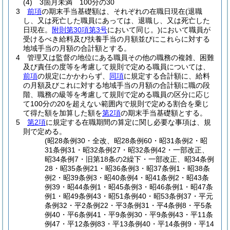
(4)
3箇月未満 100分の30
3
前項
の期末手当基礎額は、それぞれの在職日現在
(退職
し、又は死亡した職員にあっては、退職し、又は死亡した
日現在。
附則第30項第3号
において同じ。)
において職員が
受けるべき給料及び扶養手当の月額並びにこれらに対する
地域手当の月額の合計額とする。
4
管理又は監督の地位にある職員その他の職務の複雑、困難
及び責任の度等を考慮して規則で定める職員については、
前項
の規定にかかわらず、
同項
に規定する合計額に、給料
の月額及びこれに対する地域手当の月額の合計額に職の段
階、職務の級等を考慮して規則で定める職員の区分に応じ
て100分の20を超えない範囲内で規則で定める割合を乗じ
て得た額を加算した額を
第2項
の期末手当基礎額とする。
5
第2項
に規定する在職期間の算定に関し必要な事項は、規
則で定める。
(昭28条例30・全改、昭28条例60・昭31条例2・昭
31条例31・昭32条例27・昭32条例42・一部改正、
昭34条例7・旧第18条の2繰下・一部改正、昭34条例
28・昭35条例21・昭36条例3・昭37条例1・昭38条
例2・昭39条例3・昭40条例4・昭41条例2・昭43条
例39・昭44条例1・昭45条例3・昭46条例1・昭47条
例1・昭49条例43・昭51条例40・昭53条例37・平元
条例32・平2条例22・平3条例31・平4条例8・平5条
例40・平6条例41・平9条例30・平9条例43・平11条
例47・平12条例83・平13条例40・平14条例9・平14