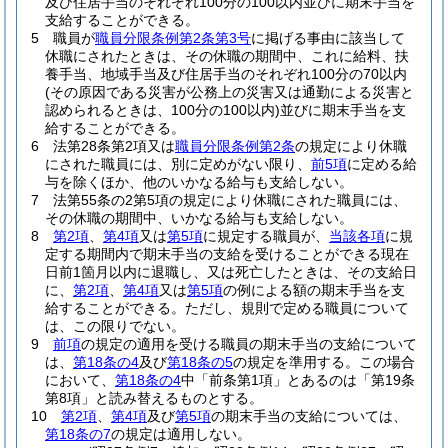
及び住居手当のそれぞれ100分の100以内並びに期末手当を
支給することができる。
5
職員が
職員分限条例第2条第3号
に掲げる事由に該当して
休職にされたときは、その休職の期間中、これに給料、扶
養手当、地域手当及び住居手当のそれぞれ100分の70以内
(その原因である災害が公務上の災害又は通勤による災害と
認められるときは、100分の100以内)
並びに期末手当を支
給することができる。
6
法第28条第2項又は
職員分限条例第2条
の規定により休職
にされた職員には、別に定めがない限り、
前5項
に定める給
与を除くほか、他のいかなる給与も支給しない。
7
法第55条の2第5項の規定により休職にされた職員には、
その休職の期間中、いかなる給与も支給しない。
8
第2項
、
第4項
又は
第5項
に規定する職員が、
当該各項
に規
定する期間内で期末手当の支給を受けることができる現在
日前1箇月以内に退職し、又は死亡したときは、その支給日
に、
第2項
、
第4項
又は
第5項
の例による額の期末手当を支
給することができる。
ただし、規則で定める職員について
は、この限りでない。
9
前項
の規定の適用を受ける職員の期末手当の支給について
は、
第18条の4
及び
第18条の5
の規定を準用する。
この場合
において、
第18条の4
中「前条第1項」とあるのは「第19条
第8項」と読み替えるものとする。
10
第2項
、
第4項
及び
第5項
の期末手当の支給については、
第18条の7
の規定は適用しない。