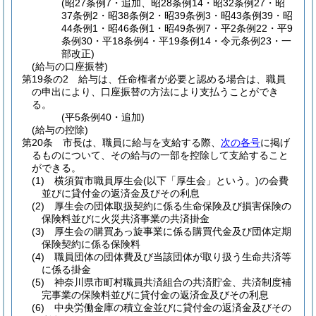
(昭27条例7・追加、昭28条例14・昭32条例27・昭
37条例2・昭38条例2・昭39条例3・昭43条例39・昭
44条例1・昭46条例1・昭49条例7・平2条例22・平9
条例30・平18条例4・平19条例14・令元条例23・一
部改正)
(給与の口座振替)
第19条の2
給与は、任命権者が必要と認める場合は、職員
の申出により、口座振替の方法により支払うことができ
る。
(平5条例40・追加)
(給与の控除)
第20条
市長は、職員に給与を支給する際、
次の各号
に掲げ
るものについて、その給与の一部を控除して支給すること
ができる。
(1)
横須賀市職員厚生会
(以下「厚生会」という。)
の会費
並びに貸付金の返済金及びその利息
(2)
厚生会の団体取扱契約に係る生命保険及び損害保険の
保険料並びに火災共済事業の共済掛金
(3)
厚生会の購買あっ旋事業に係る購買代金及び団体定期
保険契約に係る保険料
(4)
職員団体の団体費及び当該団体が取り扱う生命共済等
に係る掛金
(5)
神奈川県市町村職員共済組合の共済貯金、共済制度補
完事業の保険料並びに貸付金の返済金及びその利息
(6)
中央労働金庫の積立金並びに貸付金の返済金及びその