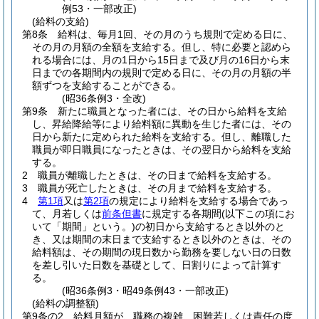
例53・一部改正)
(給料の支給)
第8条
給料は、毎月1回、その月のうち規則で定める日に、
その月の月額の全額を支給する。
但し、特に必要と認めら
れる場合には、月の1日から15日まで及び月の16日から末
日までの各期間内の規則で定める日に、その月の月額の半
額ずつを支給することができる。
(昭36条例3・全改)
第9条
新たに職員となった者には、その日から給料を支給
し、昇給降給等により給料額に異動を生じた者には、その
日から新たに定められた給料を支給する。
但し、離職した
職員が即日職員になったときは、その翌日から給料を支給
する。
2
職員が離職したときは、その日まで給料を支給する。
3
職員が死亡したときは、その月まで給料を支給する。
4
第1項
又は
第2項
の規定により給料を支給する場合であっ
て、月若しくは
前条但書
に規定する各期間
(以下この項にお
いて「期間」という。)
の初日から支給するとき以外のと
き、又は期間の末日まで支給するとき以外のときは、その
給料額は、その期間の現日数から勤務を要しない日の日数
を差し引いた日数を基礎として、日割りによって計算す
る。
(昭36条例3・昭49条例43・一部改正)
(給料の調整額)
第9条の2
給料月額が、職務の複雑、困難若しくは責任の度