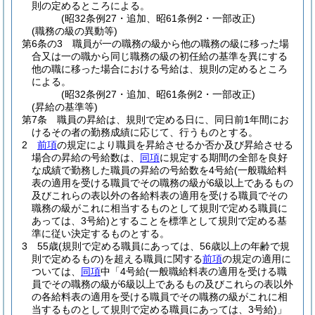
則の定めるところによる。
(昭32条例27・追加、昭61条例2・一部改正)
(職務の級の異動等)
第6条の3
職員が一の職務の級から他の職務の級に移った場
合又は一の職から同じ職務の級の初任給の基準を異にする
他の職に移った場合における号給は、規則の定めるところ
による。
(昭32条例27・追加、昭61条例2・一部改正)
(昇給の基準等)
第7条
職員の昇給は、規則で定める日に、同日前1年間にお
けるその者の勤務成績に応じて、行うものとする。
2
前項
の規定により職員を昇給させるか否か及び昇給させる
場合の昇給の号給数は、
同項
に規定する期間の全部を良好
な成績で勤務した職員の昇給の号給数を4号給
(一般職給料
表の適用を受ける職員でその職務の級が6級以上であるもの
及びこれらの表以外の各給料表の適用を受ける職員でその
職務の級がこれに相当するものとして規則で定める職員に
あっては、3号給)
とすることを標準として規則で定める基
準に従い決定するものとする。
3
55歳
(規則で定める職員にあっては、56歳以上の年齢で規
則で定めるもの)
を超える職員に関する
前項
の規定の適用に
ついては、
同項
中「4号給
(一般職給料表の適用を受ける職
員でその職務の級が6級以上であるもの及びこれらの表以外
の各給料表の適用を受ける職員でその職務の級がこれに相
当するものとして規則で定める職員にあっては、3号給)
」