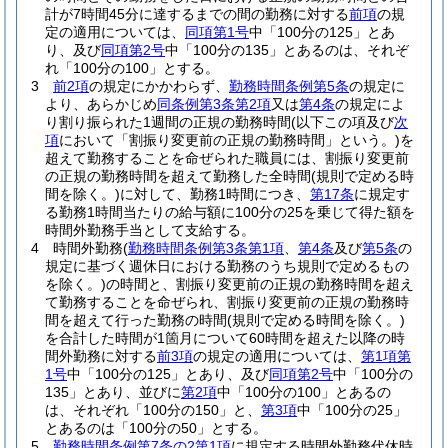
計が7時間45分に達するまでの間の勤務に対する
前項
の規
定の適用については、
同項第1号
中「100分の125」とあ
り、及び
同項第2号
中「100分の135」とあるのは、それぞ
れ「100分の100」とする。
3
前2項
の規定にかかわらず、
勤務時間条例第5条
の規定に
より、あらかじめ
同条例第3条第2項
又は
第4条
の規定によ
り割り振られた1週間の正規の勤務時間
(以下この項及び
次
項
において「割振り変更前の正規の勤務時間」という。)
を
超えて勤務することを命ぜられた職員には、割振り変更前
の正規の勤務時間を超えて勤務した全時間
(規則で定める時
間を除く。)
に対して、勤務1時間につき、
第17条
に規定す
る勤務1時間当たりの給与額に100分の25を乗じて得た額を
時間外勤務手当として支給する。
4
時間外勤務
(
勤務時間条例第3条第1項
、
第4条
及び
第5条
の
規定に基づく週休日における勤務のうち規則で定めるもの
を除く。)
の時間と、割振り変更前の正規の勤務時間を超え
て勤務することを命ぜられ、割振り変更前の正規の勤務時
間を超えて行った勤務の時間
(規則で定める時間を除く。)
を合計した時間が1箇月について60時間を超えた以降の時
間外勤務に対する
前3項
の規定の適用については、
第1項第
1号
中「100分の125」とあり、及び
同項第2号
中「100分の
135」とあり、並びに
第2項
中「100分の100」とあるの
は、それぞれ「100分の150」と、
第3項
中「100分の25」
とあるのは「100分の50」とする。
5
勤務時間条例第7条の2第1項
に規定する時間外勤務代休時