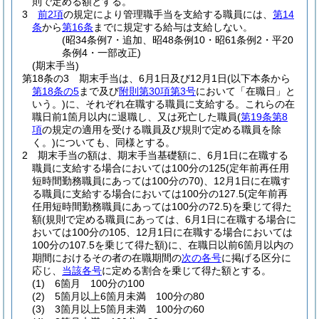
則で定める額とする。
3
前2項
の規定により管理職手当を支給する職員には、
第14
条
から
第16条
までに規定する給与は支給しない。
(昭34条例7・追加、昭48条例10・昭61条例2・平20
条例4・一部改正)
(期末手当)
第18条の3
期末手当は、6月1日及び12月1日
(以下本条から
第18条の5
まで及び
附則第30項第3号
において「在職日」と
いう。)
に、それぞれ在職する職員に支給する。
これらの在
職日前1箇月以内に退職し、又は死亡した職員
(
第19条第8
項
の規定の適用を受ける職員及び規則で定める職員を除
く。)
についても、同様とする。
2
期末手当の額は、期末手当基礎額に、6月1日に在職する
職員に支給する場合においては100分の125
(定年前再任用
短時間勤務職員にあっては100分の70)
、12月1日に在職す
る職員に支給する場合においては100分の127.5
(定年前再
任用短時間勤務職員にあっては100分の72.5)
を乗じて得た
額
(規則で定める職員にあっては、6月1日に在職する場合に
おいては100分の105、12月1日に在職する場合においては
100分の107.5を乗じて得た額)
に、在職日以前6箇月以内の
期間におけるその者の在職期間の
次の各号
に掲げる区分に
応じ、
当該各号
に定める割合を乗じて得た額とする。
(1)
6箇月 100分の100
(2)
5箇月以上6箇月未満 100分の80
(3)
3箇月以上5箇月未満 100分の60