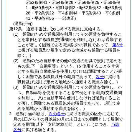
昭52条例41・昭54条例28・昭56条例25・昭59条例
1・昭60条例3・昭61条例2・昭62条例32・昭63条例
28・平2条例22・平4条例44・平5条例40・平6条例
41・平8条例56・一部改正)
(通勤手当)
第12条
通勤手当は、次に掲げる職員に支給する。
(1)
通勤のため交通機関を利用してその運賃を負担するこ
とを常例とする職員
(交通機関を利用しなければ通勤する
ことが著しく困難である職員以外の職員であって、
第3号
に掲げる職員及び規則で定める地域から通勤する職員を
除く。)
(2)
通勤のため自動車その他の交通の用具で規則で定める
もの
(以下「自動車等」という。)
を使用することを常例
とする職員
(自動車等を使用しなければ通勤することが著
しく困難である職員以外の職員であって、
次号
に掲げる
職員及び規則で定める地域から通勤する職員を除く。)
(3)
通勤のため交通機関を利用してその運賃を負担し、か
つ、自動車等を使用することを常例とする職員
(交通機関
を利用し、又は自動車等を使用しなければ通勤すること
が著しく困難である職員以外の職員であって、規則で定
める地域から通勤する職員を除く。)
2
通勤手当の額は、
次の各号
に掲げる職員の区分に応じて、
月の1日からその月以後の月の末日までの期間として規則で
定める期間
(以下「支給対象期間」という。)
につき、
当該
各号
に掲げる額とする。