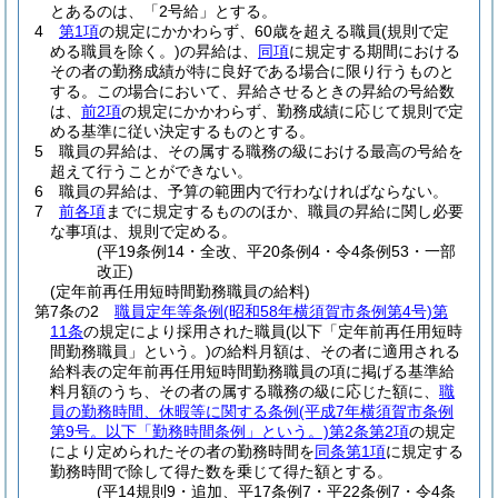
とあるのは、「2号給」とする。
4
第1項
の規定にかかわらず、60歳を超える職員
(規則で定
める職員を除く。)
の昇給は、
同項
に規定する期間における
その者の勤務成績が特に良好である場合に限り行うものと
する。
この場合において、昇給させるときの昇給の号給数
は、
前2項
の規定にかかわらず、勤務成績に応じて規則で定
める基準に従い決定するものとする。
5
職員の昇給は、その属する職務の級における最高の号給を
超えて行うことができない。
6
職員の昇給は、予算の範囲内で行わなければならない。
7
前各項
までに規定するもののほか、職員の昇給に関し必要
な事項は、規則で定める。
(平19条例14・全改、平20条例4・令4条例53・一部
改正)
(定年前再任用短時間勤務職員の給料)
第7条の2
職員定年等条例
(昭和58年横須賀市条例第4号)
第
11条
の規定により採用された職員
(以下「定年前再任用短時
間勤務職員」という。)
の給料月額は、その者に適用される
給料表の定年前再任用短時間勤務職員の項に掲げる基準給
料月額のうち、その者の属する職務の級に応じた額に、
職
員の勤務時間、休暇等に関する条例
(平成7年横須賀市条例
第9号。以下「勤務時間条例」という。)
第2条第2項
の規定
により定められたその者の勤務時間を
同条第1項
に規定する
勤務時間で除して得た数を乗じて得た額とする。
(平14規則9・追加、平17条例7・平22条例7・令4条