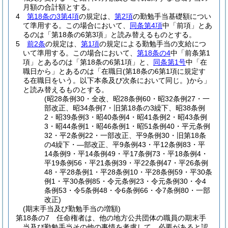
月額の合計額とする。
4
第18条の3第4項
の規定は、
第2項
の勤勉手当基礎額につい
て準用する。
この場合において、
同条第4項
中「前項」とあ
るのは「第18条の6第3項」と読み替えるものとする。
5
前2条
の規定は、
第1項
の規定による勤勉手当の支給につ
いて準用する。
この場合において、
第18条の4
中「前条第1
項」とあるのは「第18条の6第1項」と、
同条第1号
中「在
職日から」とあるのは「在職日
(第18条の6第1項に規定す
る在職日をいう。以下本条及び次条において同じ。)
から」
と読み替えるものとする。
(昭28条例30・全改、昭28条例60・昭32条例27・一
部改正、昭34条例7・旧第18条の3繰下、昭38条例
2・昭39条例3・昭40条例4・昭41条例2・昭43条例
3・昭44条例1・昭46条例1・昭51条例40・平元条例
32・平2条例22・一部改正、平9条例30・旧第18条
の4繰下・―部改正、平9条例43・平12条例83・平
14条例9・平14条例49・平17条例73・平18条例4・
平19条例56・平21条例39・平22条例47・平26条例
48・平28条例1・平28条例10・平28条例59・平30条
例1・平30条例85・令元条例23・令元条例30・令4
条例53・令5条例48・令6条例66・令7条例80・一部
改正)
(期末手当及び勤勉手当の増額)
第18条の7
任命権者は、他の地方公共団体の職員の期末手
当及び勤勉手当その他の事情を考慮して、必要があると認