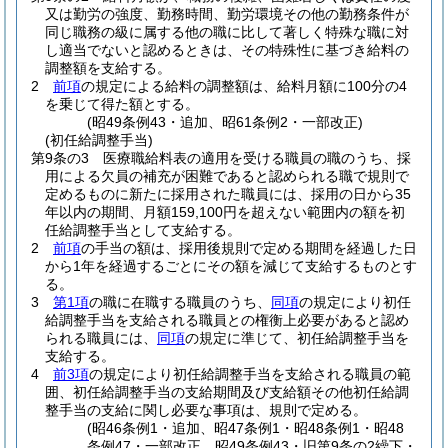
又は勤労の強度、勤務時間、勤労環境その他の勤務条件が
同じ職務の級に属する他の職に比して著しく特殊な職に対
し適当でないと認めるときは、その特殊性に基づき給料の
調整額を支給する。
2
前項
の規定による給料の調整額は、給料月額に100分の4
を乗じて得た額とする。
(昭49条例43・追加、昭61条例2・一部改正)
(初任給調整手当)
第9条の3
医療職給料表の適用を受ける職員の職のうち、採
用による欠員の補充が困難であると認められる職で規則で
定めるものに新たに採用された職員には、採用の日から35
年以内の期間、月額159,100円を超えない範囲内の額を初
任給調整手当として支給する。
2
前項
の手当の額は、採用後規則で定める期間を経過した日
から1年を経過するごとにその額を減じて支給するものとす
る。
3
第1項
の職に在職する職員のうち、
同項
の規定により初任
給調整手当を支給される職員との権衡上必要があると認め
られる職員には、
同項
の規定に準じて、初任給調整手当を
支給する。
4
前3項
の規定により初任給調整手当を支給される職員の範
囲、初任給調整手当の支給期間及び支給額その他初任給調
整手当の支給に関し必要な事項は、規則で定める。
(昭46条例1・追加、昭47条例1・昭48条例1・昭48
条例47・一部改正、昭49条例43・旧第9条の2繰下・