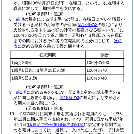
か、昭和49年4月27日
(以下「在職日」という。)
に在職する
職員に対して、期末手当を支給する。
(昭49条例31・追加)
8
前項
の規定による期末手当の額は、在職日において職員が
受けるべき給料の月額等の合計額
(
第18条の3
の規定により
支給される期末手当の額の計算の基礎となる額をいう。)
に
100分の30を乗じて得た額に、昭和49年3月2日から在職日
までの間におけるその者の在職期間の区分に応じて、
次の
表
に定める割合を乗じて得た額とする。
在職期間
割合
1箇月26日
100分の100
1箇月5日以上1箇月26日未満
100分の70
1箇月5日未満
100分の40
(昭49条例31・追加)
9
前2項
に定めるもののほか、
前2項
に定める期末手当の支
給に関し必要な事項は、
第18条の3
の規定により支給され
る期末手当の例による。
(昭49条例31・追加)
10
平成7年3月に期末手当を支給される職員のうち、平成6
年12月に期末手当を支給され、かつ、同月1日から平成7年
3月1日
(
職員給与条例第18条の3第1項
に規定する規則で定
める職員にあっては、退職し、又は死亡した日)
まで引き続