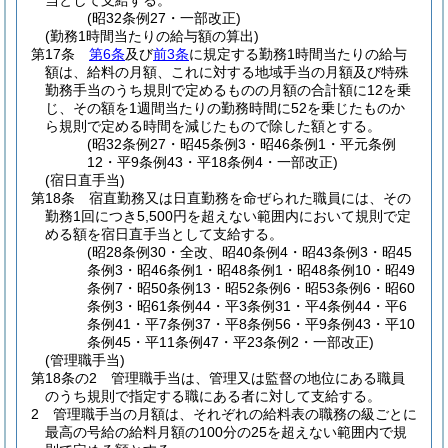
当として支給する。
(昭32条例27・一部改正)
(勤務1時間当たりの給与額の算出)
第17条
第6条
及び
前3条
に規定する勤務1時間当たりの給与
額は、給料の月額、これに対する地域手当の月額及び特殊
勤務手当のうち規則で定めるものの月額の合計額に12を乗
じ、その額を1週間当たりの勤務時間に52を乗じたものか
ら規則で定める時間を減じたもので除した額とする。
(昭32条例27・昭45条例3・昭46条例1・平元条例
12・平9条例43・平18条例4・一部改正)
(宿日直手当)
第18条
宿直勤務又は日直勤務を命ぜられた職員には、その
勤務1回につき5,500円を超えない範囲内において規則で定
める額を宿日直手当として支給する。
(昭28条例30・全改、昭40条例4・昭43条例3・昭45
条例3・昭46条例1・昭48条例1・昭48条例10・昭49
条例7・昭50条例13・昭52条例6・昭53条例6・昭60
条例3・昭61条例44・平3条例31・平4条例44・平6
条例41・平7条例37・平8条例56・平9条例43・平10
条例45・平11条例47・平23条例2・一部改正)
(管理職手当)
第18条の2
管理職手当は、管理又は監督の地位にある職員
のうち規則で指定する職にある者に対して支給する。
2
管理職手当の月額は、それぞれの給料表の職務の級ごとに
最高の号給の給料月額の100分の25を超えない範囲内で規