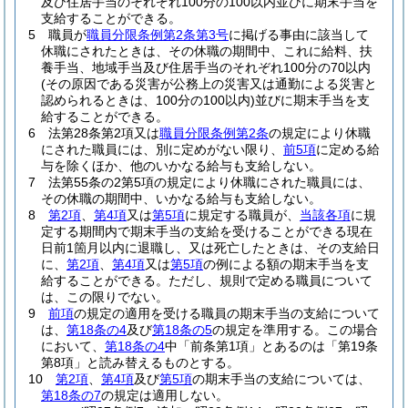
及び住居手当のそれぞれ100分の100以内並びに期末手当を
支給することができる。
5
職員が
職員分限条例第2条第3号
に掲げる事由に該当して
休職にされたときは、その休職の期間中、これに給料、扶
養手当、地域手当及び住居手当のそれぞれ100分の70以内
(その原因である災害が公務上の災害又は通勤による災害と
認められるときは、100分の100以内)
並びに期末手当を支
給することができる。
6
法第28条第2項又は
職員分限条例第2条
の規定により休職
にされた職員には、別に定めがない限り、
前5項
に定める給
与を除くほか、他のいかなる給与も支給しない。
7
法第55条の2第5項の規定により休職にされた職員には、
その休職の期間中、いかなる給与も支給しない。
8
第2項
、
第4項
又は
第5項
に規定する職員が、
当該各項
に規
定する期間内で期末手当の支給を受けることができる現在
日前1箇月以内に退職し、又は死亡したときは、その支給日
に、
第2項
、
第4項
又は
第5項
の例による額の期末手当を支
給することができる。
ただし、規則で定める職員について
は、この限りでない。
9
前項
の規定の適用を受ける職員の期末手当の支給について
は、
第18条の4
及び
第18条の5
の規定を準用する。
この場合
において、
第18条の4
中「前条第1項」とあるのは「第19条
第8項」と読み替えるものとする。
10
第2項
、
第4項
及び
第5項
の期末手当の支給については、
第18条の7
の規定は適用しない。