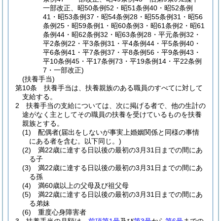
一部改正、昭50条例52・昭51条例40・昭52条例
41・昭53条例37・昭54条例28・昭55条例31・昭56
条例25・昭59条例1・昭60条例3・昭61条例2・昭61
条例44・昭62条例32・昭63条例28・平元条例32・
平2条例22・平3条例31・平4条例44・平5条例40・
平6条例41・平7条例37・平8条例56・平9条例43・
平10条例45・平17条例73・平19条例14・平22条例
7・一部改正)
(扶養手当)
第10条
扶養手当は、扶養親族のある職員のすべてに対して
支給する。
2
扶養手当の支給については、次に掲げる者で、他の生計の
途がなく主としてその職員の扶養を受けているものを扶養
親族とする。
(1)
配偶者
(届出をしないが事実上婚姻関係と同様の事情
にある者を含む。以下同じ。)
(2)
満22歳に達する日以後の最初の3月31日までの間にあ
る子
(3)
満22歳に達する日以後の最初の3月31日までの間にあ
る孫
(4)
満60歳以上の父母及び祖父母
(5)
満22歳に達する日以後の最初の3月31日までの間にあ
る弟妹
(6)
重度心身障害者