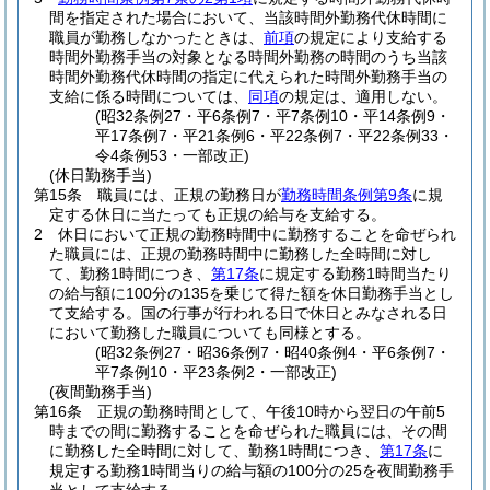
間を指定された場合において、当該時間外勤務代休時間に
職員が勤務しなかったときは、
前項
の規定により支給する
時間外勤務手当の対象となる時間外勤務の時間のうち当該
時間外勤務代休時間の指定に代えられた時間外勤務手当の
支給に係る時間については、
同項
の規定は、適用しない。
(昭32条例27・平6条例7・平7条例10・平14条例9・
平17条例7・平21条例6・平22条例7・平22条例33・
令4条例53・一部改正)
(休日勤務手当)
第15条
職員には、正規の勤務日が
勤務時間条例第9条
に規
定する休日に当たっても正規の給与を支給する。
2
休日において正規の勤務時間中に勤務することを命ぜられ
た職員には、正規の勤務時間中に勤務した全時間に対し
て、勤務1時間につき、
第17条
に規定する勤務1時間当たり
の給与額に100分の135を乗じて得た額を休日勤務手当とし
て支給する。
国の行事が行われる日で休日とみなされる日
において勤務した職員についても同様とする。
(昭32条例27・昭36条例7・昭40条例4・平6条例7・
平7条例10・平23条例2・一部改正)
(夜間勤務手当)
第16条
正規の勤務時間として、午後10時から翌日の午前5
時までの間に勤務することを命ぜられた職員には、その間
に勤務した全時間に対して、勤務1時間につき、
第17条
に
規定する勤務1時間当りの給与額の100分の25を夜間勤務手