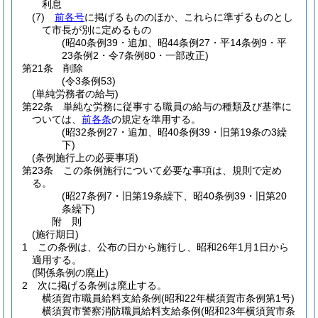
利息
(7)
前各号
に掲げるもののほか、これらに準ずるものとし
て市長が別に定めるもの
(昭40条例39・追加、昭44条例27・平14条例9・平
23条例2・令7条例80・一部改正)
第21条
削除
(令3条例53)
(単純労務者の給与)
第22条
単純な労務に従事する職員の給与の種類及び基準に
ついては、
前各条
の規定を準用する。
(昭32条例27・追加、昭40条例39・旧第19条の3繰
下)
(条例施行上の必要事項)
第23条
この条例施行について必要な事項は、規則で定め
る。
(昭27条例7・旧第19条繰下、昭40条例39・旧第20
条繰下)
附
則
(施行期日)
1
この条例は、公布の日から施行し、昭和26年1月1日から
適用する。
(関係条例の廃止)
2
次に掲げる条例は廃止する。
横須賀市職員給料支給条例
(昭和22年横須賀市条例第1号)
横須賀市警察消防職員給料支給条例
(昭和23年横須賀市条