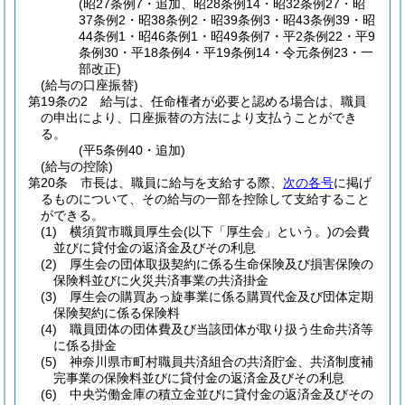
(昭27条例7・追加、昭28条例14・昭32条例27・昭
37条例2・昭38条例2・昭39条例3・昭43条例39・昭
44条例1・昭46条例1・昭49条例7・平2条例22・平9
条例30・平18条例4・平19条例14・令元条例23・一
部改正)
(給与の口座振替)
第19条の2
給与は、任命権者が必要と認める場合は、職員
の申出により、口座振替の方法により支払うことができ
る。
(平5条例40・追加)
(給与の控除)
第20条
市長は、職員に給与を支給する際、
次の各号
に掲げ
るものについて、その給与の一部を控除して支給すること
ができる。
(1)
横須賀市職員厚生会
(以下「厚生会」という。)
の会費
並びに貸付金の返済金及びその利息
(2)
厚生会の団体取扱契約に係る生命保険及び損害保険の
保険料並びに火災共済事業の共済掛金
(3)
厚生会の購買あっ旋事業に係る購買代金及び団体定期
保険契約に係る保険料
(4)
職員団体の団体費及び当該団体が取り扱う生命共済等
に係る掛金
(5)
神奈川県市町村職員共済組合の共済貯金、共済制度補
完事業の保険料並びに貸付金の返済金及びその利息
(6)
中央労働金庫の積立金並びに貸付金の返済金及びその