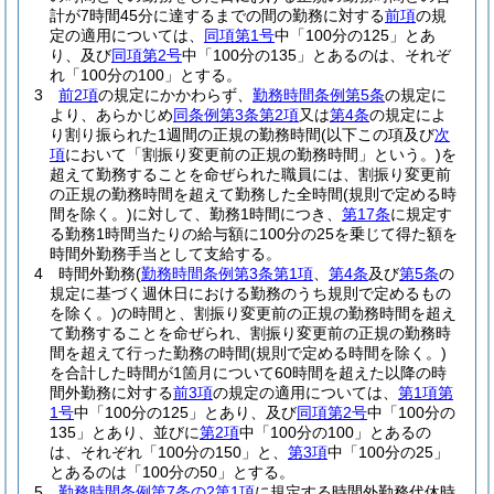
計が7時間45分に達するまでの間の勤務に対する
前項
の規
定の適用については、
同項第1号
中「100分の125」とあ
り、及び
同項第2号
中「100分の135」とあるのは、それぞ
れ「100分の100」とする。
3
前2項
の規定にかかわらず、
勤務時間条例第5条
の規定に
より、あらかじめ
同条例第3条第2項
又は
第4条
の規定によ
り割り振られた1週間の正規の勤務時間
(以下この項及び
次
項
において「割振り変更前の正規の勤務時間」という。)
を
超えて勤務することを命ぜられた職員には、割振り変更前
の正規の勤務時間を超えて勤務した全時間
(規則で定める時
間を除く。)
に対して、勤務1時間につき、
第17条
に規定す
る勤務1時間当たりの給与額に100分の25を乗じて得た額を
時間外勤務手当として支給する。
4
時間外勤務
(
勤務時間条例第3条第1項
、
第4条
及び
第5条
の
規定に基づく週休日における勤務のうち規則で定めるもの
を除く。)
の時間と、割振り変更前の正規の勤務時間を超え
て勤務することを命ぜられ、割振り変更前の正規の勤務時
間を超えて行った勤務の時間
(規則で定める時間を除く。)
を合計した時間が1箇月について60時間を超えた以降の時
間外勤務に対する
前3項
の規定の適用については、
第1項第
1号
中「100分の125」とあり、及び
同項第2号
中「100分の
135」とあり、並びに
第2項
中「100分の100」とあるの
は、それぞれ「100分の150」と、
第3項
中「100分の25」
とあるのは「100分の50」とする。
5
勤務時間条例第7条の2第1項
に規定する時間外勤務代休時