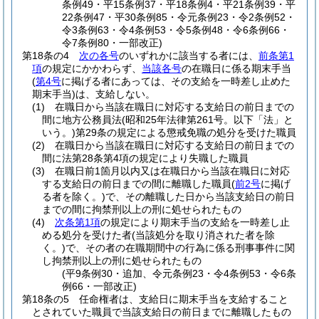
条例49・平15条例37・平18条例4・平21条例39・平
22条例47・平30条例85・令元条例23・令2条例52・
令3条例63・令4条例53・令5条例48・令6条例66・
令7条例80・一部改正)
第18条の4
次の各号
のいずれかに該当する者には、
前条第1
項
の規定にかかわらず、
当該各号
の在職日に係る期末手当
(
第4号
に掲げる者にあっては、その支給を一時差し止めた
期末手当)
は、支給しない。
(1)
在職日から当該在職日に対応する支給日の前日までの
間に地方公務員法
(昭和25年法律第261号。以下「法」と
いう。)
第29条の規定による懲戒免職の処分を受けた職員
(2)
在職日から当該在職日に対応する支給日の前日までの
間に法第28条第4項の規定により失職した職員
(3)
在職日前1箇月以内又は在職日から当該在職日に対応
する支給日の前日までの間に離職した職員
(
前2号
に掲げ
る者を除く。)
で、その離職した日から当該支給日の前日
までの間に拘禁刑以上の刑に処せられたもの
(4)
次条第1項
の規定により期末手当の支給を一時差し止
める処分を受けた者
(当該処分を取り消された者を除
く。)
で、その者の在職期間中の行為に係る刑事事件に関
し拘禁刑以上の刑に処せられたもの
(平9条例30・追加、令元条例23・令4条例53・令6条
例66・一部改正)
第18条の5
任命権者は、支給日に期末手当を支給すること
とされていた職員で当該支給日の前日までに離職したもの