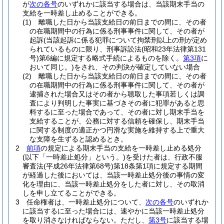
が
次の各号
のいずれかに該当する場合は、当該期末手当の
支給を一時差し止めることができる。
(1)
離職した日から当該支給日の前日までの間に、その者
の在職期間中の行為に係る刑事事件に関して、その者が
起訴
(当該起訴に係る犯罪について拘禁刑以上の刑が定め
られているものに限り、刑事訴訟法
(昭和23年法律第131
号)
第6編に規定する略式手続によるものを除く。
第3項
に
おいて同じ。)
をされ、その判決が確定していない場合
(2)
離職した日から当該支給日の前日までの間に、その者
の在職期間中の行為に係る刑事事件に関して、その者が
逮捕された場合又はその者から聴取した事項若しくは調
査により判明した事実に基づきその者に犯罪があると思
料するに至った場合であって、その者に対し期末手当を
支給することが、公務に対する信頼を確保し、期末手当
に関する制度の適正かつ円滑な実施を維持する上で重大
な支障を生ずると認めるとき。
2
前項
の規定による期末手当の支給を一時差し止める処分
(以下「一時差止処分」という。)
を受けた者は、行政不服
審査法
(平成26年法律第68号)
第18条第1項に規定する期間
が経過した後においては、当該一時差止処分後の事情の変
化を理由に、当該一時差止処分をした者に対し、その取消
しを申し立てることができる。
3
任命権者は、一時差止処分について、
次の各号
のいずれか
に該当するに至った場合には、速やかに当該一時差止処分
を取り消さなければならない。
ただし、
第3号
に該当する場