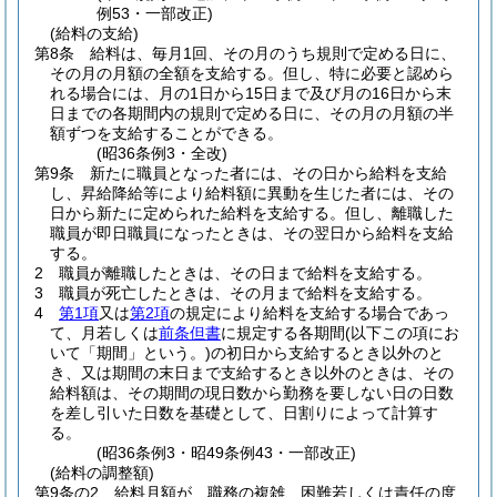
例53・一部改正)
(給料の支給)
第8条
給料は、毎月1回、その月のうち規則で定める日に、
その月の月額の全額を支給する。
但し、特に必要と認めら
れる場合には、月の1日から15日まで及び月の16日から末
日までの各期間内の規則で定める日に、その月の月額の半
額ずつを支給することができる。
(昭36条例3・全改)
第9条
新たに職員となった者には、その日から給料を支給
し、昇給降給等により給料額に異動を生じた者には、その
日から新たに定められた給料を支給する。
但し、離職した
職員が即日職員になったときは、その翌日から給料を支給
する。
2
職員が離職したときは、その日まで給料を支給する。
3
職員が死亡したときは、その月まで給料を支給する。
4
第1項
又は
第2項
の規定により給料を支給する場合であっ
て、月若しくは
前条但書
に規定する各期間
(以下この項にお
いて「期間」という。)
の初日から支給するとき以外のと
き、又は期間の末日まで支給するとき以外のときは、その
給料額は、その期間の現日数から勤務を要しない日の日数
を差し引いた日数を基礎として、日割りによって計算す
る。
(昭36条例3・昭49条例43・一部改正)
(給料の調整額)
第9条の2
給料月額が、職務の複雑、困難若しくは責任の度