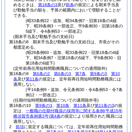
めるときは、
第18条の3
及び
前条
の規定による期末手当及
び勤勉手当の額を、予算の範囲内において増額することが
できる。
(昭33条例22・追加、昭34条例7・旧第18条の4繰
下、昭39条例3・一部改正、平9条例30・旧第18条の
5繰下、令4条例53・一部改正)
(期末手当及び勤勉手当の支給日)
第18条の8
期末手当及び勤勉手当の支給日は、市長がその
都度定める。
(昭28条例60・追加、昭33条例22・旧第18条の4繰
下、昭34条例7・旧第18条の5繰下、平9条例30・旧
第18条の6繰下)
(定年前再任用短時間勤務職員についての適用除外)
第18条の9
第6条の2
、
第6条の3
、
第7条
、
第9条の3
、
第10
条
及び
第11条
の規定は、定年前再任用短時間勤務職員には
適用しない。
(平14条例9・追加、令元条例30・令4条例53・令7条
例12・一部改正)
(任期付短時間勤務職員についての適用除外等)
第18条の10
第9条の3
、
第10条
、
第11条
及び
第11条の3
の規
定は、
一般職の任期付職員の採用等に関する条例
(平成15年
横須賀市条例第3号)
第4条
の規定により採用された職員には
適用しない。
2
前項
に規定する職員については、定年前再任用短時間勤務