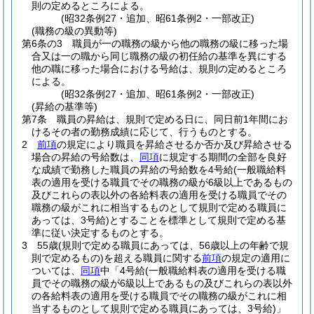
則の定めるところによる。
(昭32条例27・追加、昭61条例2・一部改正)
(職務の級の異動等)
第6条の3
職員が一の職務の級から他の職務の級に移った場
合又は一の職から同じ職務の級の初任給の基準を異にする
他の職に移った場合における号給は、規則の定めるところ
による。
(昭32条例27・追加、昭61条例2・一部改正)
(昇給の基準等)
第7条
職員の昇給は、規則で定める日に、同日前1年間にお
けるその者の勤務成績に応じて、行うものとする。
2
前項
の規定により職員を昇給させるか否か及び昇給させる
場合の昇給の号給数は、
同項
に規定する期間の全部を良好
な成績で勤務した職員の昇給の号給数を4号給
(一般職給料
表の適用を受ける職員でその職務の級が6級以上であるもの
及びこれらの表以外の各給料表の適用を受ける職員でその
職務の級がこれに相当するものとして規則で定める職員に
あっては、3号給)
とすることを標準として規則で定める基
準に従い決定するものとする。
3
55歳
(規則で定める職員にあっては、56歳以上の年齢で規
則で定めるもの)
を超える職員に関する
前項
の規定の適用に
ついては、
同項
中「4号給
(一般職給料表の適用を受ける職
員でその職務の級が6級以上であるもの及びこれらの表以外
の各給料表の適用を受ける職員でその職務の級がこれに相
当するものとして規則で定める職員にあっては、3号給)
」