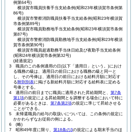
例第64号)
横須賀市職員扶養手当支給条例
(昭和23年横須賀市条例第
86号)
横須賀市警察消防職員扶養手当支給条例
(昭和23年横須賀
市条例第89号)
横須賀市職員勤務地手当支給条例
(昭和23年横須賀市条例
第87号)
横須賀市警察消防職員勤務地手当支給条例
(昭和23年横須
賀市条例第90号)
横須賀市職員超過勤務手当休日給及び夜勤手当支給条例
(昭和24年横須賀市条例第32号)
(経過規定)
3
職員のこの条例適用の日
(以下「適用日」という。)
におけ
る職務の級は、適用日の前日における職務の級と同一と
し、その号俸は、適用日の前日における給料月額に対応す
る
附則別表
に掲げる新給料月額に対応する給料表に定める
号俸とする。
4
適用日の前日までに職員に適用された昇給期間と、
第7条
第1項
の規定による昇給期間とを調整する場合において特に
必要があるときは、
第7条第2項
の規定に準じて昇給させる
ことができる。
5
未帰還職員の給与の取扱いについては、この条例の規定に
かかわらずなお従前の例による。
6
(略)
7
昭和49年度に限り、
第18条の3
の規定による期末手当のほ