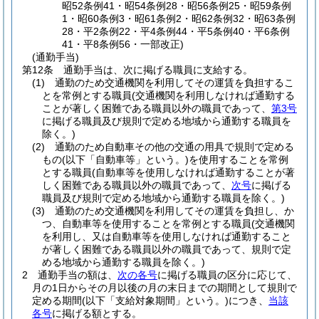
昭52条例41・昭54条例28・昭56条例25・昭59条例
1・昭60条例3・昭61条例2・昭62条例32・昭63条例
28・平2条例22・平4条例44・平5条例40・平6条例
41・平8条例56・一部改正)
(通勤手当)
第12条
通勤手当は、次に掲げる職員に支給する。
(1)
通勤のため交通機関を利用してその運賃を負担するこ
とを常例とする職員
(交通機関を利用しなければ通勤する
ことが著しく困難である職員以外の職員であって、
第3号
に掲げる職員及び規則で定める地域から通勤する職員を
除く。)
(2)
通勤のため自動車その他の交通の用具で規則で定める
もの
(以下「自動車等」という。)
を使用することを常例
とする職員
(自動車等を使用しなければ通勤することが著
しく困難である職員以外の職員であって、
次号
に掲げる
職員及び規則で定める地域から通勤する職員を除く。)
(3)
通勤のため交通機関を利用してその運賃を負担し、か
つ、自動車等を使用することを常例とする職員
(交通機関
を利用し、又は自動車等を使用しなければ通勤すること
が著しく困難である職員以外の職員であって、規則で定
める地域から通勤する職員を除く。)
2
通勤手当の額は、
次の各号
に掲げる職員の区分に応じて、
月の1日からその月以後の月の末日までの期間として規則で
定める期間
(以下「支給対象期間」という。)
につき、
当該
各号
に掲げる額とする。