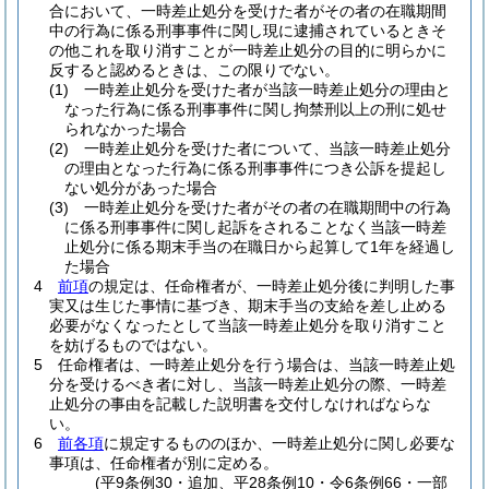
合において、一時差止処分を受けた者がその者の在職期間
中の行為に係る刑事事件に関し現に逮捕されているときそ
の他これを取り消すことが一時差止処分の目的に明らかに
反すると認めるときは、この限りでない。
(1)
一時差止処分を受けた者が当該一時差止処分の理由と
なった行為に係る刑事事件に関し拘禁刑以上の刑に処せ
られなかった場合
(2)
一時差止処分を受けた者について、当該一時差止処分
の理由となった行為に係る刑事事件につき公訴を提起し
ない処分があった場合
(3)
一時差止処分を受けた者がその者の在職期間中の行為
に係る刑事事件に関し起訴をされることなく当該一時差
止処分に係る期末手当の在職日から起算して1年を経過し
た場合
4
前項
の規定は、任命権者が、一時差止処分後に判明した事
実又は生じた事情に基づき、期末手当の支給を差し止める
必要がなくなったとして当該一時差止処分を取り消すこと
を妨げるものではない。
5
任命権者は、一時差止処分を行う場合は、当該一時差止処
分を受けるべき者に対し、当該一時差止処分の際、一時差
止処分の事由を記載した説明書を交付しなければならな
い。
6
前各項
に規定するもののほか、一時差止処分に関し必要な
事項は、任命権者が別に定める。
(平9条例30・追加、平28条例10・令6条例66・一部