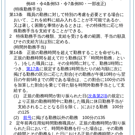
例48・令4条例53・令7条例80・一部改正)
(特殊勤務手当)
第13条
職員の勤務に対して特別の考慮を必要とする場合に
おいて、これを給料に組み入れることが不可能であるか、
又は著しく困難な事情があるときは、その特殊性に応じ特
殊勤務手当を支給することができる。
2
特殊勤務手当の種類、支給を受ける者の範囲、手当の額及
びその支給方法は別に定める。
(時間外勤務手当)
第14条
正規の勤務時間を超えて勤務することを命ぜられ、
正規の勤務時間を超えて行う勤務
(以下「時間外勤務」とい
う。)
をした職員には、その全時間に対して、勤務1時間に
つき、
第17条
に規定する勤務1時間当たりの給与額に次に
掲げる勤務の区分に応じた割合
(その勤務が午後10時から翌
日の午前5時までの間である場合は、この割合に100分の25
を加算した割合)
を乗じて得た額を時間外勤務手当として支
給する。
(1)
正規の勤務時間が割り振られた日
(
次条第2項
の規定に
より正規の勤務時間中に勤務した職員に休日勤務手当が
支給されることとなる日を除く。)
における勤務 100分
の125
(2)
前号
に掲げる勤務以外の勤務 100分の135
2
定年前再任用短時間勤務職員が、正規の勤務時間が割り振
られた日において、時間外勤務を行った場合は、その勤務
の時間とその勤務をした日における正規の勤務時間との合