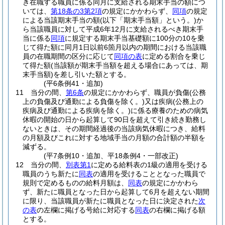
き在職する職員に係る同月に支給される期末手当の額につ
いては、
第18条の3第2項
の規定にかかわらず、
同項
の規定
による当該期末手当の額
(以下「期末手当額」という。)
か
ら当該職員に対して平成6年12月に支給されるべき期末手
当に係る
同項
に規定する期末手当基礎額に100分の10を乗
じて得た額に同月1日以前6箇月以内の期間における当該職
員の在職期間の区分に応じて
同項の表
に定める割合を乗じ
て得た額
(当該額が期末手当額を超える場合にあっては、期
末手当額)
を差し引いた額とする。
(平6条例41・追加)
11
当分の間、
第6条
の規定にかかわらず、職員が負傷
(公務
上の負傷及び通勤による負傷を除く。)
又は疾病
(公務上の
疾病及び通勤による疾病を除く。)
に係る療養のための病気
休暇の開始の日から起算して90日を超えて引き続き勤務し
ないときは、その期間経過後の当該病気休暇につき、給料
の月額及びこれに対する地域手当の月額の合計額の半額を
減ずる。
(平7条例10・追加、平18条例4・一部改正)
12
当分の間、
別表第1
に定める給料表の1級の適用を受ける
職員のうち新たに
同表
の適用を受けることとなった職員で
規則で定めるものの給料月額は、
同表
の規定にかかわら
ず、新たに職員となった日から起算して6月を超えない期間
に限り、当該職員が新たに職員となった日に決定された
次
の表
の左欄に掲げる号給に対応する
同表
の右欄に掲げる額
とする。