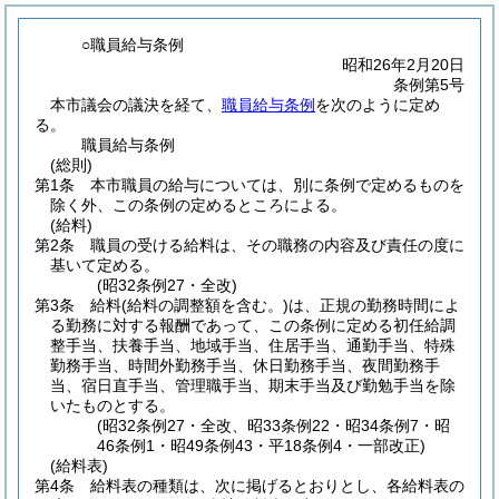
○職員給与条例
昭和26年2月20日
条例第5号
本市議会の議決を経て、
職員給与条例
を次のように定め
る。
職員給与条例
(総則)
第1条
本市職員の給与については、別に条例で定めるものを
除く外、この条例の定めるところによる。
(給料)
第2条
職員の受ける給料は、その職務の内容及び責任の度に
基いて定める。
(昭32条例27・全改)
第3条
給料
(給料の調整額を含む。)
は、正規の勤務時間によ
る勤務に対する報酬であって、この条例に定める初任給調
整手当、扶養手当、地域手当、住居手当、通勤手当、特殊
勤務手当、時間外勤務手当、休日勤務手当、夜間勤務手
当、宿日直手当、管理職手当、期末手当及び勤勉手当を除
いたものとする。
(昭32条例27・全改、昭33条例22・昭34条例7・昭
46条例1・昭49条例43・平18条例4・一部改正)
(給料表)
第4条
給料表の種類は、次に掲げるとおりとし、各給料表の