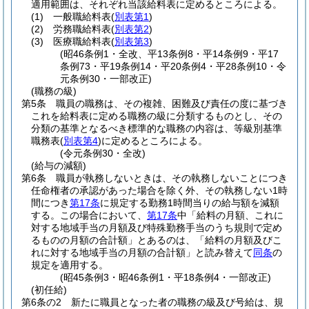
適用範囲は、それぞれ当該給料表に定めるところによる。
(1)
一般職給料表
(
別表第1
)
(2)
労務職給料表
(
別表第2
)
(3)
医療職給料表
(
別表第3
)
(昭46条例1・全改、平13条例8・平14条例9・平17
条例73・平19条例14・平20条例4・平28条例10・令
元条例30・一部改正)
(職務の級)
第5条
職員の職務は、その複雑、困難及び責任の度に基づき
これを給料表に定める職務の級に分類するものとし、その
分類の基準となるべき標準的な職務の内容は、等級別基準
職務表
(
別表第4
)
に定めるところによる。
(令元条例30・全改)
(給与の減額)
第6条
職員が執務しないときは、その執務しないことにつき
任命権者の承認があった場合を除く外、その執務しない1時
間につき
第17条
に規定する勤務1時間当りの給与額を減額
する。
この場合において、
第17条
中「給料の月額、これに
対する地域手当の月額及び特殊勤務手当のうち規則で定め
るものの月額の合計額」とあるのは、「給料の月額及びこ
れに対する地域手当の月額の合計額」と読み替えて
同条
の
規定を適用する。
(昭45条例3・昭46条例1・平18条例4・一部改正)
(初任給)
第6条の2
新たに職員となった者の職務の級及び号給は、規