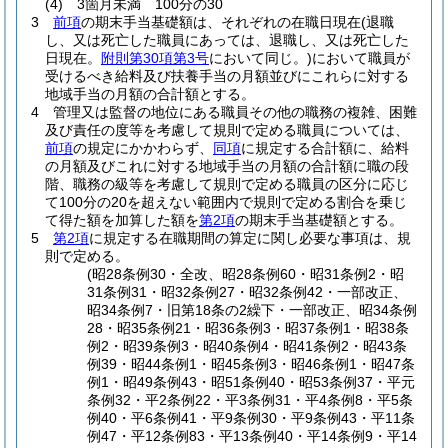
(4)
3箇月未満 100分の30
3
前項
の期末手当基礎額は、それぞれの在職日現在
(退職
し、又は死亡した職員にあっては、退職し、又は死亡した
日現在。
附則第30項第3号
において同じ。)
において職員が
受けるべき給料及び扶養手当の月額並びにこれらに対する
地域手当の月額の合計額とする。
4
管理又は監督の地位にある職員その他の職務の複雑、困難
及び責任の度等を考慮して規則で定める職員については、
前項
の規定にかかわらず、
同項
に規定する合計額に、給料
の月額及びこれに対する地域手当の月額の合計額に職の段
階、職務の級等を考慮して規則で定める職員の区分に応じ
て100分の20を超えない範囲内で規則で定める割合を乗じ
て得た額を加算した額を
第2項
の期末手当基礎額とする。
5
第2項
に規定する在職期間の算定に関し必要な事項は、規
則で定める。
(昭28条例30・全改、昭28条例60・昭31条例2・昭
31条例31・昭32条例27・昭32条例42・一部改正、
昭34条例7・旧第18条の2繰下・一部改正、昭34条例
28・昭35条例21・昭36条例3・昭37条例1・昭38条
例2・昭39条例3・昭40条例4・昭41条例2・昭43条
例39・昭44条例1・昭45条例3・昭46条例1・昭47条
例1・昭49条例43・昭51条例40・昭53条例37・平元
条例32・平2条例22・平3条例31・平4条例8・平5条
例40・平6条例41・平9条例30・平9条例43・平11条
例47・平12条例83・平13条例40・平14条例9・平14