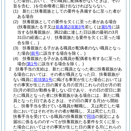
じた場合において、その職員に配偶者がないときは、その
旨を含む。)
を任命権者に届け出なければならない。
(1)
新たに扶養親族としての要件を具備するに至った者が
ある場合
(2)
扶養親族としての要件を欠くに至った者がある場合
(扶養親族たる子又は
前条第2項第3号
若しくは
第5号
に該
当する扶養親族が、満22歳に達した日以後の最初の3月
31日の経過により、扶養親族たる要件を欠くに至った場
合を除く。)
(3)
扶養親族たる子がある職員が配偶者のない職員となっ
た場合
(
前号
に該当する場合を除く。)
(4)
扶養親族たる子がある職員が配偶者を有するに至った
場合
(
第1号
に該当する場合を除く。)
2
扶養手当の支給は、新たに職員となった者に扶養親族があ
る場合においては、その者が職員となった日、扶養親族が
ない職員に
前項第1号
に掲げる事実が生じた場合においては
その事実が生じた日の属する月の翌月
(これらの日が月の初
日
(月の初日が勤務を要しない日であり、その日の翌日に新
たに職員となった者に扶養親族がある場合には、新たに職
員となった日)
であるときは、その日の属する月)
から開始
し、扶養手当を受けている職員が離職し、又は死亡した場
合においてはそれぞれその者が離職し、又は死亡した日、
扶養手当を受けている職員の扶養親族で
同項
の規定による
届出に係るもののすべてが扶養親族たる要件を欠くに至っ
た場合においてはその事実が生じた日の属する月
(これらの