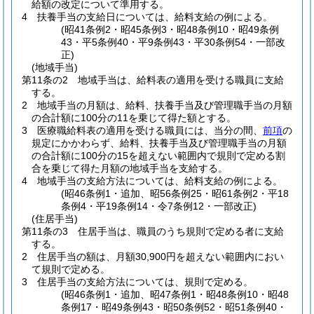
給額の改定について準用する。
4
扶養手当の支給日については、給料支給の例による。
(昭41条例2・昭45条例3・昭48条例10・昭49条例
43・平5条例40・平9条例43・平30条例54・一部改
正)
(地域手当)
第11条の2
地域手当は、給料表の適用を受ける職員に支給
する。
2
地域手当の月額は、給料、扶養手当及び管理職手当の月額
の合計額に100分の11を乗じて得た額とする。
3
医療職給料表の適用を受ける職員には、当分の間、
前項
の
規定にかかわらず、給料、扶養手当及び管理職手当の月額
の合計額に100分の15を超えない範囲内で規則で定める割
合を乗じて得た月額の地域手当を支給する。
4
地域手当の支給方法については、給料支給の例による。
(昭46条例1・追加、昭56条例25・昭61条例2・平18
条例4・平19条例14・令7条例12・一部改正)
(住居手当)
第11条の3
住居手当は、職員のうち規則で定める者に支給
する。
2
住居手当の額は、月額30,900円を超えない範囲内におい
て規則で定める。
3
住居手当の支給方法については、規則で定める。
(昭46条例1・追加、昭47条例1・昭48条例10・昭48
条例17・昭49条例43・昭50条例52・昭51条例40・