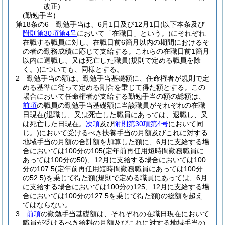
改正)
(勤勉手当)
第18条の6
勤勉手当は、6月1日及び12月1日
(以下本条及び
附則第30項第4号
において「在職日」という。)
にそれぞれ
在職する職員に対し、在職日前6箇月以内の期間におけるそ
の者の勤務成績に応じて支給する。
これらの在職日前1箇月
以内に退職し、又は死亡した職員
(規則で定める職員を除
く。)
についても、同様とする。
2
勤勉手当の額は、勤勉手当基礎額に、任命権者が規則で定
める基準に従って定める割合を乗じて得た額とする。
この
場合において任命権者が支給する勤勉手当の額の総額は、
前項
の職員の勤勉手当基礎額に当該職員がそれぞれの在職
日現在
(退職し、又は死亡した職員にあっては、退職し、又
は死亡した日現在。
次項
及び
附則第30項第4号
において同
じ。)
において受けるべき扶養手当の月額及びこれに対する
地域手当の月額の合計額を加算した額に、6月に支給する場
合においては100分の105
(定年前再任用短時間勤務職員に
あっては100分の50)
、12月に支給する場合においては100
分の107.5
(定年前再任用短時間勤務職員にあっては100分
の52.5)
を乗じて得た額
(規則で定める職員にあっては、6月
に支給する場合においては100分の125、12月に支給する場
合においては100分の127.5を乗じて得た額)
の総額を超え
てはならない。
3
前項
の勤勉手当基礎額は、それぞれの在職日現在において
職員が受けるべき給料の月額及びこれに対する地域手当の