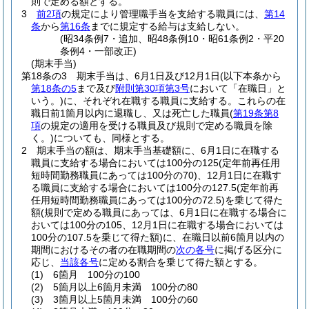
則で定める額とする。
3
前2項
の規定により管理職手当を支給する職員には、
第14
条
から
第16条
までに規定する給与は支給しない。
(昭34条例7・追加、昭48条例10・昭61条例2・平20
条例4・一部改正)
(期末手当)
第18条の3
期末手当は、6月1日及び12月1日
(以下本条から
第18条の5
まで及び
附則第30項第3号
において「在職日」と
いう。)
に、それぞれ在職する職員に支給する。
これらの在
職日前1箇月以内に退職し、又は死亡した職員
(
第19条第8
項
の規定の適用を受ける職員及び規則で定める職員を除
く。)
についても、同様とする。
2
期末手当の額は、期末手当基礎額に、6月1日に在職する
職員に支給する場合においては100分の125
(定年前再任用
短時間勤務職員にあっては100分の70)
、12月1日に在職す
る職員に支給する場合においては100分の127.5
(定年前再
任用短時間勤務職員にあっては100分の72.5)
を乗じて得た
額
(規則で定める職員にあっては、6月1日に在職する場合に
おいては100分の105、12月1日に在職する場合においては
100分の107.5を乗じて得た額)
に、在職日以前6箇月以内の
期間におけるその者の在職期間の
次の各号
に掲げる区分に
応じ、
当該各号
に定める割合を乗じて得た額とする。
(1)
6箇月 100分の100
(2)
5箇月以上6箇月未満 100分の80
(3)
3箇月以上5箇月未満 100分の60