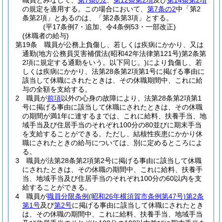
職員とみなして、
第7条の2
、
第12条第2項
及び
第14条第2項
の規定を適用する。
この場合において、
第7条の2
中「第2
条第2項」とあるのは、「第2条第3項」とする。
(平17条例7・追加、令4条例53・一部改正)
(休職者の給与)
第19条
職員が公務上負傷し、若しくは疾病にかかり、又は
通勤
(地方公務員災害補償法
(昭和42年法律第121号)
第2条第
2項に規定する通勤をいう。以下同じ。)
により負傷し、若
しくは疾病にかかり、法第28条第2項第1号に掲げる事由に
該当して休職にされたときは、その休職期間中、これに給
与の全額を支給する。
2
職員が
前項
以外の心身の故障により、法第28条第2項第1
号に掲げる事由に該当して休職にされたときは、その休職
の期間が満1年に達するまでは、これに給料、扶養手当、地
域手当及び住居手当のそれぞれ100分の80並びに期末手当
を支給することができる。
ただし、結核性疾患にかかり休
職にされたときの給与については、別に定めるところによ
る。
3
職員が法第28条第2項第2号に掲げる事由に該当して休職
にされたときは、その休職の期間中、これに給料、扶養手
当、地域手当及び住居手当のそれぞれ100分の60以内を支
給することができる。
4
職員が
職員分限条例
(昭和26年横須賀市条例第47号)
第2条
第1号
及び
第2号
に掲げる事由に該当して休職にされたとき
は、その休職の期間中、これに給料、扶養手当、地域手当