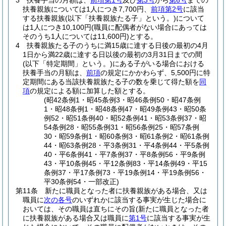
3
扶養手当の月額は、
前項第1号
及び
第3号
から
第6号
までの
扶養親族については1人につき7,700円、
前項第2号
に該当
する扶養親族
(以下「扶養親族たる子」という。)
について
は1人につき10,100円
(職員に配偶者がない場合にあっては
そのうち1人については11,600円)
とする。
4
扶養親族たる子のうちに満15歳に達する日後の最初の4月
1日から満22歳に達する日以後の最初の3月31日までの間
(以下「特定期間」という。)
にある子がいる場合における
扶養手当の月額は、
前項
の規定にかかわらず、5,500円に特
定期間にある当該扶養親族たる子の数を乗じて得た額を
同
項
の規定による額に加算した額とする。
(昭42条例1・昭45条例3・昭46条例50・昭47条例
1・昭48条例1・昭48条例47・昭49条例43・昭50条
例52・昭51条例40・昭52条例41・昭53条例37・昭
54条例28・昭55条例31・昭56条例25・昭57条例
30・昭59条例1・昭60条例3・昭61条例2・昭61条例
44・昭63条例28・平3条例31・平4条例44・平5条例
40・平6条例41・平7条例37・平8条例56・平9条例
43・平10条例45・平12条例83・平14条例49・平15
条例37・平17条例73・平19条例14・平19条例56・
平30条例54・一部改正)
第11条
新たに職員となった者に扶養親族がある場合、又は
職員に
次の各号
のいずれかに該当する事実が生じた場合に
おいては、その職員は直ちにその旨
(新たに職員となった者
に扶養親族がある場合又は職員に
第1号
に該当する事実が生