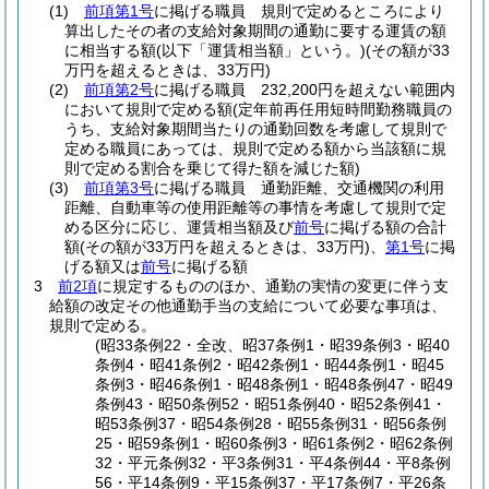
(1)
前項第1号
に掲げる職員 規則で定めるところにより
算出したその者の支給対象期間の通勤に要する運賃の額
に相当する額
(以下「運賃相当額」という。)
(その額が33
万円を超えるときは、33万円)
(2)
前項第2号
に掲げる職員 232,200円を超えない範囲内
において規則で定める額
(定年前再任用短時間勤務職員の
うち、支給対象期間当たりの通勤回数を考慮して規則で
定める職員にあっては、規則で定める額から当該額に規
則で定める割合を乗じて得た額を減じた額)
(3)
前項第3号
に掲げる職員 通勤距離、交通機関の利用
距離、自動車等の使用距離等の事情を考慮して規則で定
める区分に応じ、運賃相当額及び
前号
に掲げる額の合計
額
(その額が33万円を超えるときは、33万円)
、
第1号
に掲
げる額又は
前号
に掲げる額
3
前2項
に規定するもののほか、通勤の実情の変更に伴う支
給額の改定その他通勤手当の支給について必要な事項は、
規則で定める。
(昭33条例22・全改、昭37条例1・昭39条例3・昭40
条例4・昭41条例2・昭42条例1・昭44条例1・昭45
条例3・昭46条例1・昭48条例1・昭48条例47・昭49
条例43・昭50条例52・昭51条例40・昭52条例41・
昭53条例37・昭54条例28・昭55条例31・昭56条例
25・昭59条例1・昭60条例3・昭61条例2・昭62条例
32・平元条例32・平3条例31・平4条例44・平8条例
56・平14条例9・平15条例37・平17条例7・平26条