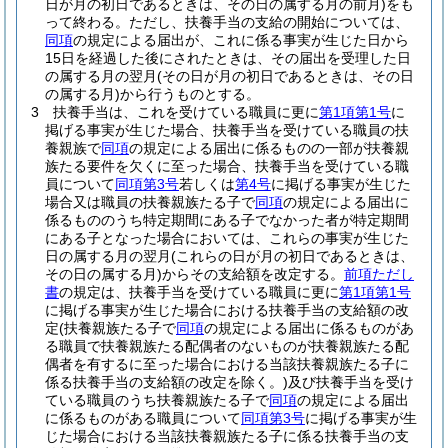
日が月の初日であるときは、その日の属する月の前月)
をも
って終わる。
ただし、扶養手当の支給の開始については、
同項
の規定による届出が、これに係る事実が生じた日から
15日を経過した後にされたときは、その届出を受理した日
の属する月の翌月
(その日が月の初日であるときは、その日
の属する月)
から行うものとする。
3
扶養手当は、これを受けている職員に更に
第1項第1号
に
掲げる事実が生じた場合、扶養手当を受けている職員の扶
養親族で
同項
の規定による届出に係るものの一部が扶養親
族たる要件を欠くに至った場合、扶養手当を受けている職
員について
同項第3号
若しくは
第4号
に掲げる事実が生じた
場合又は職員の扶養親族たる子で
同項
の規定による届出に
係るもののうち特定期間にある子でなかった者が特定期間
にある子となった場合においては、これらの事実が生じた
日の属する月の翌月
(これらの日が月の初日であるときは、
その日の属する月)
からその支給額を改定する。
前項ただし
書
の規定は、扶養手当を受けている職員に更に
第1項第1号
に掲げる事実が生じた場合における扶養手当の支給額の改
定
(扶養親族たる子で
同項
の規定による届出に係るものがあ
る職員で扶養親族たる配偶者のないものが扶養親族たる配
偶者を有するに至った場合における当該扶養親族たる子に
係る扶養手当の支給額の改定を除く。)
及び扶養手当を受け
ている職員のうち扶養親族たる子で
同項
の規定による届出
に係るものがある職員について
同項第3号
に掲げる事実が生
じた場合における当該扶養親族たる子に係る扶養手当の支