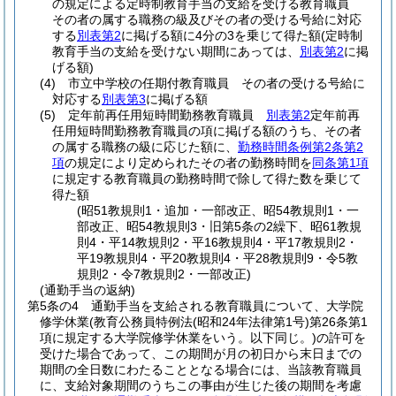
の規定による定時制教育手当の支給を受ける教育職員
その者の属する職務の級及びその者の受ける号給に対応
する
別表第2
に掲げる額に4分の3を乗じて得た額
(定時制
教育手当の支給を受けない期間にあっては、
別表第2
に掲
げる額)
(4)
市立中学校の任期付教育職員 その者の受ける号給に
対応する
別表第3
に掲げる額
(5)
定年前再任用短時間勤務教育職員
別表第2
定年前再
任用短時間勤務教育職員の項に掲げる額のうち、その者
の属する職務の級に応じた額に、
勤務時間条例第2条第2
項
の規定により定められたその者の勤務時間を
同条第1項
に規定する教育職員の勤務時間で除して得た数を乗じて
得た額
(昭51教規則1・追加・一部改正、昭54教規則1・一
部改正、昭54教規則3・旧第5条の2繰下、昭61教規
則4・平14教規則2・平16教規則4・平17教規則2・
平19教規則4・平20教規則4・平28教規則9・令5教
規則2・令7教規則2・一部改正)
(通勤手当の返納)
第5条の4
通勤手当を支給される教育職員について、大学院
修学休業
(教育公務員特例法
(昭和24年法律第1号)
第26条第1
項に規定する大学院修学休業をいう。以下同じ。)
の許可を
受けた場合であって、この期間が月の初日から末日までの
期間の全日数にわたることとなる場合には、当該教育職員
に、支給対象期間のうちこの事由が生じた後の期間を考慮