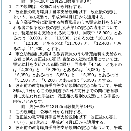
附
則
(平成8年12月25日
教規則第8号)
1
この規則は、公布の日から施行する。
2
改正後の教育職員手当等支給規則
(以下「改正後の規則」
という。)
の規定は、平成8年4月1日から適用する。
3
市立高等学校に勤務する教育職員のうち暫定給料を支給さ
れる者に係る改正後の規則別表第1の規定の適用について
は、暫定給料を支給される間に限り、同表中「8,900」とあ
るのは「8,600」と、「10,500」とあるのは「10,100」
と、「12,100」とあるのは「11,700」と、「12,400」とあ
るのは「11,900」とする。
4
市立幼稚園に勤務する教育職員のうち暫定給料を支給され
る者に係る改正後の規則別表第2の規定の適用については、
暫定給料を支給される間に限り、同表中「4,450」とあるの
は「4,300」と、「5,250」とあるのは「5,050」と、
「6,050」とあるのは「5,850」と、「5,350」とあるのは
「5,150」と、「6,200」とあるのは「5,950」とする。
5
改正前の教育職員手当等支給規則の規定に基づいて、平成
8年4月1日からこの規則施行の日の前日までの間に教育職
員に支払われた手当は、改正後の規則の規定による手当の
内払いとみなす。
附
則
(平成9年12月25日
教規則第14号)
1
この規則は、公布の日から施行する。
2
改正後の教育職員手当等支給規則
(以下「改正後の規則」
という。)
の規定は、平成9年4月1日から適用する。
3
改正前の教育職員手当等支給規則の規定に基づいて、平成