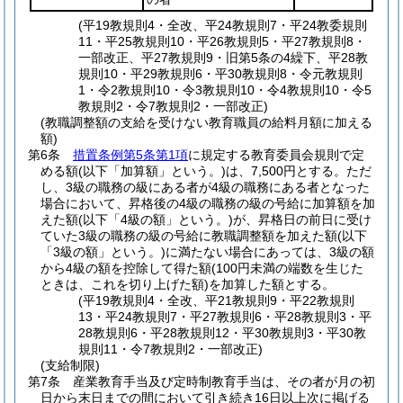
(平19教規則4・全改、平24教規則7・平24教委規則
11・平25教規則10・平26教規則5・平27教規則8・
一部改正、平27教規則9・旧第5条の4繰下、平28教
規則10・平29教規則6・平30教規則8・令元教規則
1・令2教規則10・令3教規則10・令4教規則10・令5
教規則2・令7教規則2・一部改正)
(教職調整額の支給を受けない教育職員の給料月額に加える
額)
第6条
措置条例第5条第1項
に規定する教育委員会規則で定
める額
(以下「加算額」という。)
は、7,500円とする。
ただ
し、3級の職務の級にある者が4級の職務にある者となった
場合において、昇格後の4級の職務の級の号給に加算額を加
えた額
(以下「4級の額」という。)
が、昇格日の前日に受け
ていた3級の職務の級の号給に教職調整額を加えた額
(以下
「3級の額」という。)
に満たない場合にあっては、3級の額
から4級の額を控除して得た額
(100円未満の端数を生じた
ときは、これを切り上げた額)
を加算した額とする。
(平19教規則4・全改、平21教規則9・平22教規則
13・平24教規則7・平27教規則6・平28教規則3・平
28教規則6・平28教規則12・平30教規則3・平30教
規則11・令7教規則2・一部改正)
(支給制限)
第7条
産業教育手当及び定時制教育手当は、その者が月の初
日から末日までの間において引き続き16日以上次に掲げる