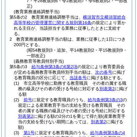
7・平28教規則6・令2教規則7・令5教規則2・一部改
正)
(教育業務連絡調整手当)
第5条の2
教育業務連絡調整手当は、
横須賀市立横須賀総合
高等学校の管理運営に関する規則第16条
の規定により置か
れる主任が、当該担当する業務に従事したときに支給す
る。
2
教育業務連絡調整手当の額は、業務に従事した1日につき
200円とする。
(昭54教規則3・追加、平14教規則2・平15教規則9・
一部改正)
(義務教育等教員特別手当)
第5条の3
給与条例第3条の6第2項
の規定により教育委員会
が定める義務教育等教員特別手当の額は、
次の各号
に掲げ
る教育職員の区分に応じて、
当該各号
に掲げる額とする。
(1)
市立高等学校に勤務する教育職員 その者の属する職
務の級及びその者の受ける号給に対応する
別表第2
に掲げ
る額
(2)
前号
に規定する教育職員のうち、
給与条例第3条の3
の
規定による産業教育手当の支給を受ける教育職員 その
者の属する職務の級及びその者の受ける号給に対応する
別表第2
に掲げる額の2分の1を乗じて得た額
(産業教育手
当の支給を受けない期間にあっては、
別表第2
に掲げる
額)
(3)
第1号
に規定する教育職員のうち、
給与条例第3条の4