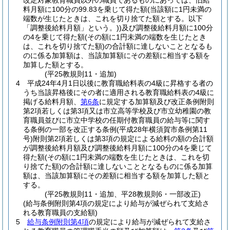
改定対象教育職員以外の職員であるものにあっては、旧給
料月額に100分の99.83を乗じて得た額
(当該額に1円未満の
端数が生じたときは、これを切り捨てた額とする。以下
「調整後給料月額」という。)
)
及び調整後給料月額に100分
の4を乗じて得た額
(その額に1円未満の端数を生じたとき
は、これを切り捨てた額)
の合計額に達しないこととなるも
のに係る加算額は、当該加算額にその差額に相当する額を
加算した額とする。
(平25教規則11・追加)
4
平成24年4月1日以後に教育職給料表の4級に昇格する者の
うち当該昇格後にその者に適用される教育職給料表の4級に
掲げる給料月額、
第6条
に規定する加算額及び改正条例附則
第2項若しくは第3項又は市立高等学校及び市立幼稚園の教
育職員並びに市立中学校の任期付教育職員の給与等に関す
る条例の一部を改正する条例
(平成28年横須賀市条例第11
号)
附則第2項若しくは第3項の規定による給料の額の合計額
が調整後給料月額及び調整後給料月額に100分の4を乗じて
得た額
(その額に1円未満の端数を生じたときは、これを切
り捨てた額)
の合計額に達しないこととなるものに係る加算
額は、当該加算額にその差額に相当する額を加算した額と
する。
(平25教規則11・追加、平28教規則6・一部改正)
(給与条例附則第4項の規定により給与が減ぜられて支給さ
れる教育職員の支給額)
5
給与条例附則第4項
の規定により給与が減ぜられて支給さ