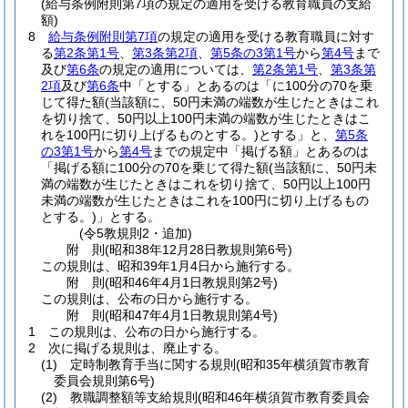
(給与条例附則第7項の規定の適用を受ける教育職員の支給
額)
8
給与条例附則第7項
の規定の適用を受ける教育職員に対す
る
第2条第1号
、
第3条第2項
、
第5条の3第1号
から
第4号
まで
及び
第6条
の規定の適用については、
第2条第1号
、
第3条第
2項
及び
第6条
中「とする」とあるのは「に100分の70を乗
じて得た額
(当該額に、50円未満の端数が生じたときはこれ
を切り捨て、50円以上100円未満の端数が生じたときはこ
れを100円に切り上げるものとする。)
とする」と、
第5条
の3第1号
から
第4号
までの規定中「掲げる額」とあるのは
「掲げる額に100分の70を乗じて得た額
(当該額に、50円未
満の端数が生じたときはこれを切り捨て、50円以上100円
未満の端数が生じたときはこれを100円に切り上げるもの
とする。)
」とする。
(令5教規則2・追加)
附
則
(昭和38年12月28日
教規則第6号)
この規則は、昭和39年1月4日から施行する。
附
則
(昭和46年4月1日
教規則第2号)
この規則は、公布の日から施行する。
附
則
(昭和47年4月1日
教規則第4号)
1
この規則は、公布の日から施行する。
2
次に掲げる規則は、廃止する。
(1)
定時制教育手当に関する規則
(昭和35年横須賀市教育
委員会規則第6号)
(2)
教職調整額等支給規則
(昭和46年横須賀市教育委員会