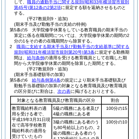
して、
職員の通勤手当に関する規則
(昭和33年横須賀市規則
第45号)
第12条の2第2項
に規定する額を返納させるものと
する。
(平27教規則9・追加)
(期末手当及び勤勉手当の支給の特例)
第5条の5
大学院修学休業をしている教育職員の期末手当の
算定に係る在職期間については、大学院修学休業の期間の2
分の1をその者の在職期間から除算する。
2
職員に支給する期末手当及び勤勉手当の支給基準に関する
規則
(昭和31年横須賀市規則第20号)
第3条
に規定する勤務期
間は、
給与条例
の適用を受ける教育職員として在職した期
間から大学院修学休業の期間を除算した期間とする。
(平27教規則9・追加)
(期末手当基礎額等の加算)
第5条の6
給与条例第4条
の規定により期末手当基礎額及び
勤勉手当基礎額の加算の対象となる教育職員及び教育職員
の区分並びに割合は、
次の表
に掲げるとおりとする。
対象となる教育職員及び教育職員の区分
割合
教育職給料表の適
5級の職務にある者及び
100分の15
用を受ける者で、
4級の職務にある者
平成19年3月31日現
3級の職務にある者のう
100分の10
在で高等学校教育
ち80号給以上のもの、2
職給料表の適用を
級の職務にある者のう
受けていたもの
ち120号給以上のもの及