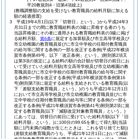
平20教規則4・旧第4項繰上)
(教職調整額の支給を受けない教育職員の給料月額に加える
額の経過措置)
3
平成19年4月1日
(以下「切替日」という。)
から平成24年3
月31日までの間に教育職給料表の3級に昇格する者のうち
当該昇格後にその者に適用される教育職給料表の3級に掲げ
る給料月額、
第6条
に規定する加算額及び市立高等学校及び
市立幼稚園の教育職員並びに市立中学校の任期付教育職員
の給与等に関する条例の一部を改正する条例
(平成22年横須
賀市条例第49号。以下「改正条例」という。)
附則第2項又
は第3項の規定による給料の額の合計額が切替日の前日にお
いて受けていた給料月額
(市立高等学校及び市立幼稚園の教
育職員並びに市立中学校の任期付教育職員の給与等に関す
る条例の一部を改正する条例
(平成19年横須賀市条例第16
号)
附則第7項に規定する給料を支給されている教育職員
(以
下「差額支給教育職員」という。)
のうち平成21年12月1日
において市立高等学校及び市立幼稚園の教育職員並びに市
立中学校の任期付教育職員の給与等に関する条例の一部を
改正する条例
(平成21年横須賀市条例第41号)
附則第2項に規
定する教育職員
(以下「減額改定対象教育職員」という。)
にあっては、切替日の前日に受けていた給料月額
(以下「旧
給料月額」という。)
に100分の99.65を乗じて得た額
(当該
額に1円未満の端数が生じたときは、これを切り捨てた額)
)
(差額支給教育職員のうち、平成21年12月1日において減額