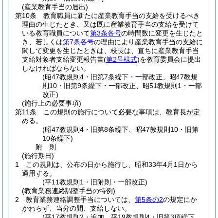
(産業教育手当の届出)
第10条
教育職員に新たに産業教育手当の支給を受けるべき
理由の生じたとき、又は既に産業教育手当の支給を受けて
いる教育職員について
第3条各号
の時間数に変更を生じたと
き、若しくは
第7条各号
の理由により産業教育手当の支給に
関して変更を生じたときは、校長は、直ちに産業教育手当
支給対象者支給変更報告書
(
第2号様式
)
を教育委員会に提出
しなければならない。
(昭47教規則4・旧第7条繰下・一部改正、昭47教規
則10・旧第9条繰下・一部改正、昭51教規則1・一部
改正)
(施行上の必要事項)
第11条
この規則の施行について必要な事項は、教育長が定
める。
(昭47教規則4・旧第8条繰下、昭47教規則10・旧第
10条繰下)
附
則
(施行期日)
1
この規則は、公布の日から施行し、昭和33年4月1日から
適用する。
(平11教規則1・旧附則・一部改正)
(教育業務連絡調整手当の特例)
2
教育業務連絡調整手当については、
第5条の2
の規定にか
かわらず、当分の間、支給しない。
(平17教規則2・追加、平19教規則4・旧第3項繰下、