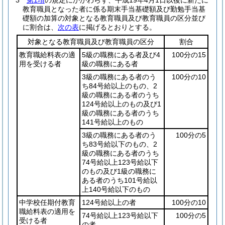
3
第1項
の規定にかかわらず、平成19年4月1日以後に新たに
教育職員となった者に係る期末手当基礎額及び勤勉手当基
礎額の加算の対象となる教育職員及び教育職員の区分並び
に割合は、
次の表
に掲げるとおりとする。
対象となる教育職員及び教育職員の区分
割合
教育職給料表の適
5級の職務にある者及び4
100分の15
用を受ける者
級の職務にある者
3級の職務にある者のう
100分の10
ち84号給以上のもの、2
級の職務にある者のうち
124号給以上のもの及び1
級の職務にある者のうち
141号給以上のもの
3級の職務にある者のう
100分の5
ち83号給以下のもの、2
級の職務にある者のうち
74号給以上123号給以下
のもの及び1級の職務に
ある者のうち101号給以
上140号給以下のもの
中学校任期付教育
124号給以上の者
100分の10
職給料表の適用を
74号給以上123号給以下
100分の5
受ける者
の者