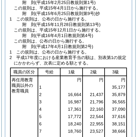
附
則
(平成15年2月25日
教規則第1号)
この規則は、平成15年4月1日から施行する。
附
則
(平成15年6月25日
教規則第9号)
抄
1
この規則は、公布の日から施行する。
附
則
(平成15年11月28日
教規則第13号)
この規則は、平成15年12月1日から施行する。
附
則
(平成16年4月1日
教規則第4号)
この規則は、公布の日から施行する。
附
則
(平成17年4月1日
教規則第2号)
1
この規則は、公布の日から施行する。
2
平成17年度における産業教育手当の額は、別表第1の規定
にかかわらず、次表に定める額とする。
職員の区分
号給
1級
2級
3級
再任用教育
円
円
円
職員以外の
1
35,177
教育職員
2
16,664
21,437
35,879
3
16,987
21,796
36,565
4
17,361
22,160
37,090
5
17,772
22,544
37,616
6
18,240
22,955
38,151
7
18,760
23,527
38,666