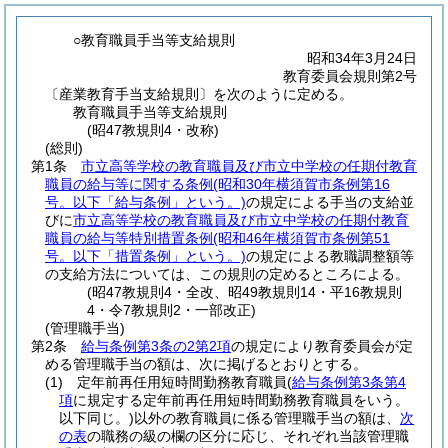
○教育職員手当等支給規則
昭和34年3月24日
教育委員会規則第2号
〔産業教育手当支給規則〕を次のように定める。
教育職員手当等支給規則
(昭47教規則4・改称)
(総則)
第1条
市立高等学校の教育職員及び市立中学校の任期付教育
職員の給与等に関する条例
(昭和30年横須賀市条例第16
号。以下「給与条例」という。)
の規定による手当の支給並
びに
市立高等学校の教育職員及び市立中学校の任期付教育
職員の給与等特別措置条例
(昭和46年横須賀市条例第51
号。以下「措置条例」という。)
の規定による教職調整額等
の支給方法については、この規則の定めるところによる。
(昭47教規則4・全改、昭49教規則14・平16教規則
4・令7教規則2・一部改正)
(管理職手当)
第2条
給与条例第3条の2第2項
の規定により教育委員会が定
める管理職手当の額は、次に掲げるとおりとする。
(1)
定年前再任用短時間勤務教育職員
(
給与条例第3条第4
項
に規定する定年前再任用短時間勤務教育職員をいう。
以下同じ。)
以外の教育職員に係る管理職手当の額は、
次
の表
の職務の級の欄の区分に応じ、それぞれ当該管理職