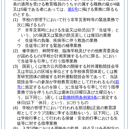
表の適用を受ける教育職員のうちその属する職務の級が4級
又は5級である者にあっては、
第5号
に掲げる業務に限るも
のとする。
(1)
学校の管理下において行う非常災害時等の緊急業務で
次に掲げるもの
ア
非常災害時における生徒又は幼児
(以下「生徒等」と
いう。)
の保護又は緊急の防災若しくは復旧の業務
イ
生徒等の負傷、疾病等に伴う救急の業務
ウ
生徒等に対する緊急の補導業務
(2)
修学旅行、林間学校、臨海学校及びその他教育委員会
が認めるもの
(学校が計画実施するものに限る。)
におい
て生徒等を引率して行う指導業務
(3)
国若しくは地方公共団体の開催する対外運動競技会等
又は市以上の区域を単位とする学校体育団体若しくは教
育研究団体の開催する対外運動競技会等であって、当該
競技会等への参加が学校教育活動として行われるもの
(
前
号
に規定するものを除く。)
に生徒等を引率して行う指導
業務で泊を伴うもの又は週休日
(日曜日及び土曜日をい
う。以下同じ。)
若しくは
勤務時間条例第9条
に規定する
休日
(以下「休日」という。)
に行うもの
(4)
学校の管理下において行われる部活動
(正規の教育課
程としてクラブ活動に準ずる活動をいう。以下同じ。)
又
は学校行事として行われる保健・安全的行事における生
徒等に対する指導業務
(5)
入学試験における受験生の監督、採点又は合否判定の