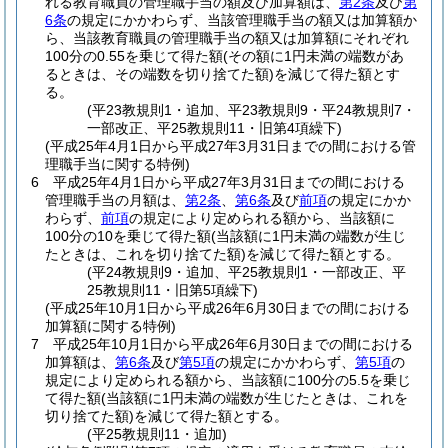
れる教育職員の管理職手当の額及び加算額は、
第2条
及び
第
6条
の規定にかかわらず、当該管理職手当の額又は加算額か
ら、当該教育職員の管理職手当の額又は加算額にそれぞれ
100分の0.55を乗じて得た額
(その額に1円未満の端数があ
るときは、その端数を切り捨てた額)
を減じて得た額とす
る。
(平23教規則1・追加、平23教規則9・平24教規則7・
一部改正、平25教規則11・旧第4項繰下)
(平成25年4月1日から平成27年3月31日までの間における管
理職手当に関する特例)
6
平成25年4月1日から平成27年3月31日までの間における
管理職手当の月額は、
第2条
、
第6条
及び
前項
の規定にかか
わらず、
前項
の規定により定められる額から、当該額に
100分の10を乗じて得た額
(当該額に1円未満の端数が生じ
たときは、これを切り捨てた額)
を減じて得た額とする。
(平24教規則9・追加、平25教規則1・一部改正、平
25教規則11・旧第5項繰下)
(平成25年10月1日から平成26年6月30日までの間における
加算額に関する特例)
7
平成25年10月1日から平成26年6月30日までの間における
加算額は、
第6条
及び
第5項
の規定にかかわらず、
第5項
の
規定により定められる額から、当該額に100分の5.5を乗じ
て得た額
(当該額に1円未満の端数が生じたときは、これを
切り捨てた額)
を減じて得た額とする。
(平25教規則11・追加)