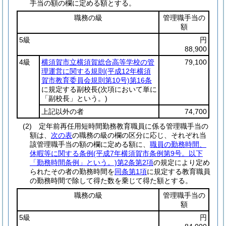
手当の額の欄に定める額とする。
職務の級
管理職手当の
額
5級
円
88,900
4級
横須賀市立横須賀総合高等学校の管
79,100
理運営に関する規則
(平成12年横須
賀市教育委員会規則第10号)
第16条
に規定する副校長
(次項において単に
「副校長」という。)
上記以外の者
74,700
(2)
定年前再任用短時間勤務教育職員に係る管理職手当の
額は、
次の表
の職務の級の欄の区分に応じ、それぞれ当
該管理職手当の額の欄に定める額に、
職員の勤務時間、
休暇等に関する条例
(平成7年横須賀市条例第9号。以下
「勤務時間条例」という。)
第2条第2項
の規定により定め
られたその者の勤務時間を
同条第1項
に規定する教育職員
の勤務時間で除して得た数を乗じて得た額とする。
職務の級
管理職手当の
額
5級
円