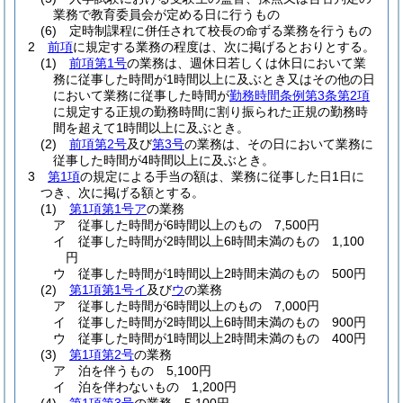
業務で教育委員会が定める日に行うもの
(6)
定時制課程に併任されて校長の命ずる業務を行うもの
2
前項
に規定する業務の程度は、次に掲げるとおりとする。
(1)
前項第1号
の業務は、週休日若しくは休日において業
務に従事した時間が1時間以上に及ぶとき又はその他の日
において業務に従事した時間が
勤務時間条例第3条第2項
に規定する正規の勤務時間に割り振られた正規の勤務時
間を超えて1時間以上に及ぶとき。
(2)
前項第2号
及び
第3号
の業務は、その日において業務に
従事した時間が4時間以上に及ぶとき。
3
第1項
の規定による手当の額は、業務に従事した日1日に
つき、次に掲げる額とする。
(1)
第1項第1号ア
の業務
ア
従事した時間が6時間以上のもの 7,500円
イ
従事した時間が2時間以上6時間未満のもの 1,100
円
ウ
従事した時間が1時間以上2時間未満のもの 500円
(2)
第1項第1号イ
及び
ウ
の業務
ア
従事した時間が6時間以上のもの 7,000円
イ
従事した時間が2時間以上6時間未満のもの 900円
ウ
従事した時間が1時間以上2時間未満のもの 400円
(3)
第1項第2号
の業務
ア
泊を伴うもの 5,100円
イ
泊を伴わないもの 1,200円