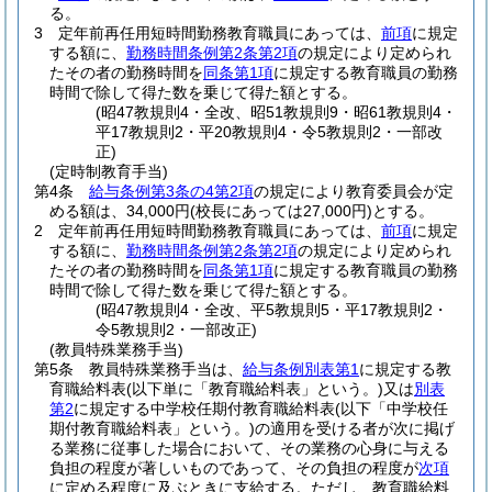
る。
3
定年前再任用短時間勤務教育職員にあっては、
前項
に規定
する額に、
勤務時間条例第2条第2項
の規定により定められ
たその者の勤務時間を
同条第1項
に規定する教育職員の勤務
時間で除して得た数を乗じて得た額とする。
(昭47教規則4・全改、昭51教規則9・昭61教規則4・
平17教規則2・平20教規則4・令5教規則2・一部改
正)
(定時制教育手当)
第4条
給与条例第3条の4第2項
の規定により教育委員会が定
める額は、34,000円
(校長にあっては27,000円)
とする。
2
定年前再任用短時間勤務教育職員にあっては、
前項
に規定
する額に、
勤務時間条例第2条第2項
の規定により定められ
たその者の勤務時間を
同条第1項
に規定する教育職員の勤務
時間で除して得た数を乗じて得た額とする。
(昭47教規則4・全改、平5教規則5・平17教規則2・
令5教規則2・一部改正)
(教員特殊業務手当)
第5条
教員特殊業務手当は、
給与条例別表第1
に規定する教
育職給料表
(以下単に「教育職給料表」という。)
又は
別表
第2
に規定する中学校任期付教育職給料表
(以下「中学校任
期付教育職給料表」という。)
の適用を受ける者が次に掲げ
る業務に従事した場合において、その業務の心身に与える
負担の程度が著しいものであって、その負担の程度が
次項
に定める程度に及ぶときに支給する。
ただし、教育職給料