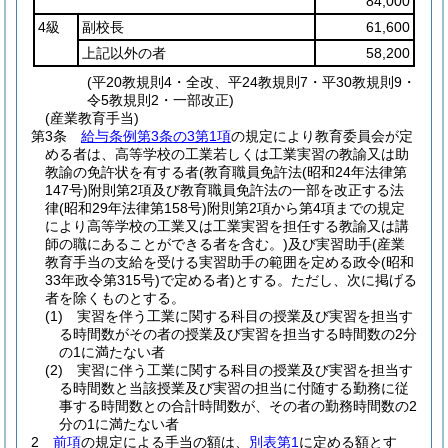
84,000
4級
副校長
61,600
上記以外の者
58,200
(平20教規則4・全改、平24教規則7・平30教規則9・
令5教規則2・一部改正)
(産業教育手当)
第3条
給与条例第3条の3第1項
の規定により教育委員会が定
める者は、高等学校の工業若しくは工業実習の教諭又は助
教諭の免許状を有する者
(教育職員免許法
(昭和24年法律第
147号)
附則第2項及び教育職員免許法の一部を改正する法
律
(昭和29年法律第158号)
附則第2項から第4項までの規定
により高等学校の工業又は工業実習を担任する教諭又は講
師の職にあることができる者を含む。)
及び実習助手
(産業
教育手当の支給を受ける実習助手の範囲を定める政令
(昭和
33年政令第315号)
で定める者)
とする。
ただし、次に掲げる
者を除くものとする。
(1)
実習を伴う工業に関する科目の授業及び実習を担当す
る時間数がその者の授業及び実習を担当する時間数の2分
の1に満たない者
(2)
実習に伴う工業に関する科目の授業及び実習を担当す
る時間数と当該授業及び実習の担当に付随する勤務に従
事する時間数との合計時間数が、その者の勤務時間数の2
分の1に満たない者
2
前項
の規定による手当の額は、
別表第1
に定める額とす