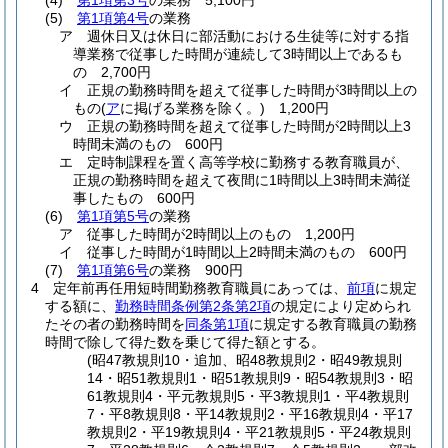
(4)
第1項第3号
の業務 5,100円
(5)
第1項第4号
の業務
ア
週休日又は休日に部活動における生徒等に対する指
導業務で従事した時間が連続して3時間以上であるも
の 2,700円
イ
正規の勤務時間を超えて従事した時間が3時間以上の
もの
(
ア
に掲げる業務を除く。)
1,200円
ウ
正規の勤務時間を超えて従事した時間が2時間以上3
時間未満のもの 600円
エ
定時制課程を置く高等学校に勤務する教育職員が、
正規の勤務時間を超えて夜間に1時間以上3時間未満従
事したもの 600円
(6)
第1項第5号
の業務
ア
従事した時間が2時間以上のもの 1,200円
イ
従事した時間が1時間以上2時間未満のもの 600円
(7)
第1項第6号
の業務 900円
4
定年前再任用短時間勤務教育職員にあっては、
前項
に規定
する額に、
勤務時間条例第2条第2項
の規定により定められ
たその者の勤務時間を
同条第1項
に規定する教育職員の勤務
時間で除して得た数を乗じて得た額とする。
(昭47教規則10・追加、昭48教規則2・昭49教規則
14・昭51教規則1・昭51教規則9・昭54教規則3・昭
61教規則4・平元教規則5・平3教規則1・平4教規則
7・平8教規則8・平14教規則2・平16教規則4・平17
教規則2・平19教規則4・平21教規則5・平24教規則