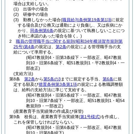
場合は支給しない。
(1)
出張中の場合
(2)
研修中の場合
(3)
勤務しなかった場合
(
職員給与条例第19条第1項
に規定
する場合及び公務又は通勤により負傷し、又は疾病にか
かり、
同条例第6条
の規定に基づいて執務しないことにつ
き特に承認のあった場合を除く。)
2
職員の管理職手当に関する規則
(昭和34年横須賀市規則第
25号)
第4条
の規定は、
第2条
の規定による管理職手当の支
給について準用する。
(昭47教規則4・旧第3条繰下・一部改正、昭47教規
則10・旧第6条繰下、昭51教規則1・平2教規則4・一
部改正)
(支給方法)
第8条
第2条
から
第5条の3
までに規定する手当、
第6条
に規
定する額及び
措置条例第3条第1項
の規定による教職調整額
は、給料の支給方法に準じて支給する。
(昭47教規則4・旧第5条繰下・一部改正、昭47教規
則10・旧第7条繰下・一部改正、昭51教規則1・昭54
教規則9・一部改正)
(産業教育手当実績簿の作成及び保管)
第9条
校長は、産業教育手当実績簿
(
第1号様式
)
を作成し、
これを保管しなければならない。
(昭47教規則4・旧第6条繰下・一部改正、昭47教規
則10・旧第8条繰下)