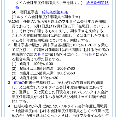
タイム会計年度任用職員の手当を除く。)
給与条例第16
条
(4)
宿日直手当
給与条例第18条
(フルタイム会計年度任用職員の期末手当)
第10条
任期の定めが6月以上のフルタイム会計年度任用職
員であって、6月1日及び12月1日
(以下「在職日」という。)
に、それぞれ在職するものに対し、期末手当を支給する。
これらの在職日前1箇月以内に退職し、又は死亡したフルタ
イム会計年度任用職員についても、同様とする。
2
期末手当の額は、期末手当基礎額に100分の126.25を乗じ
て得た額に、在職日以前6箇月以内の期間におけるその者の
在職期間の
次の各号
に掲げる区分に応じ、
当該各号
に定め
る割合を乗じて得た額とする。
(1)
6箇月 100分の100
(2)
5箇月以上6箇月未満 100分の80
(3)
3箇月以上5箇月未満 100分の60
(4)
3箇月未満 100分の30
3
前項
の期末手当基礎額は、それぞれの在職日現在
(退職
し、又は死亡したフルタイム会計年度任用職員にあって
は、退職し、又は死亡した日現在)
においてフルタイム会計
年度任用職員が受けるべき給料及び地域手当の月額の合計
額とする。
4
任期の定めが6月に満たないフルタイム会計年度任用職員
の1会計年度内における会計年度任用職員としての任期の定
めの合計が6月以上になったときは、当該フルタイム会計年