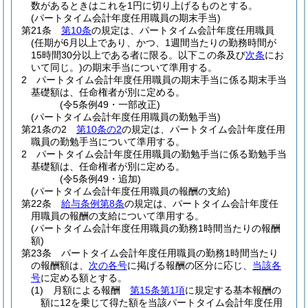
数があるときはこれを1円に切り上げるものとする。
(パートタイム会計年度任用職員の期末手当)
第21条
第10条
の規定は、パートタイム会計年度任用職員
(任期が6月以上であり、かつ、1週間当たりの勤務時間が
15時間30分以上である者に限る。以下この条及び
次条
にお
いて同じ。)
の期末手当について準用する。
2
パートタイム会計年度任用職員の期末手当に係る期末手当
基礎額は、任命権者が別に定める。
(令5条例49・一部改正)
(パートタイム会計年度任用職員の勤勉手当)
第21条の2
第10条の2
の規定は、パートタイム会計年度任用
職員の勤勉手当について準用する。
2
パートタイム会計年度任用職員の勤勉手当に係る勤勉手当
基礎額は、任命権者が別に定める。
(令5条例49・追加)
(パートタイム会計年度任用職員の報酬の支給)
第22条
給与条例第8条
の規定は、パートタイム会計年度任
用職員の報酬の支給について準用する。
(パートタイム会計年度任用職員の勤務1時間当たりの報酬
額)
第23条
パートタイム会計年度任用職員の勤務1時間当たり
の報酬額は、
次の各号
に掲げる報酬の区分に応じ、
当該各
号
に定める額とする。
(1)
月額による報酬
第15条第1項
に規定する基本報酬の
額に12を乗じて得た額を当該パートタイム会計年度任用