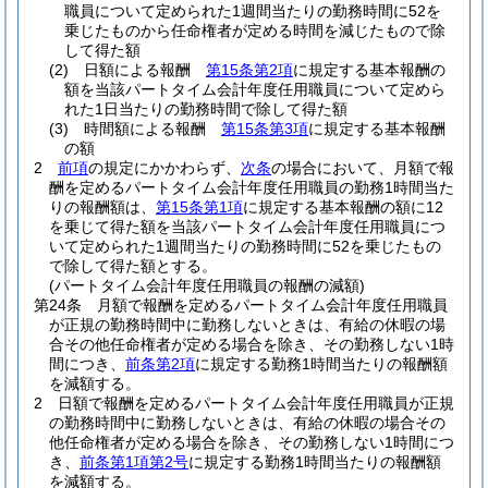
職員について定められた1週間当たりの勤務時間に52を
乗じたものから任命権者が定める時間を減じたもので除
して得た額
(2)
日額による報酬
第15条第2項
に規定する基本報酬の
額を当該パートタイム会計年度任用職員について定めら
れた1日当たりの勤務時間で除して得た額
(3)
時間額による報酬
第15条第3項
に規定する基本報酬
の額
2
前項
の規定にかかわらず、
次条
の場合において、月額で報
酬を定めるパートタイム会計年度任用職員の勤務1時間当た
りの報酬額は、
第15条第1項
に規定する基本報酬の額に12
を乗じて得た額を当該パートタイム会計年度任用職員につ
いて定められた1週間当たりの勤務時間に52を乗じたもの
で除して得た額とする。
(パートタイム会計年度任用職員の報酬の減額)
第24条
月額で報酬を定めるパートタイム会計年度任用職員
が正規の勤務時間中に勤務しないときは、有給の休暇の場
合その他任命権者が定める場合を除き、その勤務しない1時
間につき、
前条第2項
に規定する勤務1時間当たりの報酬額
を減額する。
2
日額で報酬を定めるパートタイム会計年度任用職員が正規
の勤務時間中に勤務しないときは、有給の休暇の場合その
他任命権者が定める場合を除き、その勤務しない1時間につ
き、
前条第1項第2号
に規定する勤務1時間当たりの報酬額
を減額する。