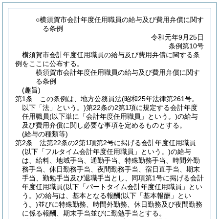
○横須賀市会計年度任用職員の給与及び費用弁償に関す
る条例
令和元年9月25日
条例第10号
横須賀市会計年度任用職員の給与及び費用弁償に関する条
例をここに公布する。
横須賀市会計年度任用職員の給与及び費用弁償に関す
る条例
(趣旨)
第1条
この条例は、地方公務員法
(昭和25年法律第261号。
以下「法」という。)
第22条の2第1項に規定する会計年度
任用職員
(以下単に「会計年度任用職員」という。)
の給与
及び費用弁償に関し必要な事項を定めるものとする。
(給与の種類等)
第2条
法第22条の2第1項第2号に掲げる会計年度任用職員
(以下「フルタイム会計年度任用職員」という。)
の給与
は、給料、地域手当、通勤手当、特殊勤務手当、時間外勤
務手当、休日勤務手当、夜間勤務手当、宿日直手当、期末
手当、勤勉手当及び退職手当とし、同項第1号に掲げる会計
年度任用職員
(以下「パートタイム会計年度任用職員」とい
う。)
の給与は、基本となる報酬
(以下「基本報酬」とい
う。)
並びに特殊勤務、時間外勤務、休日勤務及び夜間勤務
に係る報酬、期末手当並びに勤勉手当とする。