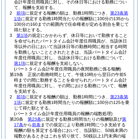
会計年度任用職員に対し、その休日等における勤務につい
て、報酬を支給する。
2
前項
に規定する報酬の額は、勤務1時間につき、
第23条第
1項
に規定する勤務1時間当たりの報酬額に100分の135から
100分の160までの範囲内で任命権者が定める割合を乗じて
得た額とする。
3
第1項
の規定にかかわらず、休日等において勤務すること
を命ぜられたパートタイム会計年度任用職員が、当該休日
等以外の日において当該休日等の勤務時間に相当する時間
を勤務しないこととされたときは、当該パートタイム会計
年度任用職員に対し、当該休日等における勤務について、
第1項
に規定する報酬を支給しない。
(パートタイム会計年度任用職員の夜間勤務に係る報酬)
第19条
正規の勤務時間として、午後10時から翌日の午前5
時までの間に勤務することを命ぜられたパートタイム会計
年度任用職員に対し、その間における勤務について、報酬
を支給する。
2
前項
に規定する報酬の額は、勤務1時間につき、
第23条第
1項
に規定する勤務1時間当たりの報酬額に100分の125を乗
じて得た額とする。
(パートタイム会計年度任用職員の報酬の端数処理)
第20条
第23条
に規定する勤務1時間当たりの報酬額及び
第
17条
から
前条
までの規定により勤務1時間につき支給する
報酬の額を算定する場合において、当該額に、50銭未満の
端数があるときはこれを切り捨て、50銭以上1円未満の端