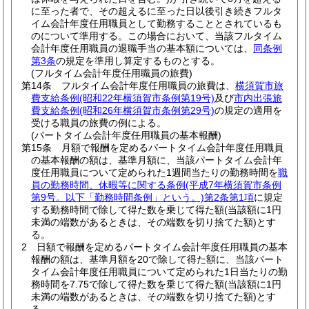
に至った者で、その超えるに至った日以後引き続きフルタ
イム会計年度任用職員として勤務することとされているも
のについて準用する。
この場合において、当該フルタイム
会計年度任用職員の退職手当の基本額については、
同条例
第3条
の規定を準用し算定するものとする。
(フルタイム会計年度任用職員の旅費)
第14条
フルタイム会計年度任用職員の旅費は、
横須賀市旅
費支給条例
(昭和22年横須賀市条例第19号)
及び
市内出張旅
費支給条例
(昭和26年横須賀市条例第29号)
の規定の適用を
受ける職員の旅費の例による。
(パートタイム会計年度任用職員の基本報酬)
第15条
月額で報酬を定めるパートタイム会計年度任用職員
の基本報酬の額は、基準月額に、当該パートタイム会計年
度任用職員について定められた1週間当たりの勤務時間を
職
員の勤務時間、休暇等に関する条例
(平成7年横須賀市条例
第9号。以下「勤務時間条例」という。)
第2条第1項
に規定
する勤務時間で除して得た数を乗じて得た額
(当該額に1円
未満の端数があるときは、その端数を切り捨てた額)
とす
る。
2
日額で報酬を定めるパートタイム会計年度任用職員の基本
報酬の額は、基準月額を20で除して得た額に、当該パート
タイム会計年度任用職員について定められた1日当たりの勤
務時間を7.75で除して得た数を乗じて得た額
(当該額に1円
未満の端数があるときは、その端数を切り捨てた額)
とす