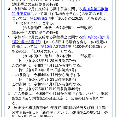
(期末手当の支給割合の特例)
4
令和7年12月に支給する期末手当に関する
第10条第2項
(
第
21条第1項
において準用する場合を含む。)
の規定の適用に
ついては、
第10条第2項
中「100分の126.25」とあるのは、
「100分の127.5」とする。
(令6条例67・全改、令7条例81・一部改正)
(勤勉手当の支給割合の特例)
5
令和7年12月に支給する勤勉手当に関する
第10条の2第2項
(
第21条の2第1項
において準用する場合を含む。)
の規定の
適用については、
第10条の2第2項
中「100分の106.25」と
あるのは、「100分の107.5」とする。
(令6条例67・追加、令7条例81・一部改正)
附
則
(令和3年3月29日
条例第7号)
この条例は、令和3年4月1日から施行する。
附
則
(令和4年3月29日
条例第9号)
この条例は、令和4年4月1日から施行する。
附
則
(令和5年3月29日
条例第9号)
この条例は、令和5年4月1日から施行する。
附
則
(令和5年12月19日
条例第49号)
1
この条例は、令和6年4月1日から施行する。
ただし、第10
条第2項及び別表第1の改正規定は、公布の日から施行す
る。
2
改正後の横須賀市会計年度任用職員の給与及び費用弁償に
関する条例
(以下「新条例」という。)
別表第1の規定は、令