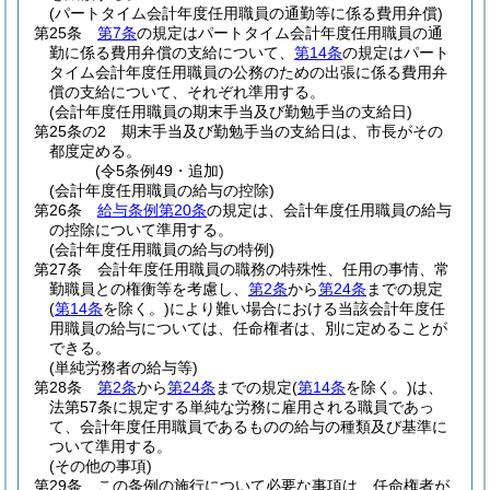
(パートタイム会計年度任用職員の通勤等に係る費用弁償)
第25条
第7条
の規定はパートタイム会計年度任用職員の通
勤に係る費用弁償の支給について、
第14条
の規定はパート
タイム会計年度任用職員の公務のための出張に係る費用弁
償の支給について、それぞれ準用する。
(会計年度任用職員の期末手当及び勤勉手当の支給日)
第25条の2
期末手当及び勤勉手当の支給日は、市長がその
都度定める。
(令5条例49・追加)
(会計年度任用職員の給与の控除)
第26条
給与条例第20条
の規定は、会計年度任用職員の給与
の控除について準用する。
(会計年度任用職員の給与の特例)
第27条
会計年度任用職員の職務の特殊性、任用の事情、常
勤職員との権衡等を考慮し、
第2条
から
第24条
までの規定
(
第14条
を除く。)
により難い場合における当該会計年度任
用職員の給与については、任命権者は、別に定めることが
できる。
(単純労務者の給与等)
第28条
第2条
から
第24条
までの規定
(
第14条
を除く。)
は、
法第57条に規定する単純な労務に雇用される職員であっ
て、会計年度任用職員であるものの給与の種類及び基準に
ついて準用する。
(その他の事項)
第29条
この条例の施行について必要な事項は、任命権者が