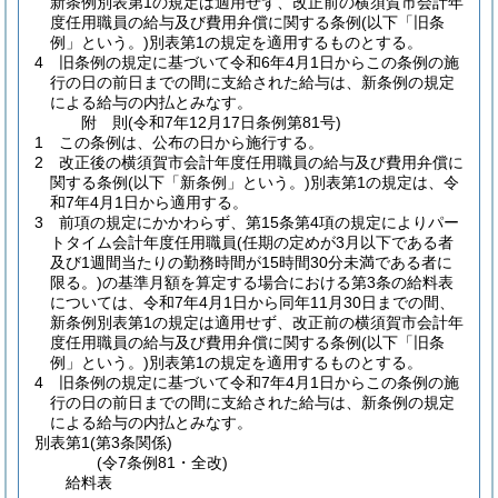
新条例別表第1の規定は適用せず、改正前の横須賀市会計年
度任用職員の給与及び費用弁償に関する条例
(以下「旧条
例」という。)
別表第1の規定を適用するものとする。
4
旧条例の規定に基づいて令和6年4月1日からこの条例の施
行の日の前日までの間に支給された給与は、新条例の規定
による給与の内払とみなす。
附
則
(令和7年12月17日
条例第81号)
1
この条例は、公布の日から施行する。
2
改正後の横須賀市会計年度任用職員の給与及び費用弁償に
関する条例
(以下「新条例」という。)
別表第1の規定は、令
和7年4月1日から適用する。
3
前項の規定にかかわらず、第15条第4項の規定によりパー
トタイム会計年度任用職員
(任期の定めが3月以下である者
及び1週間当たりの勤務時間が15時間30分未満である者に
限る。)
の基準月額を算定する場合における第3条の給料表
については、令和7年4月1日から同年11月30日までの間、
新条例別表第1の規定は適用せず、改正前の横須賀市会計年
度任用職員の給与及び費用弁償に関する条例
(以下「旧条
例」という。)
別表第1の規定を適用するものとする。
4
旧条例の規定に基づいて令和7年4月1日からこの条例の施
行の日の前日までの間に支給された給与は、新条例の規定
による給与の内払とみなす。
別表第1
(第3条関係)
(令7条例81・全改)
給料表