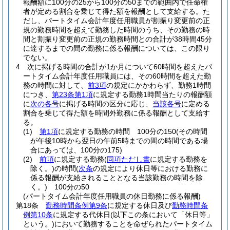
報酬額に100分の25から100分の50までの範囲内で任命権
者が定める割合を乗じて得た額を報酬として支給する。
た
だし、パートタイム会計年度任用職員が割振り変更前の正
規の勤務時間を超えて勤務した時間のうち、その勤務の時
間と割振り変更前の正規の勤務時間との合計が38時間45分
に達するまでの間の勤務に係る報酬については、この限り
でない。
4
次に掲げる時間の合計が1か月について60時間を超えたパ
ートタイム会計年度任用職員には、その60時間を超えた勤
務の時間に対して、
前3項
の規定にかかわらず、勤務1時間
につき、
第23条第1項
に規定する勤務1時間当たりの報酬額
に
次の各号
に掲げる時間の区分に応じ、
当該各号
に定める
割合を乗じて得た額を時間外勤務に係る報酬として支給す
る。
(1)
第1項
に規定する勤務の時間 100分の150
(その時間
が午後10時から翌日の午前5時までの間の時間である場
合にあっては、100分の175)
(2)
前項
に規定する勤務
(
同項ただし書
に規定する勤務を
除く。)
の時間
(
次条
の規定により休日等における勤務に
係る報酬が支給されることとなる当該勤務の時間を除
く。)
100分の50
(パートタイム会計年度任用職員の休日勤務に係る報酬)
第18条
勤務時間条例第9条
に規定する休日及び
勤務時間条
例第10条
に規定する代休日
(以下この条において「休日等」
という。)
において勤務することを命ぜられたパートタイム