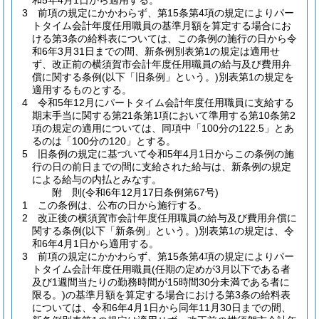
和5年4月1日から適用する。
3
前項の規定にかかわらず、第15条第4項の規定によりパー
トタイム会計年度任用職員の基準月額を算定する場合にお
ける第3条の給料表については、この条例の施行の日から令
和6年3月31日までの間、新条例別表第1の規定は適用せ
ず、改正前の横須賀市会計年度任用職員の給与及び費用弁
償に関する条例
(以下「旧条例」という。)
別表第1の規定を
適用するものとする。
4
令和5年12月にパートタイム会計年度任用職員に支給する
期末手当に関する第21条第1項において準用する第10条第2
項の規定の適用については、同項中「100分の122.5」とあ
るのは「100分の120」とする。
5
旧条例の規定に基づいて令和5年4月1日からこの条例の施
行の日の前日までの間に支給された給与は、新条例の規定
による給与の内払とみなす。
附
則
(令和6年12月17日
条例第67号)
1
この条例は、公布の日から施行する。
2
改正後の横須賀市会計年度任用職員の給与及び費用弁償に
関する条例
(以下「新条例」という。)
別表第1の規定は、令
和6年4月1日から適用する。
3
前項の規定にかかわらず、第15条第4項の規定によりパー
トタイム会計年度任用職員
(任期の定めが3月以下である者
及び1週間当たりの勤務時間が15時間30分未満である者に
限る。)
の基準月額を算定する場合における第3条の給料表
については、令和6年4月1日から同年11月30日までの間、