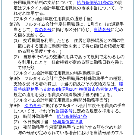
任用職員の給料の支給について、
給与条例第11条の2
の規
定はフルタイム会計年度任用職員の地域手当について、そ
れぞれ準用する。
(フルタイム会計年度任用職員の通勤手当)
第7条
フルタイム会計年度任用職員に、1月当たりの通勤手
当として、
次の各号
に掲げる区分に応じ、
当該各号
に定め
る額を支給する。
(1)
交通機関を利用したとき 住居と勤務場所との間の往
復に要する運賃に勤務日数を乗じて得た額
(任命権者が定
める額を限度とする。)
(2)
自動車その他の交通の用具であって規則で定めるもの
を利用したとき 任命権者が定める額に勤務日数を乗じ
て得た額
(フルタイム会計年度任用職員の特殊勤務手当)
第8条
フルタイム会計年度任用職員の特殊勤務手当の種類、
支給を受ける者の範囲、手当の額及びその支給方法は、
職
員特殊勤務手当支給条例
(昭和28年横須賀市条例第37号)
の
規定の適用を受ける職員の特殊勤務手当の例による。
(フルタイム会計年度任用職員の時間外勤務手当等)
第9条
次の各号
に掲げるフルタイム会計年度任用職員の手当
については、それぞれ
当該各号
に定める規定を準用する。
(1)
時間外勤務手当
給与条例第14条
(2)
休日勤務手当
給与条例第15条
(3)
夜間勤務手当
(夜間勤務手当に相当する額を含めた給
与の号給が定められている場合における当該号給のフル