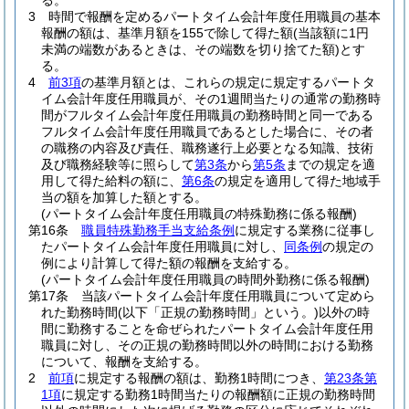
る。
3
時間で報酬を定めるパートタイム会計年度任用職員の基本
報酬の額は、基準月額を155で除して得た額
(当該額に1円
未満の端数があるときは、その端数を切り捨てた額)
とす
る。
4
前3項
の基準月額とは、これらの規定に規定するパートタ
イム会計年度任用職員が、その1週間当たりの通常の勤務時
間がフルタイム会計年度任用職員の勤務時間と同一である
フルタイム会計年度任用職員であるとした場合に、その者
の職務の内容及び責任、職務遂行上必要となる知識、技術
及び職務経験等に照らして
第3条
から
第5条
までの規定を適
用して得た給料の額に、
第6条
の規定を適用して得た地域手
当の額を加算した額とする。
(パートタイム会計年度任用職員の特殊勤務に係る報酬)
第16条
職員特殊勤務手当支給条例
に規定する業務に従事し
たパートタイム会計年度任用職員に対し、
同条例
の規定の
例により計算して得た額の報酬を支給する。
(パートタイム会計年度任用職員の時間外勤務に係る報酬)
第17条
当該パートタイム会計年度任用職員について定めら
れた勤務時間
(以下「正規の勤務時間」という。)
以外の時
間に勤務することを命ぜられたパートタイム会計年度任用
職員に対し、その正規の勤務時間以外の時間における勤務
について、報酬を支給する。
2
前項
に規定する報酬の額は、勤務1時間につき、
第23条第
1項
に規定する勤務1時間当たりの報酬額に正規の勤務時間