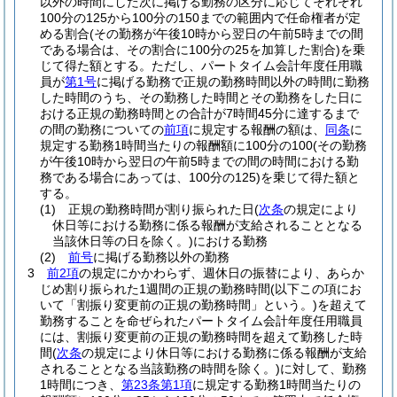
以外の時間にした次に掲げる勤務の区分に応じてそれぞれ
100分の125から100分の150までの範囲内で任命権者が定
める割合
(その勤務が午後10時から翌日の午前5時までの間
である場合は、その割合に100分の25を加算した割合)
を乗
じて得た額とする。
ただし、パートタイム会計年度任用職
員が
第1号
に掲げる勤務で正規の勤務時間以外の時間に勤務
した時間のうち、その勤務した時間とその勤務をした日に
おける正規の勤務時間との合計が7時間45分に達するまで
の間の勤務についての
前項
に規定する報酬の額は、
同条
に
規定する勤務1時間当たりの報酬額に100分の100
(その勤務
が午後10時から翌日の午前5時までの間の時間における勤
務である場合にあっては、100分の125)
を乗じて得た額と
する。
(1)
正規の勤務時間が割り振られた日
(
次条
の規定により
休日等における勤務に係る報酬が支給されることとなる
当該休日等の日を除く。)
における勤務
(2)
前号
に掲げる勤務以外の勤務
3
前2項
の規定にかかわらず、週休日の振替により、あらか
じめ割り振られた1週間の正規の勤務時間
(以下この項にお
いて「割振り変更前の正規の勤務時間」という。)
を超えて
勤務することを命ぜられたパートタイム会計年度任用職員
には、割振り変更前の正規の勤務時間を超えて勤務した時
間
(
次条
の規定により休日等における勤務に係る報酬が支給
されることとなる当該勤務の時間を除く。)
に対して、勤務
1時間につき、
第23条第1項
に規定する勤務1時間当たりの