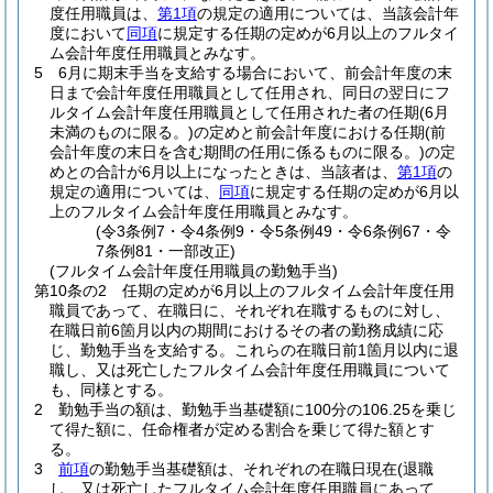
度任用職員は、
第1項
の規定の適用については、当該会計年
度において
同項
に規定する任期の定めが6月以上のフルタイ
ム会計年度任用職員とみなす。
5
6月に期末手当を支給する場合において、前会計年度の末
日まで会計年度任用職員として任用され、同日の翌日にフ
ルタイム会計年度任用職員として任用された者の任期
(6月
未満のものに限る。)
の定めと前会計年度における任期
(前
会計年度の末日を含む期間の任用に係るものに限る。)
の定
めとの合計が6月以上になったときは、当該者は、
第1項
の
規定の適用については、
同項
に規定する任期の定めが6月以
上のフルタイム会計年度任用職員とみなす。
(令3条例7・令4条例9・令5条例49・令6条例67・令
7条例81・一部改正)
(フルタイム会計年度任用職員の勤勉手当)
第10条の2
任期の定めが6月以上のフルタイム会計年度任用
職員であって、在職日に、それぞれ在職するものに対し、
在職日前6箇月以内の期間におけるその者の勤務成績に応
じ、勤勉手当を支給する。
これらの在職日前1箇月以内に退
職し、又は死亡したフルタイム会計年度任用職員について
も、同様とする。
2
勤勉手当の額は、勤勉手当基礎額に100分の106.25を乗じ
て得た額に、任命権者が定める割合を乗じて得た額とす
る。
3
前項
の勤勉手当基礎額は、それぞれの在職日現在
(退職
し、又は死亡したフルタイム会計年度任用職員にあって