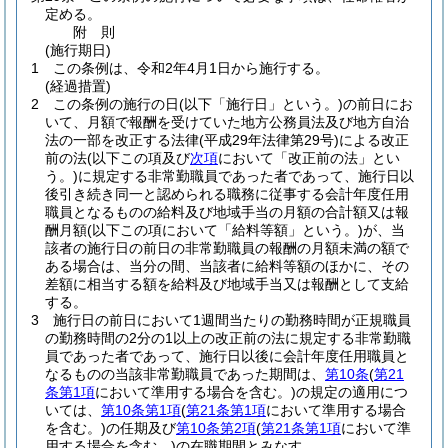
定める。
附
則
(施行期日)
1
この条例は、令和2年4月1日から施行する。
(経過措置)
2
この条例の施行の日
(以下「施行日」という。)
の前日にお
いて、月額で報酬を受けていた地方公務員法及び地方自治
法の一部を改正する法律
(平成29年法律第29号)
による改正
前の法
(以下この項及び
次項
において「改正前の法」とい
う。)
に規定する非常勤職員であった者であって、施行日以
後引き続き同一と認められる職務に従事する会計年度任用
職員となるものの給料及び地域手当の月額の合計額又は報
酬月額
(以下この項において「給料等額」という。)
が、当
該者の施行日の前日の非常勤職員の報酬の月額未満の額で
ある場合は、当分の間、当該者に給料等額のほかに、その
差額に相当する額を給料及び地域手当又は報酬として支給
する。
3
施行日の前日において1週間当たりの勤務時間が正規職員
の勤務時間の2分の1以上の改正前の法に規定する非常勤職
員であった者であって、施行日以後に会計年度任用職員と
なるものの当該非常勤職員であった期間は、
第10条
(
第21
条第1項
において準用する場合を含む。)
の規定の適用につ
いては、
第10条第1項
(
第21条第1項
において準用する場合
を含む。)
の任期及び
第10条第2項
(
第21条第1項
において準
用する場合を含む。)
の在職期間とみなす。