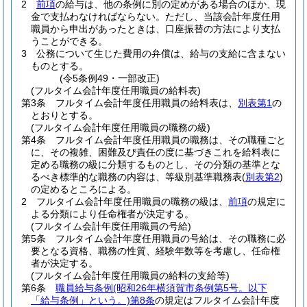
2
前項
の給与は、他の条例に別の定めがある場合のほか、現
金で支払わなければならない。
ただし、当該会計年度任用
職員から申出があったときは、口座振替の方法により支払
うことができる。
3
公務について生じた費用の弁償は、給与の支給に含まない
ものとする。
(令5条例49・一部改正)
(フルタイム会計年度任用職員の給料表)
第3条
フルタイム会計年度任用職員の給料表は、
別表第1
の
とおりとする。
(フルタイム会計年度任用職員の職務の級)
第4条
フルタイム会計年度任用職員の職務は、その職種ごと
に、その複雑、困難及び責任の度に基づきこれを給料表に
定める職務の級に分類するものとし、その分類の基準とな
るべき標準的な職務の内容は、等級別基準職務表
(
別表第2
)
の定めるところによる。
2
フルタイム会計年度任用職員の職務の級は、
前項
の規定に
よる分類により任命権者が決定する。
(フルタイム会計年度任用職員の号給)
第5条
フルタイム会計年度任用職員の号給は、その職務に必
要となる資格、職務の性質、経験年数等を考慮し、任命権
者が決定する。
(フルタイム会計年度任用職員の給料の支給等)
第6条
職員給与条例
(昭和26年横須賀市条例第5号。以下
「給与条例」という。)
第8条
の規定はフルタイム会計年度