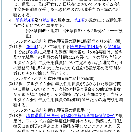
は、退職し、又は死亡した日現在)
においてフルタイム会計
年度任用職員が受けるべき給料及び地域手当の月額の合計
額とする。
4
前条第4項
及び
第5項
の規定は、
第1項
の規定による勤勉手
当の支給について準用する。
(令5条例49・追加、令6条例67・令7条例81・一部改
正)
(フルタイム会計年度任用職員の勤務1時間当たりの給与額)
第11条
第9条
において準用する
給与条例第14条
から
第16条
まで及び
次条
に規定する勤務1時間当たりの給与額は、給料
及び地域手当の月額の合計額に12を乗じ、その額を当該フ
ルタイム会計年度任用職員について定められた1週間当たり
の勤務時間に52を乗じたものから任命権者が定める時間を
減じたもので除した額とする。
(フルタイム会計年度任用職員の給料の減額)
第12条
フルタイム会計年度任用職員が定められた勤務時間
中に勤務しないときは、有給の休暇の場合その他任命権者
が定める場合を除き、その勤務しない1時間につき、当該フ
ルタイム会計年度任用職員の勤務1時間当たりの給与額を減
額する。
(フルタイム会計年度任用職員の退職手当)
第13条
職員退職手当条例
(昭和30年横須賀市条例第3号)
の規
定は、フルタイム会計年度任用職員のうち、勤務した日
(法
律又は条例等の規定により勤務を要しないこととされ、又
は休暇を与えられた日を含む。)
が引き続いて6月を超える