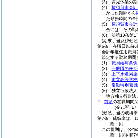
(3)
育児休業の期
(4)
横須賀市会計
かった期間から
た勤務時間の全
(5)
横須賀市会計
合には、その勤
(6)
法第19条第
(期末手当及び勤勉
第6条
在職日以前6
会計年度任用職員
規定する勤務期間
(1)
職員給与条例
(2)
一般職の任期
(3)
上下水道局企
(4)
市立高等学校
(5)
常勤特別職員
(6)
独立行政法人
地方独立行政法
2
前項
の在職期間
(令7規則1
(勤勉手当の成績率
第7条
成績率は、1
附
則
この規則は、公布
附
則
(令和7