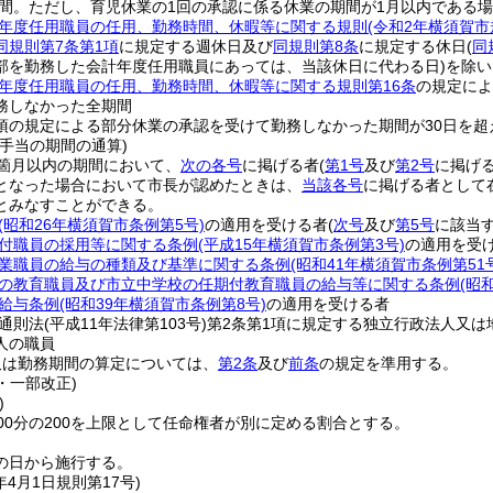
間。
ただし、育児休業の1回の承認に係る休業の期間が1月以内である
年度任用職員の任用、勤務時間、休暇等に関する規則
(令和2年横須賀市
同規則第7条第1項
に規定する週休日及び
同規則第8条
に規定する休日
(
同
部を勤務した会計年度任用職員にあっては、当該休日に代わる日)
を除い
年度任用職員の任用、勤務時間、休暇等に関する規則第16条
の規定によ
務しなかった全期間
1項の規定による部分休業の承認を受けて勤務しなかった期間が30日を
手当の期間の通算)
箇月以内の期間において、
次の各号
に掲げる者
(
第1号
及び
第2号
に掲げ
となった場合において市長が認めたときは、
当該各号
に掲げる者として
とみなすことができる。
(昭和26年横須賀市条例第5号)
の適用を受ける者
(
次号
及び
第5号
に該当す
付職員の採用等に関する条例
(平成15年横須賀市条例第3号)
の適用を受
業職員の給与の種類及び基準に関する条例
(昭和41年横須賀市条例第51
の教育職員及び市立中学校の任期付教育職員の給与等に関する条例
(昭
給与条例
(昭和39年横須賀市条例第8号)
の適用を受ける者
通則法
(平成11年法律第103号)
第2条第1項に規定する独立行政法人又は
人の職員
又は勤務期間の算定については、
第2条
及び
前条
の規定を準用する。
7・一部改正)
)
00分の200を上限として任命権者が別に定める割合とする。
の日から施行する。
年4月1日
規則第17号)