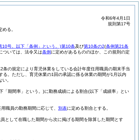
令和6年4月1日
規則第17号
定める。
第10号。以下「条例」という。)
第10条
及び
第10条の2
(
条例第21条
については、法令又は
条例
に定めがあるもののほか、この規則の定
第2条の規定により育児休業をしている会計年度任用職員の期末手当
する。
ただし、育児休業の1回の承認に係る休業の期間が1月以内
ない。
以下「期間率」という。)
に勤務成績による割合
(以下「成績率」とい
任用職員の勤務期間に応じて、
別表
に定める割合とする。
職員として在職した期間から次に掲げる期間を除算した期間とす