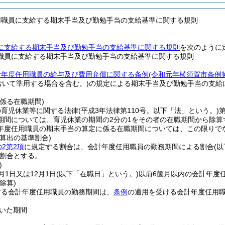
用職員に支給する期末手当及び勤勉手当の支給基準に関する規則
に支給する期末手当及び勤勉手当の支給基準に関する規則
を次のように
職員に支給する期末手当及び勤勉手当の支給基準に関する規則
計年度任用職員の給与及び費用弁償に関する条例
(令和元年横須賀市条例
おいて準用する場合を含む。)
の規定による期末手当及び勤勉手当の支給
。
係る在職期間)
の育児休業等に関する法律
(平成3年法律第110号。以下「法」という。)
期間については、育児休業の期間の2分の1をその者の在職期間から除算
年度任用職員の期末手当の算定に係る在職期間については、この限りで
算出の基準割合)
の2第2項
に規定する割合は、会計年度任用職員の勤務期間による割合
(
割合とする。
)
月1日又は12月1日
(以下「在職日」という。)
以前6箇月以内の会計年度
除算)
する会計年度任用職員の勤務期間は、
条例
の適用を受ける会計年度任用
いた期間