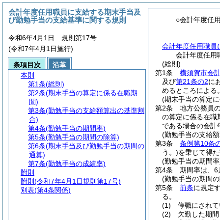
会計年度任用職員に支給する期末手当及
び勤勉手当の支給基準に関する規則
○会計年度任
令和6年4月1日 規則第17号
会計年度任用職員
(令和7年4月1日施行)
会計年度任用
(総則)
条項目次
沿革
第1条
横須賀市会
本則
及び
第21条の2
に
第1条
(総則)
めるところによる
第2条
(期末手当の算定に係る在職期
(期末手当の算定に
間)
第2条
地方公務員
第3条
(勤勉手当の支給額算出の基準割
の算定に係る在職
合)
である場合の会計
第4条
(勤勉手当の期間率)
(勤勉手当の支給額
第5条
(勤勉手当の期間の除算)
第3条
条例第10条
第6条
(期末手当及び勤勉手当の期間の
う。)
を乗じて得た
通算)
(勤勉手当の期間率
第7条
(勤勉手当の成績率)
第4条
期間率は、6
附則
(勤勉手当の期間の
附則
(令和7年4月1日規則第17号)
第5条
前条
に規定
別表
(第4条関係)
る。
(1)
停職にされて
(2)
欠勤した期間