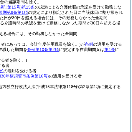
場合の当該期間を除く。
規則第15号)
第15条
の規定による介護休暇の承認を受けて勤務しな
規則第9条第1項
の規定により指定された日に当該休日に割り振られ
た日が30日を超える場合には、その勤務しなかった全期間
る介護時間の承認を受けて勤務しなかった期間が30日を超える場
超える場合には、その勤務しなかった全期間
る者にあっては、会計年度任用職員を除く。)
が
条例
の適用を受ける
在職した期間を
条例第10条第2項
に規定する在職期間又は
第4条
に
る者を除く。)
ける者
号)
の適用を受ける者
和30年横須賀市条例第16号)
の適用を受ける者
地方独立行政法人法
(平成15年法律第118号)
第2条第1項に規定する