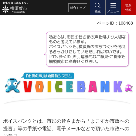
緊急
総合
トップ
情報
検索
メニュー
ページID：108468
ボイスバンクとは、市民の皆さまから「よこすか市政への
提言」等の手紙や電話、電子メールなどで頂いた市政への