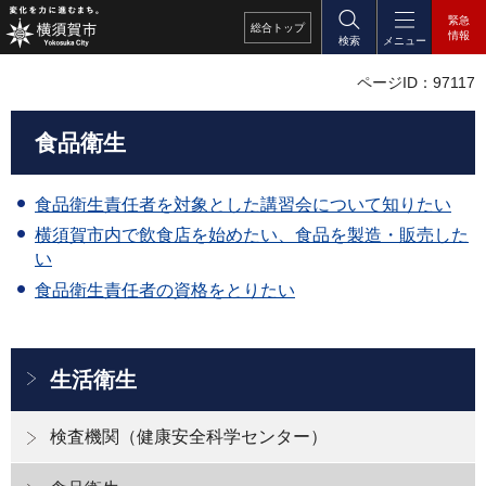
緊急
総合
トップ
情報
検索
メニュー
ページID：97117
食品衛生
食品衛生責任者を対象とした講習会について知りたい
横須賀市内で飲食店を始めたい、食品を製造・販売した
い
食品衛生責任者の資格をとりたい
生活衛生
検査機関（健康安全科学センター）