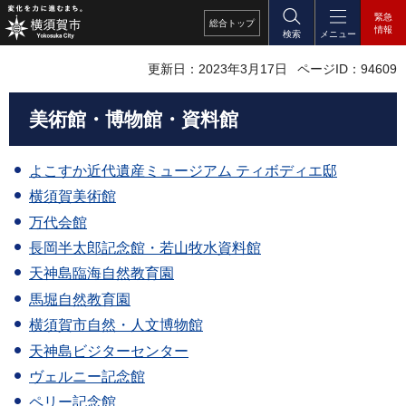
緊急
総合
トップ
情報
検索
メニュー
更新日：2023年3月17日
ページID：94609
美術館・博物館・資料館
よこすか近代遺産ミュージアム ティボディエ邸
横須賀美術館
万代会館
長岡半太郎記念館・若山牧水資料館
天神島臨海自然教育園
馬堀自然教育園
横須賀市自然・人文博物館
天神島ビジターセンター
ヴェルニー記念館
ペリー記念館