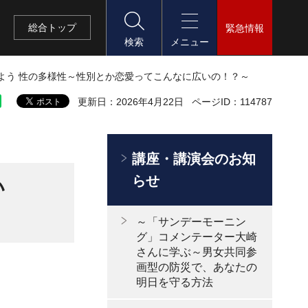
総合
トップ
緊急情報
検索
メニュー
えよう 性の多様性～性別とか恋愛ってこんなに広いの！？～
更新日：2026年4月22日
ページID：114787
講座・講演会のお知
らせ
い
～「サンデーモーニン
グ」コメンテーター大崎
さんに学ぶ～男女共同参
画型の防災で、あなたの
明日を守る方法