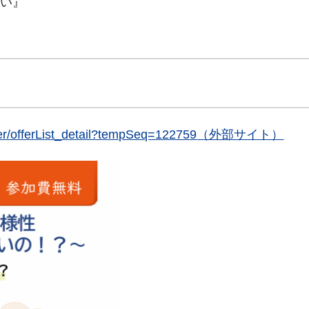
い』
fer/offerList_detail?tempSeq=122759
（外部サイト）