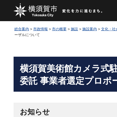
総合案内
>
市政情報
>
市の概要
>
施設
>
施設案内
>
文化・社
ーザルについて
横須賀美術館カメラ式
委託 事業者選定プロポ
お知らせ