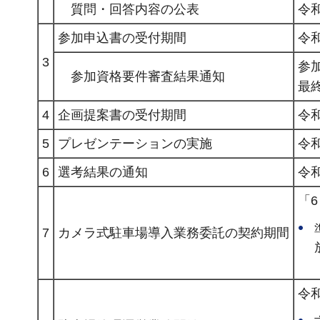
質問・回答内容の公表
令
参加申込書の受付期間
令
3
参
参加資格要件審査結果通知
最
4
企画提案書の受付期間
令
5
プレゼンテーションの実施
令
6
選考結果の通知
令
「
7
カメラ式駐車場導入業務委託の契約期間
令