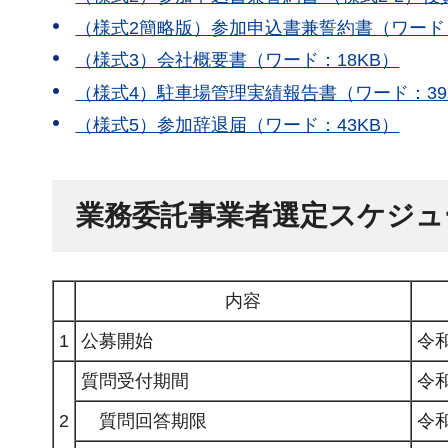
（様式2簡略版）参加申込書兼誓約書（ワード：
（様式3）会社概要書（ワード：18KB）
（様式4）駐車場管理実績報告書（ワード：39
（様式5）参加辞退届（ワード：43KB）
業務委託事業者選定スケジュ
内容
1
公募開始
令和
質問受付期間
令
2
質問回答期限
令