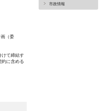
市政情報
計画（委
分けて締結す
契約に含める