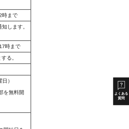
2時まで
通知します。
17時まで
とする。
曜日）
部を無料開
よくある
質問