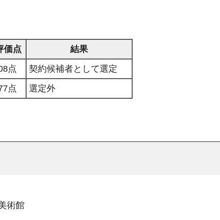
評価点
結果
08点
契約候補者として選定
77点
選定外
須賀美術館