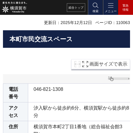
緊急
総合
トップ
情報
検索
メニュー
更新日：2025年12月12日
ページID：110063
本町市民交流スペース
画面サイズで表示
電話
046-821-1308
番号
アク
汐入駅から徒歩約6分、横須賀駅から徒歩約8
セス
分
住所
横須賀市本町2丁目1番地（総合福祉会館3