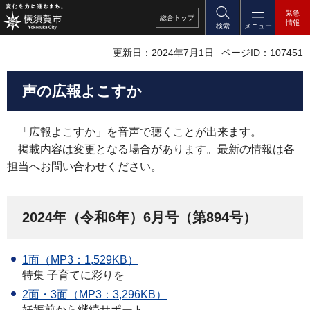
緊急
総合
トップ
情報
検索
メニュー
更新日：2024年7月1日
ページID：107451
声の広報よこすか
「
広報よこすか」を音声で聴くことが出来ます。
掲載内容は変更となる場合があります。最新の情報は各
担当へお問い合わせください。
2024年（令和6年）6月号（第894号）
1面（MP3：1,529KB）
特集 子育てに彩りを
2面・3面（MP3：3,296KB）
妊娠前から継続サポート