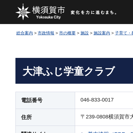
総合案内
>
市政情報
>
市の概要
>
施設
>
施設案内
>
子育て・
大津ふじ学童クラブ
046-833-0017
電話番号
〒239-0808横須賀市
住所