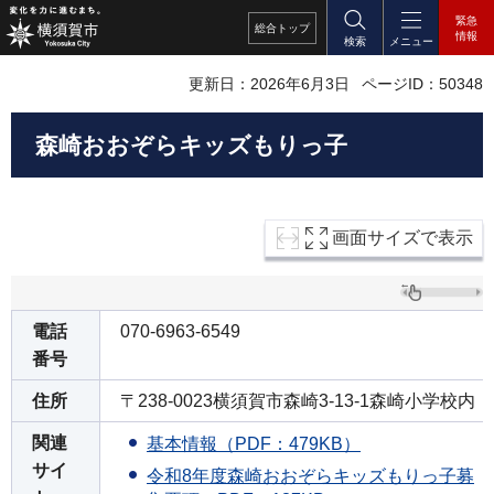
緊急
総合
トップ
情報
検索
メニュー
更新日：2026年6月3日
ページID：50348
森崎おおぞらキッズもりっ子
画面サイズで表示
電話
070-6963-6549
番号
住所
〒238-0023横須賀市森崎3-13-1森崎小学校内
関連
基本情報（PDF：479KB）
サイ
令和8年度森崎おおぞらキッズもりっ子募