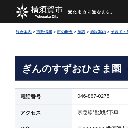
総合案内
>
市政情報
>
市の概要
>
施設
>
施設案内
>
子育て・
ぎんのすずおひさま園
046-887-0275
電話番号
京急線追浜駅下車
アクセス