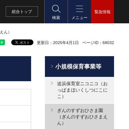
総合
トップ
緊急情報
検索
メニュー
まえん）
更新日：2025年4月1日
ページID：68032
小規模保育事業等
追浜保育室ニコニコ（お
っぱまほいくしつにこに
こ）
ぎんのすずおひさま園
（ぎんのすずおひさまえ
ん）