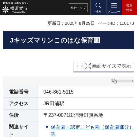
緊急
総合
トップ
情報
検索
メニュー
更新日：2025年8月29日
ページID：110173
Jキッズマリンこのはな保育園
画面サイズで表示
電話番号
046-861-5115
アクセス
JR田浦駅
住所
〒237-0071田浦港町無番地
関連サイ
保育園・認定こども園（保育園部分）
等
ト