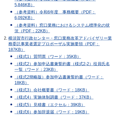
5,846KB）
（参考資料）令和6年度 事務概要（PDF：
6,092KB）
（参考資料）窓口業務におけるシステム標準化の状
況（PDF：22KB）
横須賀市行政センター・窓口業務改革アドバイザリー業
務委託事業者選定プロポーザル実施要領（PDF：
187KB）
（様式1）質問票（ワード：35KB）
（様式2）参加申込書兼誓約書（様式2-2）役員氏名
一覧（ワード：23KB）
（様式2簡略版）参加申込書兼誓約書（ワード：
18KB）
（様式3）会社概要書（ワード：18KB）
（様式4）実施体制調書（ワード：37KB）
（様式5）見積書（エクセル：39KB）
（様式6）参加辞退届（ワード：19KB）