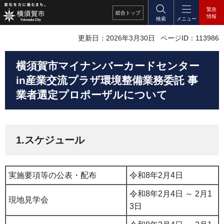
緊急
総合
トップ
情報
検索
メニュー
更新日：2026年3月30日
ページID：113986
横須賀市マイナンバーカードセンター
in産業交流プラザ環境整備業務委託 事
業者選定プロポーザルについて
1.スケジュール
実施要項等の公表・配布
令和8年2月4日
令和8年2月4日 ～ 2月1
現地見学会
3日