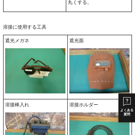
丸くする。
溶接に使用する工具
遮光メガネ
遮光面
溶接棒入れ
溶接ホルダー
よくある
質問