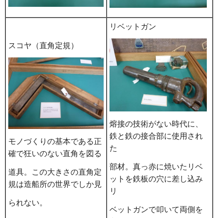
リベットガン
スコヤ（直角定規）
熔接の技術がない時代に、
鉄と鉄の接合部に使用され
モノづくりの基本である正
た
確で狂いのない直角を図る
部材。真っ赤に焼いたリベ
道具。この大きさの直角定
ットを鉄板の穴に差し込み
規は造船所の世界でしか見
リ
られない。
ベットガンで叩いて両側を