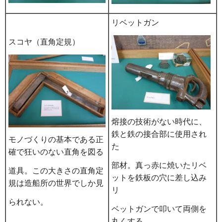
リベットガン
スコヤ（直角定規）
熔接の技術がない時代に、
鉄と鉄の接合部に使用され
モノづくりの基本である正
た
確で狂いのない直角を図る
部材。真っ赤に焼いたリベ
道具。この大きさの直角定
ットを鉄板の穴に差し込み
規は造船所の世界でしか見
リ
られない。
ベットガンで叩いて両側を
丸くする。