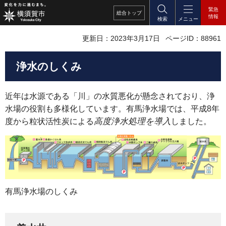
緊急
総合
トップ
情報
検索
メニュー
更新日：2023年3月17日
ページID：88961
浄水のしくみ
近年は水源である「川」の水質悪化が懸念されており、浄
水場の役割も多様化しています。有馬浄水場では、平成8年
高度浄水処理を導入
度から粒状活性炭による
しました。
有馬浄水場のしくみ