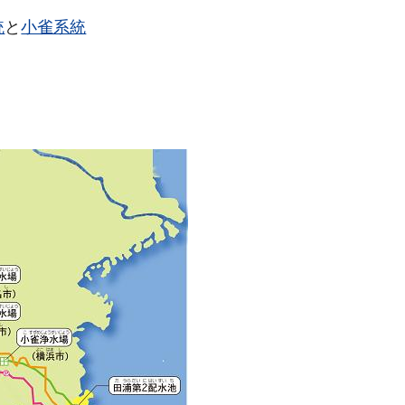
統
と
小雀系統