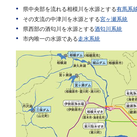
県中央部を流れる相模川を水源とする
有馬系
その支流の中津川を水源とする
宮ヶ瀬系統
県西部の酒匂川を水源とする
酒匂川系統
市内唯一の水源である
走水系統