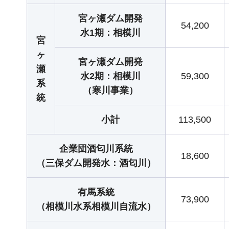
宮ヶ瀬ダム開発
54,200
水1期：相模川
宮
ヶ
宮ヶ瀬ダム開発
瀬
水2期：相模川
59,300
系
（寒川事業）
統
小計
113,500
企業団酒匂川系統
18,600
（三保ダム開発水：酒匂川）
有馬系統
73,900
（相模川水系相模川自流水）