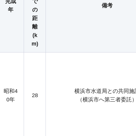
完成
で
備考
年
の
距
離
(k
m)
昭和4
横浜市水道局との共同施
28
0年
（横浜市へ第三者委託