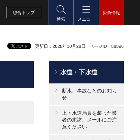
総合
トップ
緊急情報
検索
メニュー
更新日：2025年10月28日
ページID：88896
水道・下水道
断水、事故などのお知ら
せ
上下水道局員を装った業
者の来訪、メールにご注
意ください
。