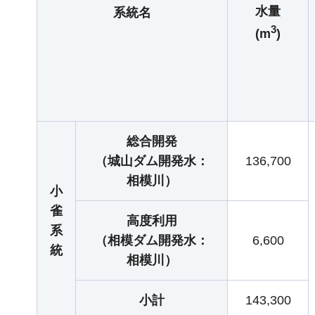
水量
系統名
3
(m
)
総合開発
（城山ダム開発水：
136,700
相模川）
小
雀
高度利用
系
（相模ダム開発水：
6,600
統
相模川）
小計
143,300