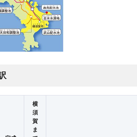
訳
横
須
賀
ま