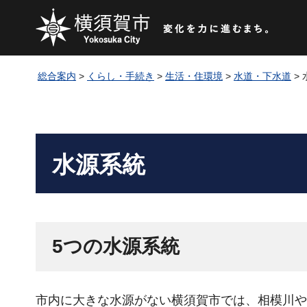
総合案内
>
くらし・手続き
>
生活・住環境
>
水道・下水道
>
水源系統
5つの水源系統
市内に大きな水源がない横須賀市では、相模川や