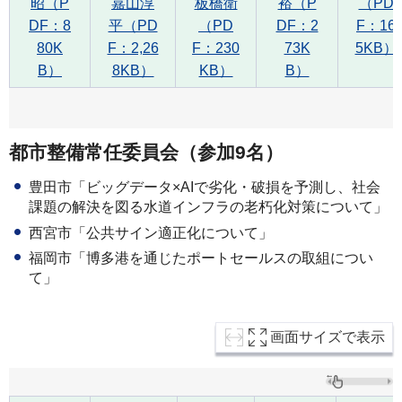
昭（P
嘉山淳
板橋衛
裕（P
（PD
DF：8
平（PD
（PD
DF：2
F：16
80K
F：2,26
F：230
73K
5KB）
B）
8KB）
KB）
B）
都市整備常任委員会（参加9名）
豊田市「ビッグデータ×AIで劣化・破損を予測し、社会
課題の解決を図る水道インフラの老朽化対策について」
西宮市「公共サイン適正化について」
福岡市「博多港を通じたポートセールスの取組につい
て」
画面サイズで表示