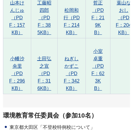
山本け
工藤昭
哲正
葉山な
んじゅ
四郎
松岡和
（PD
おし
（PD
（PD
行（PD
F：21
（PD
F：157
F：38
F：214
9K
F：204
KB）
5KB）
KB）
B）
KB）
小室
小幡沙
土田弘
ねぎし
卓重
央里
之宣
かずこ
（PD
（PD
（PD
（PD
F：62
F：296
F：31
F：342
3K
KB）
6KB）
KB）
B）
環境教育常任委員会（参加10名）
東京都大田区「不登校特例校について」