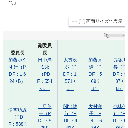
て」
画面サイズで表示
副委員
委員長
長
加藤ゆう
田中洋
大貫次
加藤眞
長谷川
すけ（P
次郎
郎（P
道（P
昇（P
DF：1,6
（PD
DF：1,
DF：5
DF：4
24KB）
F：554
571K
69K
37K
KB）
B）
B）
B）
二見英
関沢敏
大村洋
小林伸
伊関功滋
一（P
行（P
子（P
行（P
（PD
DF：5
DF：4
DF：6
DF：6
F：588K
05K
62K
74K
86K