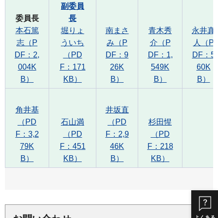
副委員
委員長
長
本石篤
堀りょ
南まさ
青木秀
永井真
志（P
ういち
み（P
介（P
人（P
DF：2,
（PD
DF：9
DF：1,
DF：5
004K
F：171
26K
549K
60K
B）
KB）
B）
B）
B）
角井基
井坂直
（PD
石山満
（PD
杉田惺
F：3,2
（PD
F：2,9
（PD
79K
F：451
46K
F：218
B）
KB）
B）
KB）
よくある