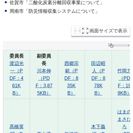
佐賀市「二酸化炭素分離回収事業について」
周南市「防災情報収集システムについて」
画面サイズで表示
委員長
副委員
渡辺光
長
西郷宗
田辺昭
一（P
川本伸
範（P
人（P
竹岡力
DF：4
（PD
DF：8
DF：8
（PD
61K
F：3,87
35K
78K
F：19
B）
5KB）
B）
B）
9KB）
はまの
まさひ
髙橋英
木下義
ろ