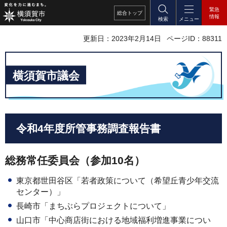
緊急
総合
トップ
情報
検索
メニュー
更新日：2023年2月14日
ページID：88311
横須賀市議会
令和4年度所管事務調査報告書
総務常任委員会（参加10名）
東京都世田谷区「若者政策について（希望丘青少年交流
センター）」
長崎市「まちぶらプロジェクトについて」
山口市「中心商店街における地域福利増進事業につい