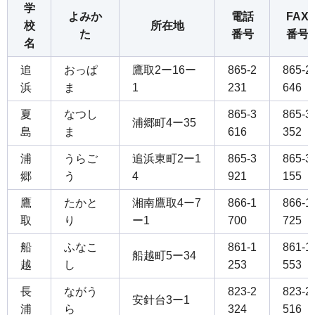
学
よみか
電話
FAX
校
所在地
た
番号
番号
名
追
おっぱ
鷹取2ー16ー
865-2
865-2
浜
ま
1
231
646
夏
なつし
865-3
865-3
浦郷町4ー35
島
ま
616
352
浦
うらご
追浜東町2ー1
865-3
865-3
郷
う
4
921
155
鷹
たかと
湘南鷹取4ー7
866-1
866-1
取
り
ー1
700
725
船
ふなこ
861-1
861-1
船越町5ー34
越
し
253
553
長
ながう
823-2
823-2
安針台3ー1
浦
ら
324
516