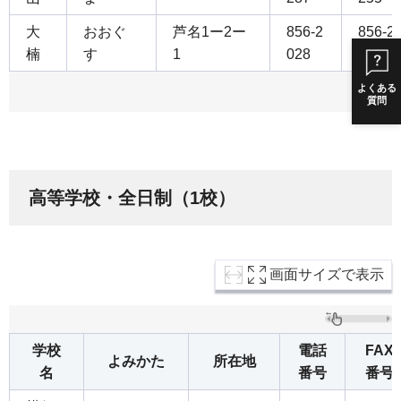
大
おおぐ
芦名1ー2ー
856-2
856-2
楠
す
1
028
309
よくある
質問
高等学校・全日制（1校）
画面サイズで表示
学校
電話
FAX
よみかた
所在地
名
番号
番号