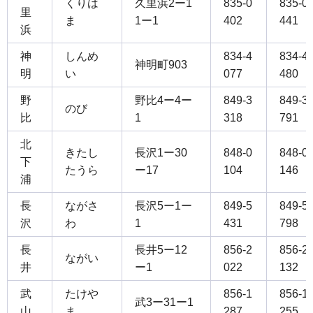
くりは
久里浜2ー1
835-0
835-0
里
ま
1ー1
402
441
浜
神
しんめ
834-4
834-4
神明町903
明
い
077
480
野
野比4ー4ー
849-3
849-3
のび
比
1
318
791
北
きたし
長沢1ー30
848-0
848-0
下
たうら
ー17
104
146
浦
長
ながさ
長沢5ー1ー
849-5
849-5
沢
わ
1
431
798
長
長井5ー12
856-2
856-2
ながい
井
ー1
022
132
武
たけや
856-1
856-1
武3ー31ー1
山
ま
287
255