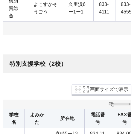
横須
よこすかそ
久里浜6
833-
833-
賀総
うごう
ー1ー1
4111
4555
合
特別支援学校（2校）
画面サイズで表示
学校
よみか
電話番
FAX番
所在地
名
た
号
号
森崎5ー13
834-11
834-00