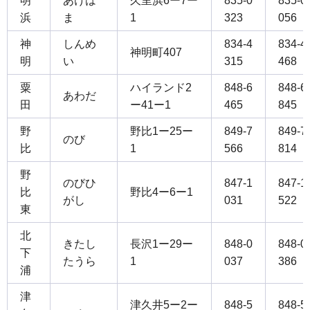
明
あけは
久里浜6ー7ー
835-0
835-0
浜
ま
1
323
056
神
しんめ
834-4
834-4
神明町407
明
い
315
468
粟
ハイランド2
848-6
848-6
あわだ
田
ー41ー1
465
845
野
野比1ー25ー
849-7
849-7
のび
比
1
566
814
野
のびひ
847-1
847-1
比
野比4ー6ー1
がし
031
522
東
北
きたし
長沢1ー29ー
848-0
848-0
下
たうら
1
037
386
浦
津
津久井5ー2ー
848-5
848-5