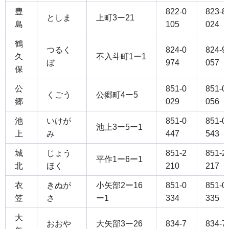
豊
822-0
823-8
としま
上町3ー21
島
105
024
鶴
つるく
824-0
824-9
久
不入斗町1ー1
ぼ
974
057
保
公
851-0
851-0
くごう
公郷町4ー5
郷
029
056
池
いけが
851-0
851-0
池上3ー5ー1
上
み
447
543
城
じょう
851-2
851-2
平作1ー6ー1
北
ほく
210
217
衣
きぬが
小矢部2ー16
851-0
851-0
笠
さ
ー1
334
335
大
おおや
大矢部3ー26
834-7
834-7