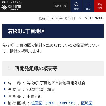
緊急
総合
トップ
情報
検索
メニュー
更新日：2025年9月17日
ページID：76805
若松町1丁目地区
若松町1丁目地区で検討を進められている建物更新につい
て、情報を掲載します。
1 再開発組織の概要等
名 称 ： 若松町1丁目地区市街地再開発組合
設 立 日 ： 2022年10月28日
理 事 長 ： 小勝太郎
施 行 区 域 ：
位置図 （PDF：3,660KB）
、
区域図