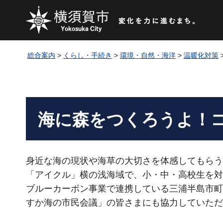
総合案内
>
くらし・手続き
>
環境・自然・海洋
>
温暖化対策
海に森をつくろうよ！
身近な海の現状や海草の大切さを体感してもらう
「アイクル」横の浅海域で、小・中・高校生を対
ブルーカーボン事業で連携している三浦半島市町
すか海の市民会議」の皆さまにも協力していただ