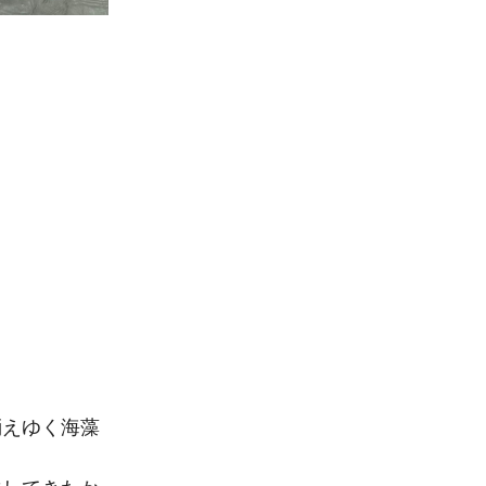
消えゆく海藻