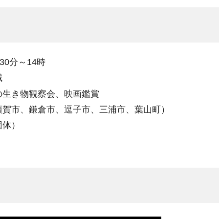
30分～14時
域
の生き物観察会、映画鑑賞
須賀市、鎌倉市、逗子市、三浦市、葉山町）
団体）