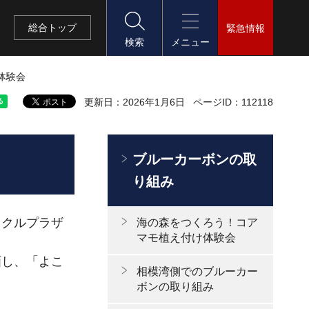
総合
トップ
緊急情報
検索
メニュー
体験会
更新日：2026年1月6日
ページID：112118
ブルーカーボンの取
り組み
イクルプラザ
海の森をつくろう！コア
マモ植え付け体験会
画し、「よこ
相模湾側でのブルーカー
ボンの取り組み