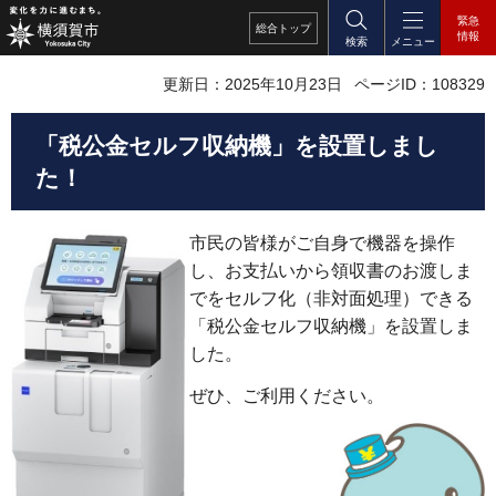
緊急
総合
トップ
情報
検索
メニュー
更新日：2025年10月23日
ページID：108329
「税公金セルフ収納機」を設置しまし
た！
市民の皆様がご自身で機器を操作
し、お支払いから領収書のお渡しま
でをセルフ化（非対面処理）できる
「税公金セルフ収納機」を設置しま
した。
ぜひ、ご利用ください。