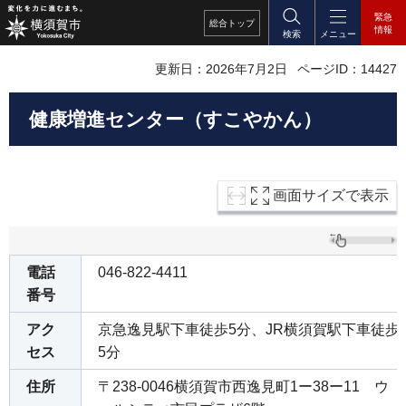
緊急
総合
トップ
情報
検索
メニュー
更新日：2026年7月2日
ページID：14427
健康増進センター（すこやかん）
画面サイズで表示
電話
046-822-4411
番号
アク
京急逸見駅下車徒歩5分、JR横須賀駅下車徒歩
セス
5分
住所
〒238-0046横須賀市西逸見町1ー38ー11 ウ