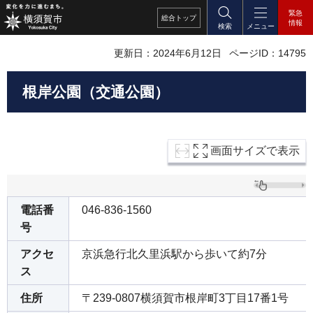
緊急
総合
トップ
情報
検索
メニュー
更新日：2024年6月12日
ページID：14795
根岸公園（交通公園）
画面サイズで表示
電話番
046-836-1560
号
アクセ
京浜急行北久里浜駅から歩いて約7分
ス
住所
〒239-0807横須賀市根岸町3丁目17番1号