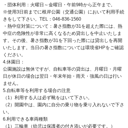
・団体利用：火曜日～金曜日・午前9時から正午まで。
※使用3日前までに根岸公園（交通公園）において利用手続
きをして下さい。TEL：046-836-1560
・熱中症対策について：暑さ指数が31を超えた際には、熱
中症の危険性が非常に高くなるため貸出しを中止いたしま
す。その後、暑さ指数が31を下回った際には貸出しを再開
いたします。当日の暑さ指数については環境省HPをご確認
ください。
4.休園日：
公園施設は無休ですが、自転車等の貸出は、月曜日・月曜
日が休日の場合は翌日・年末年始・雨天・強風の日は行い
ません。
5.自転車等を利用する場合の注意
（1）利用する人は必ず靴をはいて下さい。
（2）開園中は、園内に自分の乗り物を乗り入れないで下さ
い。
6.利用できる車両種類
（1）三輪車（幼児は保護者の付き添いが必要です。）