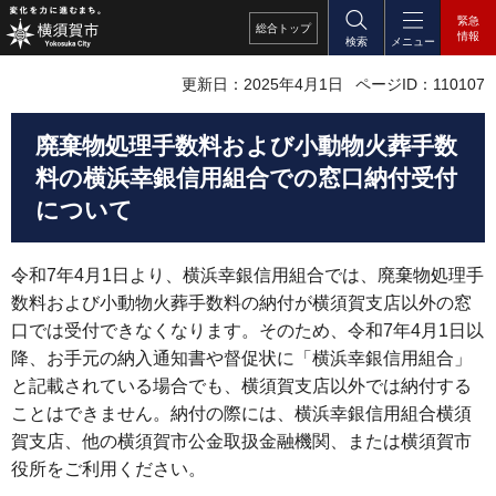
緊急
総合
トップ
情報
検索
メニュー
更新日：2025年4月1日
ページID：110107
廃棄物処理手数料および小動物火葬手数
料の横浜幸銀信用組合での窓口納付受付
について
令和7年4月1日より、横浜幸銀信用組合では、廃棄物処理手
数料および小動物火葬手数料の納付が横須賀支店以外の窓
口では受付できなくなります。そのため、令和7年4月1日以
降、お手元の納入通知書や督促状に「横浜幸銀信用組合」
と記載されている場合でも、横須賀支店以外では納付する
ことはできません。納付の際には、横浜幸銀信用組合横須
賀支店、他の横須賀市公金取扱金融機関、または横須賀市
役所をご利用ください。