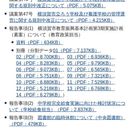
関する規則中改正について（PDF：5,075KB）
議案第47号
横須賀
市立ろう学校及び養護学校の管理運
営に関する規則中改正について（PDF：4,215KB）
報告事項(1)
横須賀
市教育振興基本計画第3期実施計画
（素案）について（教育政策担当）
資料（PDF：634KB）
別冊（分割データ
01（PDF：7,137KB）
、
02（PDF：8,700KB）
、
03（PDF：6,936KB）
、
04（PDF：8,283KB）
、
05（PDF：9,790KB）
、
06（PDF：9,073KB）
、
07（PDF：6,565KB）
、
08（PDF：5,751KB）
、
09（PDF：7,321KB）
、
10（PDF：6,880KB）
、
11（PDF：7,529KB）
、
12（PDF：5,218KB）
、
13（PDF：6,768KB）
、
14（PDF：6,279KB）
）
報告事項(2)
中学
校完全給食実施に向けた検討状況につ
いて（学校給食担当）（PDF：2,837KB）
報告事項(3)
図
書館の臨時休館について（中央図書館）
（PDF：479KB）