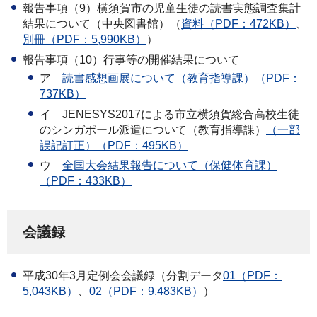
報告事項（9）横須賀市の児童生徒の読書実態調査集計
結果について（中央図書館）（
資料（PDF：472KB）
、
別冊（PDF：5,990KB）
）
報告事項（10）行事等の開催結果について
ア
読書
感想画展について（教育指導課）（PDF：
737KB）
イ
JEN
ESYS2017による市立横須賀総合高校生徒
のシンガポール派遣について（教育指導課）
（一部
誤記訂正）（PDF：495KB）
ウ
全国大
会結果報告について（保健体育課）
（PDF：433KB）
会議録
平成30年3月定例会会議録（分割データ
01（PDF：
5,043KB）
、
02（PDF：9,483KB）
）