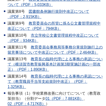
ついて（PDF：5,033KB）
議案第8号
図書
館条例施行規則中改正について
（PDF：2,915KB）
議案第9号
教育
委員会の所管に係る公文書管理規程中
改正について（PDF：794KB）
議案第10号
市立
学校公文書管理規程中改正について
（PDF：934KB）
議案第11号
教育委
員会事務局等事務分掌規則施行上の
留意事項について中改正について（PDF：2,464KB）
議案第13号
教
育長の臨時代理による事務の承認につい
て（横須賀市教育振興基本計画第3期実施計画の一部改
正）（PDF：1,890KB）
議案第14号
教育長
の臨時代理による事務の承認につい
て（教育職員手当等支給規則中改正）（PDF：
1,325KB）
報告事項（1）学校業務改善に向けてについて（教育政
策担当）（分割データ
01（PDF：7,881KB）
、
02（PDF：4,717KB）
）