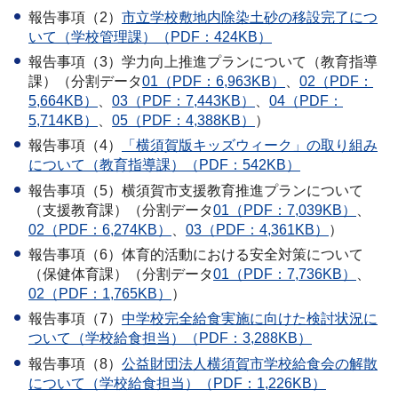
報告事項（2）
市立学校敷地内除染土砂の移設完了につ
いて（学校管理課）（PDF：424KB）
報告事項（3）学力向上推進プランについて（教育指導
課）（分割データ
01（PDF：6,963KB）
、
02（PDF：
5,664KB）
、
03（PDF：7,443KB）
、
04（PDF：
5,714KB）
、
05（PDF：4,388KB）
）
報告事項（4）
「横須賀版キッズウィーク」の取り組み
について（教育指導課）（PDF：542KB）
報告事項（5）横須賀市支援教育推進プランについて
（支援教育課）（分割データ
01（PDF：7,039KB）
、
02（PDF：6,274KB）
、
03（PDF：4,361KB）
）
報告事項（6）体育的活動における安全対策について
（保健体育課）（分割データ
01（PDF：7,736KB）
、
02（PDF：1,765KB）
）
報告事項（7）
中学校完全給食実施に向けた検討状況に
ついて（学校給食担当）（PDF：3,288KB）
報告事項（8）
公益財団法人横須賀市学校給食会の解散
について（学校給食担当）（PDF：1,226KB）