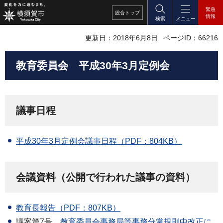
緊急
総合
トップ
情報
検索
メニュー
更新日：2018年6月8日
ページID：66216
教育委員会
平成30
年3月定例会
議事日程
平成30年3月定例会議事日程（PDF：804KB）
会議資料（公開で行われた議事の資料）
教育長報告（PDF：807KB）
議案第7号
教育
委員会事務局等事務分掌規則中改正に