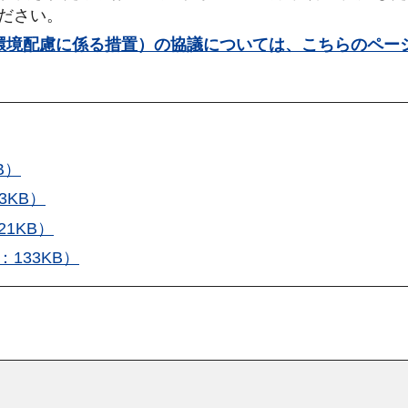
ださい。
環境配慮に係る措置）の協議については、こちらのペー
B）
3KB）
1KB）
133KB）