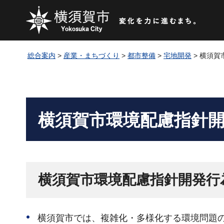
総合案内
>
産業・まちづくり
>
都市整備
>
宅地開発
> 横須
横須賀市環境配慮指針
横須賀市環境配慮指針開発行
横須賀市では、複雑化・多様化する環境問題