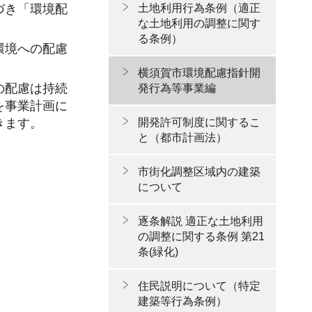
づき「環境配
土地利用行為条例（適正
な土地利用の調整に関す
る条例）
環境への配慮
横須賀市環境配慮指針開
の配慮は持続
発行為等事業編
を事業計画に
開発許可制度に関するこ
きます。
と（都市計画法）
市街化調整区域内の建築
について
逐条解説 適正な土地利用
の調整に関する条例 第21
条(緑化)
住民説明について（特定
建築等行為条例）