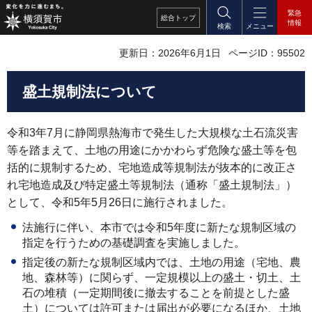
緊急
総合
トップ
情報
検索
メニュー
更新日：2026年6月1日
ページID：95502
盛土規制法について
令和3年7月に静岡県熱海市で発生した大規模な土石流災害
等を踏まえて、土地の用途にかかわらず危険な盛土等を包
括的に規制するため、宅地造成等規制法が抜本的に改正さ
れ宅地造成及び特定盛土等規制法（通称「盛土規制法」）
として、令和5年5月26日に施行されました。
法施行に伴い、本市では令和5年度に新たな規制区域の
指定を行うための基礎調査を実施しました。
指定後の新たな規制区域内では、土地の用途（宅地、農
地、森林等）に関らず、一定規模以上の盛土・切土、土
石の堆積（一定期間後に撤去することを前提とした盛
土）については許可または届出が必要になるほか、土地