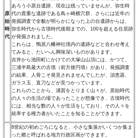
あろう小原台遺跡、現在は残っていませんが、弥生時
原
代の貴重な遺跡である鳥ヶ崎横穴群、さらには近年の
始
発掘調査で全貌が明らかになった上の台遺跡からは、
時
弥生時代から古墳時代後期までの、100を超える住居跡
代
が発掘されました。
これらは、鴨居八幡神社境内の遺跡などと合わせ考え
てみると、たいへん興味深いものがあります。
吉井から池田町にかけての大塚山山頂には、かつて、
三浦半島最大の古墳（前方後円墳）があり、発掘調査
の結果、人骨こそ発見されませんでしたが、須恵器、
ガラス玉、直刀などが見つかっています。
これらのことから、浦賀をとりまく山々が、原始時代
の人々の生活の場であったことが想像でき、古墳時代
には、相当な数の人々が生活をしており、その人々を
統率する権力者がいたことを知ることができます。
8世紀の初めごろになると、小さな集落がいくつか集ま
った郷と呼ばれる地方行政区画ができます。