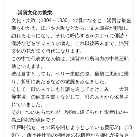
-浦賀文化の繁栄-
文化・文政（1804～1830）の頃になると、浦賀は最盛
期をむかえ、江戸や大阪などから、文人墨客が頻繁に
訪れるようになり、それに呼応するかのように俳諧・
漢詩などを学ぶ人々が増え、これ以後幕末まで、浦賀
文化の花が咲く時代になります。
この中で代表的な人物は、浦賀奉行所与力の中島三郎
助といえます。
彼は幕吏としても、ペリー来航の際、最初に黒船に乗
り、折衝にあたるなどの敏腕をみせました。
そして、町の人々にも俳諧を通じてとけこみ、「大衆
帰本塚」の碑文を書くなどして、町の人々から敬慕さ
れていました。
その一つのあらわれが、明治に建てられた愛宕山の中
島三郎助招魂碑です。
江戸時代も、その幕を閉じようとしている慶応3年（18
67）、西叶神社前の湖幡屋の砂糖樽から御札が発見さ