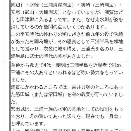
周辺）・氷蛭（三浦海岸周辺）・御崎（三崎周辺）・
安慰（武山・大楠周辺）となっていますが、浦賀はど
うも田津郷に入るようです。また、なぜ走水郷が姿を
消しているのか疑問の点もいくつかあります。
この平安時代の終わりの頃に起きた前九年の役で功績
があった村岡為通が、その恩賞として三浦半島を領地
として授かり、衣笠に城を構え、三浦氏を名のり、三
浦半島に武士の時代の幕があきました。
為通から数えて4代・義明は三浦半島を近親者で固め、
三浦にその人ありといわれるほど強い勢力をもってい
ました。
浦賀にかかわるところでは、吉井貝塚のところにあっ
た怒田城（または沼田城）を弟の義実が守っていまし
た。
怒田城は、三浦一族の水軍の基地としての役割をもっ
ており、舟の置いてあった辺りを、現在でも「舟倉」
と呼んでいます。
また、観音崎には、義明の四男・義春が陣を張ってお