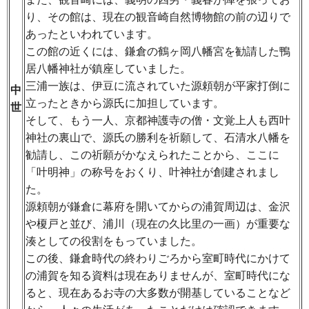
り、その館は、現在の観音崎自然博物館の前の辺りで
あったといわれています。
この館の近くには、鎌倉の鶴ヶ岡八幡宮を勧請した鴨
居八幡神社が鎮座していました。
三浦一族は、伊豆に流されていた源頼朝が平家打倒に
中
立ったときから源氏に加担しています。
世
そして、もう一人、京都神護寺の僧・文覚上人も西叶
神社の裏山で、源氏の勝利を祈願して、石清水八幡を
勧請し、この祈願がかなえられたことから、ここに
「叶明神」の称号をおくり、叶神社が創建されまし
た。
源頼朝が鎌倉に幕府を開いてからの浦賀周辺は、金沢
や榎戸と並び、浦川（現在の久比里の一画）が重要な
湊としての役割をもっていました。
この後、鎌倉時代の終わりごろから室町時代にかけて
の浦賀を知る資料は現在ありませんが、室町時代にな
ると、現在あるお寺の大多数が開基していることなど