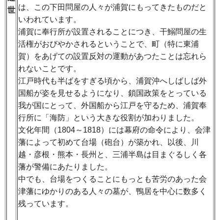
は、この下田問屋の人々が浦賀にもってきたものだと
世
いわれています。
浦賀に奉行所が設置されることにつき、干鰯問屋の生
活権がおびやかされるということで、町（特に東浦
賀）をあげての設置反対の運動があつたことは忘れら
れないことです。
江戸時代も半ばをすぎる頃から、浦賀沖へしばしば外
国船が姿を見せるようになり、鎖国政策をとっている
我が国にとって、外国船から江戸を守るため、浦賀奉
行所に「海防」という大きな役割が加わりました。
文化年間（1804～1818）には幕府の命令により、会津
藩によって初めて台場（砲台）が築かれ、以後、川
越・彦根・熊本・長州と、三浦半島は目まぐるしく各
藩が警備にあたりました。
中でも、台場をつくることにもっとも苦労のあった会
津藩にゆかりのある人々の墓が、鴨居を中心に数多く
残っています。