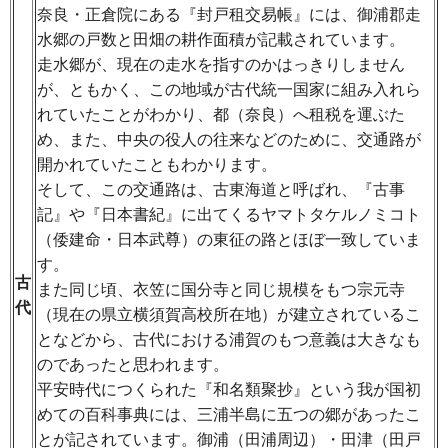
奈良・正倉院にある『封戸租交易帳』には、御浦郡走
水郷の戸数と田畑の耕作面積が記載されています。
走水郷が、現在の走水を指すのかはっきりしません
が、ともかく、この地域が古代統一国家に組み入れら
れていたことがわかり、都（奈良）へ租税を運ぶた
め、また、中央の役人の往来などのために、交通路が
開かれていたこともわかります。
そして、この交通路は、古東海道と呼ばれ、『古事
記』や『日本書紀』に出てくるヤマトタケルノミコト
（倭建命・日本武尊）の東征の路とほぼ一致していま
す。
古
また同じ頃、衣笠に国分寺と同じ規模をもつ宗元寺
代
（現在の県立横須賀高校所在地）が建立されているこ
となどから、古代における浦賀のもつ意義は大きなも
のであったと思われます。
平安時代につくられた『和名類聚抄』という我が国初
めての百科事典には、三浦半島に五つの郷があったこ
とが記されています。御浦（田浦周辺）・田津（田戸