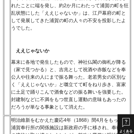
れたことに端を発し、約2か月にわたって浦賀の町を狂
乱状態にした「ええじゃないか」は、江戸幕府の町と
して発展してきた浦賀の町の人々の不安を投影したよ
うでした。
ええじゃないか
幕末に各地で発生したもので、神社仏閣の御札が降る
（家で見つかる）と、吉兆として祝酒や赤飯などを奉
公人や往来の人にまで振る舞った。老若男女の区別な
く「ええじゃないか」と囃立てて町をねり歩き、富家
に土足で踊りこんで酒食などの振る舞いを強要した。
封建制などに不満をもつ世直し運動の意味もあったの
だろうが単なる事象として消えた。
明治維新をむかえた慶応4年（1868）閏4月をもって、
浦賀奉行所の関係施設は新政府の手に移され、奉行所
よくある