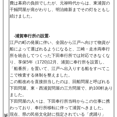
費は幕府の負担でしたが、元禄時代からは、東浦賀の
干鰯問屋が肩がわりし、明治維新までその灯をともし
続けました。
-浦賀奉行所の設置-
江戸の町の発展に伴い、全国から江戸へ向けて物資が
船によって運ばれるようになると、三崎・走水両奉行
所を統合してつくった下田奉行所では対応できなくな
り、享保5年（1720)12月、浦賀に奉行所を設置し、
「船番所」を置いて、江戸へ出入りする船をすべてこ
こで検査する体制を整えました。
この船改めを直接担当したのは、回船問屋と呼ばれる
下田問屋、東・西浦賀問屋の三方問屋で、約100軒あり
ました。
下田問屋の人々は、下田奉行所当時からこの仕事に携
わっており、奉行所移転に伴って浦賀へきました。
現在、県の民俗文化財に指定されている「虎踊り」
近