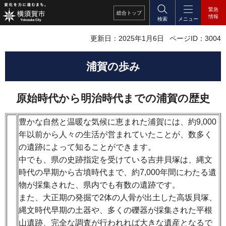
緊急
総合
トップ
情報
検索
メニュー
更新日：2025年1月6日
ページID：3004
浦賀の歩み
原始時代から明治時代までの浦賀の歴史
豊かな自然と温暖な気候に恵まれた浦賀には、約9,000
年以前から人々の生活が営まれていたことが、数多く
の遺跡によって知ることができます。
中でも、県の史跡指定を受けている吉井貝塚は、縄文
時代の早期から古墳時代まで、約7,000年間にわたる遺
物が採集された、県内でも有数の遺跡です。
また、大正期の発掘で2体の人骨が出土した高坂貝塚、
縄文時代早期の土器や、多くの礫器が採集された平根
山遺跡、完全な調査が行われれば大きな遺産となるで