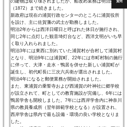
の建物は取り壊されましたが、船改め業務は明治5年
質問
（1872）まで続きました。
新政府は現在の浦賀行政センターのところに浦賀役所
を設け、主に佐賀藩の武士が勤務しました。
明治2年からは西洋日曜日と呼ばれた休日が施行され、
同じ2年に点灯した観音埼灯台など、西洋文明がいち早
く取り入れられました。
明治3年には東西に別れていた浦賀村が合村して浦賀村
となり、明治9年には浦賀町、22年には市町村制の施行
に伴って、大津・走水・鴨居を併せた新しい浦賀町が
誕生し、初代町長に三次六兵衛が選出されました。
明治4年になると郵便業務が開始されました。
また、東浦賀の乗誓寺および西浦賀の叶神社に郷学校
が設立されて、町としての教育施設が完備し、6年には
鴨居学舎も開校しました。7年には西岸学舎内に神奈川
県の教員養成所（翌年師範学校となる）が設置され、
西岸学舎は県内で最も設備・環境の良い学校となりま
した。