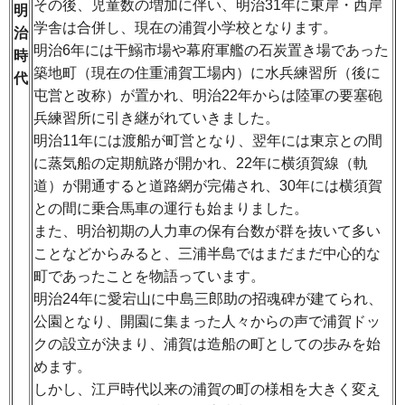
その後、児童数の増加に伴い、明治31年に東岸・西岸
明
学舎は合併し、現在の浦賀小学校となります。
治
明治6年には干鰯市場や幕府軍艦の石炭置き場であった
時
築地町（現在の住重浦賀工場内）に水兵練習所（後に
代
屯営と改称）が置かれ、明治22年からは陸軍の要塞砲
兵練習所に引き継がれていきました。
明治11年には渡船が町営となり、翌年には東京との間
に蒸気船の定期航路が開かれ、22年に横須賀線（軌
道）が開通すると道路網が完備され、30年には横須賀
との間に乗合馬車の運行も始まりました。
また、明治初期の人力車の保有台数が群を抜いて多い
ことなどからみると、三浦半島ではまだまだ中心的な
町であったことを物語っています。
明治24年に愛宕山に中島三郎助の招魂碑が建てられ、
公園となり、開園に集まった人々からの声で浦賀ドッ
クの設立が決まり、浦賀は造船の町としての歩みを始
めます。
しかし、江戸時代以来の浦賀の町の様相を大きく変え