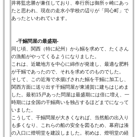
井将監忠勝が兼任しており、奉行所は御所ヶ崎にあっ
たと思われ、現在の走水小学校の辺りが「同心町」で
あったといわれています。
-干鰯問屋の最盛期-
同じ頃、関西（特に紀州）から鰯を求めて、たくさん
の漁船がやってくるようになりました。
これは、近畿地方を中心に綿作が発達し、最適な肥料
が干鰯であったので、それを求めてのものでした。
そして、この近海で水揚げされた鰯を干鰯に加工し、
関西方面に送り出す干鰯問屋が東浦賀に建ちはじめま
した。最初15戸あった問屋は最盛期には倍に増え、一
時期には全国の干鰯商いを独占するほどまでになって
いました。
こうして、干鰯問屋が大きくなれば、当然船の出入り
も多くなり、これらの船の安全を図るため、幕府は湊
の入口に燈明堂を建設しました。初めは、燈明堂の経