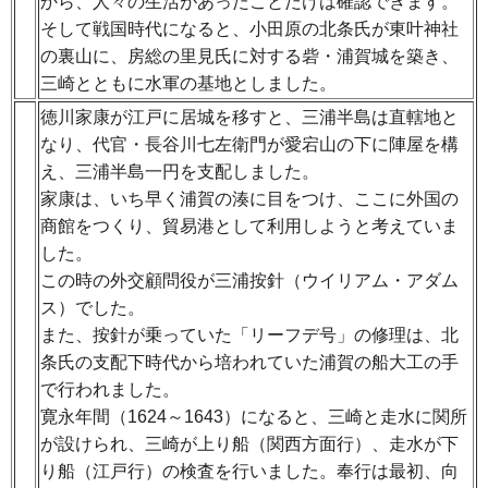
から、人々の生活があったことだけは確認できます。
そして戦国時代になると、小田原の北条氏が東叶神社
の裏山に、房総の里見氏に対する砦・浦賀城を築き、
三崎とともに水軍の基地としました。
徳川家康が江戸に居城を移すと、三浦半島は直轄地と
なり、代官・長谷川七左衛門が愛宕山の下に陣屋を構
え、三浦半島一円を支配しました。
家康は、いち早く浦賀の湊に目をつけ、ここに外国の
商館をつくり、貿易港として利用しようと考えていま
した。
この時の外交顧問役が三浦按針（ウイリアム・アダム
ス）でした。
また、按針が乗っていた「リーフデ号」の修理は、北
条氏の支配下時代から培われていた浦賀の船大工の手
で行われました。
寛永年間（1624～1643）になると、三崎と走水に関所
が設けられ、三崎が上り船（関西方面行）、走水が下
り船（江戸行）の検査を行いました。奉行は最初、向