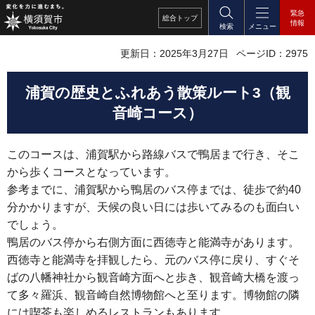
緊急
総合
トップ
情報
検索
メニュー
更新日：2025年3月27日
ページID：2975
浦賀の歴史とふれあう散策ルート3（観
音崎コース）
このコースは、浦賀駅から路線バスで鴨居まで行き、そこ
から歩くコースとなっています。
参考までに、浦賀駅から鴨居のバス停までは、徒歩で約40
分かかりますが、天候の良い日には歩いてみるのも面白い
でしょう。
鴨居のバス停から右側方面に西徳寺と能満寺があります。
西徳寺と能満寺を拝観したら、元のバス停に戻り、すぐそ
ばの八幡神社から観音崎方面へと歩き、観音崎大橋を渡っ
て多々羅浜、観音崎自然博物館へと至ります。博物館の隣
には喫茶も楽しめるレストランもあります。