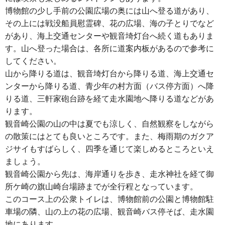
博物館の少し手前の公園広場の奥には山へ登る道があり、
その上には戦没船員慰霊碑、花の広場、海の子とりでなど
があり、海上交通センターや観音埼灯台へ続く道もありま
す。山へ登った場合は、各所に道案内板があるので参考に
してください。
山から降りる道は、観音埼灯台から降りる道、海上交通セ
ンターから降りる道、青少年の村方面（バス停方面）へ降
りる道、三軒家砲台跡を経て走水園地へ降りる道などがあ
ります。
観音崎公園の山の中は夏でも涼しく、自然観察をしながら
の散策にはとても良いところです。また、梅雨期のガクア
ジサイもすばらしく、四季を通じて楽しめるところといえ
ましょう。
観音崎公園から先は、海岸通りを歩き、走水神社を経て御
所ケ崎の旗山崎台場跡までが全行程となっています。
このコース上の公衆トイレは、博物館前の公園と博物館駐
車場の隣、山の上の花の広場、観音崎バス停そば、走水園
地にあります。