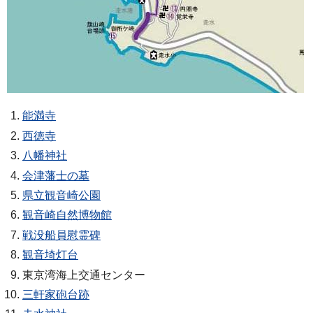
能満寺
西徳寺
八幡神社
会津藩士の墓
県立観音崎公園
観音崎自然博物館
戦没船員慰霊碑
観音埼灯台
東京湾海上交通センター
三軒家砲台跡