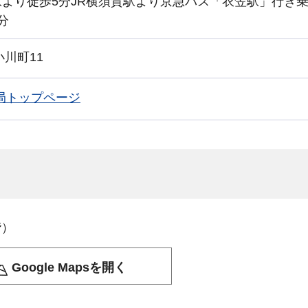
より徒歩5分JR横須賀駅より京急バス「衣笠駅」行き
分
小川町11
局トップページ
階）
Google Mapsを開く