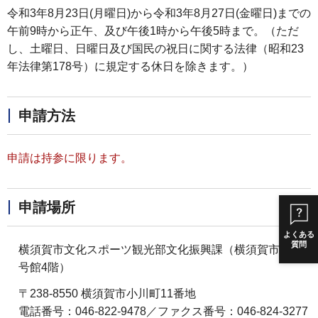
令和3年8月23日(月曜日)から令和3年8月27日(金曜日)までの
午前9時から正午、及び午後1時から午後5時まで。（ただ
し、土曜日、日曜日及び国民の祝日に関する法律（昭和23
年法律第178号）に規定する休日を除きます。）
申請方法
申請は持参に限ります。
申請場所
よくある
質問
横須賀市文化スポーツ観光部文化振興課（横須賀市役所3
号館4階）
〒238-8550 横須賀市小川町11番地
電話番号：046-822-9478／ファクス番号：046-824-3277