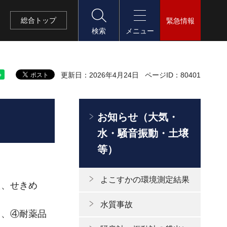
総合
トップ
緊急情報
検索
メニュー
更新日：2026年4月24日
ページID：80401
お知らせ（大気・
水・騒音振動・土壌
等）
よこすかの環境測定結果
た、せきめ
水質事故
と、④耐薬品