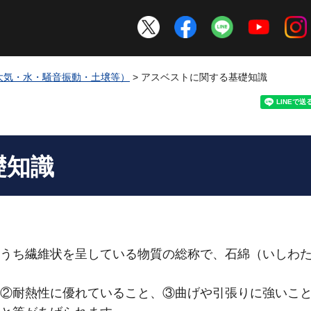
大気・水・騒音振動・土壌等）
> アスベストに関する基礎知識
礎知識
うち繊維状を呈している物質の総称で、石綿（いしわ
②耐熱性に優れていること、③曲げや引張りに強いこ