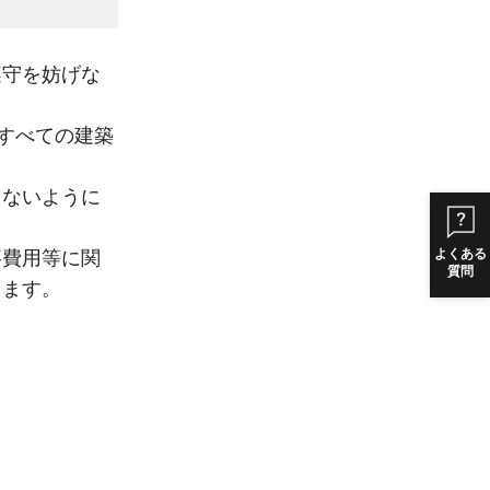
遵守を妨げな
すべての建築
しないように
よくある
事費用等に関
質問
します。