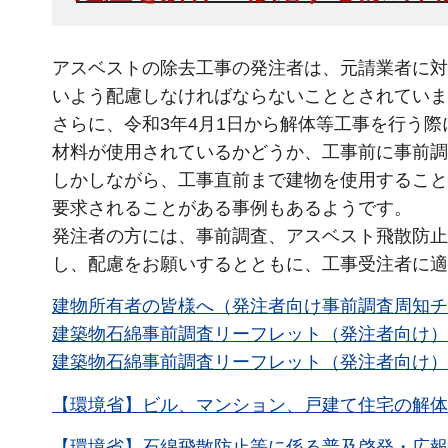
アスベストの除去工事の発注者は、元請業者に対
いよう配慮しなければならないこととされていま
さらに、令和3年4月1日から解体等工事を行う
材料が使用されているかどうか、工事前に事前調
しかしながら、工事直前まで建物を使用すること
要求されることがある事例もあるようです。
発注者の方には、事前調査、アスベスト飛散防止
し、配慮をお願いするとともに、工事受注者に適
建物所有者の皆様へ（発注者向け事前調査周知チラシ
建築物石綿事前調査リーフレット（発注者向け）（P
建築物石綿事前調査リーフレット（発注者向け）（R8
【環境省】ビル、マンション、戸建て住宅の解体
【環境省】石綿飛散防止等に係る普及啓発・広報