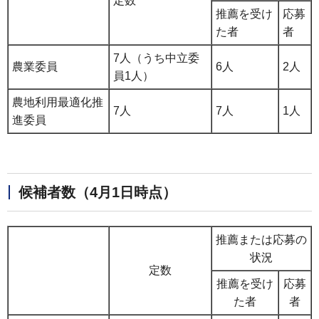
定数
推薦を受け
応募
た者
者
7人（うち中立委
農業委員
6人
2人
員1人）
農地利用最適化推
7人
7人
1人
進委員
候補者数（4月1日時点）
推薦または応募の
状況
定数
推薦を受け
応募
た者
者