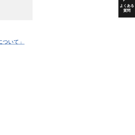
よくある
質問
について」