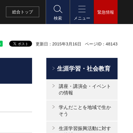
総合
トップ
緊急情報
検索
メニュー
更新日：2015年3月16日
ページID：48143
生涯学習・社会教育
講座・講演会・イベント
の情報
学んだことを地域で生か
そう
生涯学習振興活動に対す