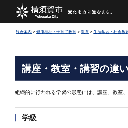
総合案内
>
健康福祉・子育て教育
>
教育
>
生涯学習・社会教
講座・教室・講習の違
組織的に行われる学習の形態には、講座、教室、
学級