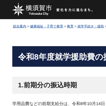
総合案内
>
健康福祉・子育て教育
>
教育
>
就学手続き・援助
令和8年度就学援助費の
1.前期分の振込時期
学用品費などの前期支給分は、令和8年10月14