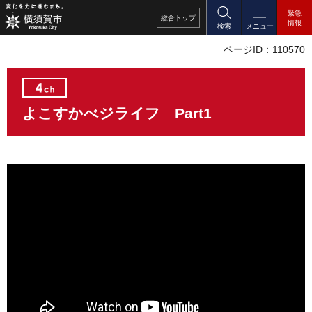
緊急
総合
トップ
情報
検索
メニュー
ページID：110570
よこすかべジライフ Part1