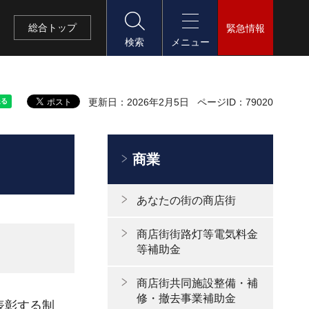
総合
トップ
緊急情報
検索
メニュー
更新日：2026年2月5日
ページID：79020
商業
あなたの街の商店街
商店街街路灯等電気料金
等補助金
商店街共同施設整備・補
修・撤去事業補助金
表彰する制